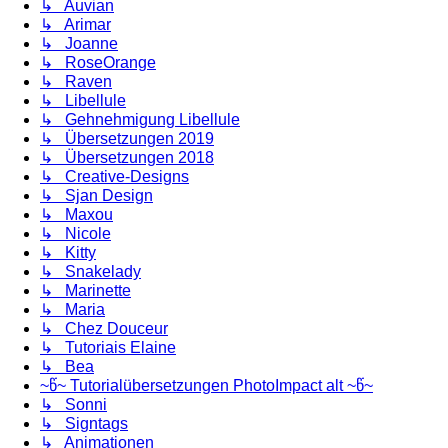
↳ Auvian
↳ Arimar
↳ Joanne
↳ RoseOrange
↳ Raven
↳ Libellule
↳ Gehnehmigung Libellule
↳ Übersetzungen 2019
↳ Übersetzungen 2018
↳ Creative-Designs
↳ Sjan Design
↳ Maxou
↳ Nicole
↳ Kitty
↳ Snakelady
↳ Marinette
↳ Maria
↳ Chez Douceur
↳ Tutoriais Elaine
↳ Bea
~წ~ Tutorialübersetzungen PhotoImpact alt ~წ~
↳ Sonni
↳ Signtags
↳ Animationen