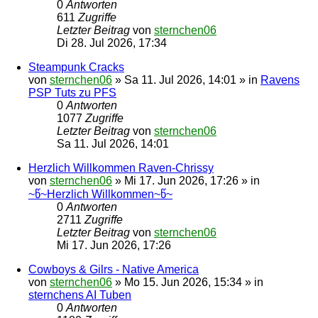
0
Antworten
611
Zugriffe
Letzter Beitrag
von
sternchen06
Di 28. Jul 2026, 17:34
Steampunk Cracks
von
sternchen06
»
Sa 11. Jul 2026, 14:01
» in
Ravens
PSP Tuts zu PFS
0
Antworten
1077
Zugriffe
Letzter Beitrag
von
sternchen06
Sa 11. Jul 2026, 14:01
Herzlich Willkommen Raven-Chrissy
von
sternchen06
»
Mi 17. Jun 2026, 17:26
» in
~წ~Herzlich Willkommen~წ~
0
Antworten
2711
Zugriffe
Letzter Beitrag
von
sternchen06
Mi 17. Jun 2026, 17:26
Cowboys & Gilrs - Native America
von
sternchen06
»
Mo 15. Jun 2026, 15:34
» in
sternchens AI Tuben
0
Antworten