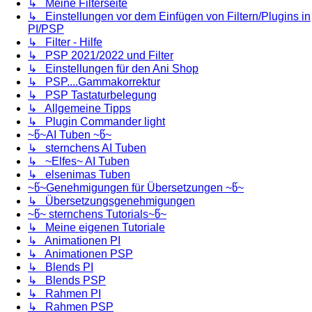
↳ Meine Filterseite
↳ Einstellungen vor dem Einfügen von Filtern/Plugins in
PI/PSP
↳ Filter - Hilfe
↳ PSP 2021/2022 und Filter
↳ Einstellungen für den Ani Shop
↳ PSP....Gammakorrektur
↳ PSP Tastaturbelegung
↳ Allgemeine Tipps
↳ Plugin Commander light
~წ~AI Tuben ~წ~
↳ sternchens AI Tuben
↳ ~Elfes~ AI Tuben
↳ elsenimas Tuben
~წ~Genehmigungen für Übersetzungen ~წ~
↳ Übersetzungsgenehmigungen
~წ~ sternchens Tutorials~წ~
↳ Meine eigenen Tutoriale
↳ Animationen PI
↳ Animationen PSP
↳ Blends PI
↳ Blends PSP
↳ Rahmen PI
↳ Rahmen PSP