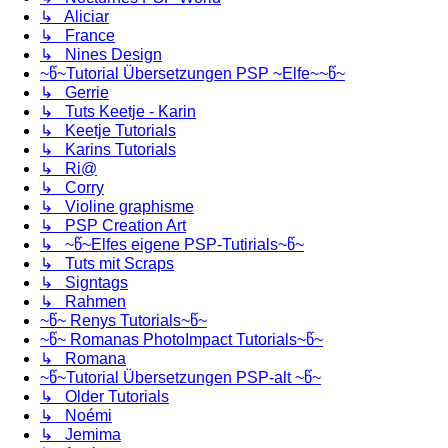
↳ Aliciar
↳ France
↳ Nines Design
~წ~Tutorial Übersetzungen PSP ~Elfe~~წ~
↳ Gerrie
↳ Tuts Keetje - Karin
↳ Keetje Tutorials
↳ Karins Tutorials
↳ Ri@
↳ Corry
↳ Violine graphisme
↳ PSP Creation Art
↳ ~წ~Elfes eigene PSP-Tutirials~წ~
↳ Tuts mit Scraps
↳ Signtags
↳ Rahmen
~წ~ Renys Tutorials~წ~
~წ~ Romanas PhotoImpact Tutorials~წ~
↳ Romana
~წ~Tutorial Übersetzungen PSP-alt ~წ~
↳ Older Tutorials
↳ Noémi
↳ Jemima