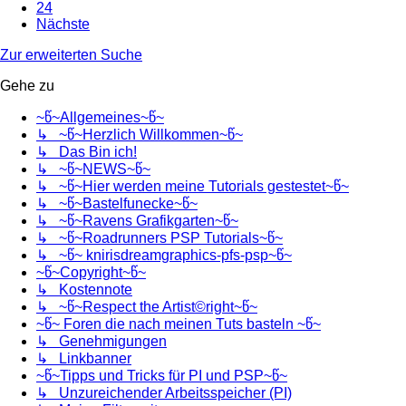
24
Nächste
Zur erweiterten Suche
Gehe zu
~წ~Allgemeines~წ~
↳ ~წ~Herzlich Willkommen~წ~
↳ Das Bin ich!
↳ ~წ~NEWS~წ~
↳ ~წ~Hier werden meine Tutorials gestestet~წ~
↳ ~წ~Bastelfunecke~წ~
↳ ~წ~Ravens Grafikgarten~წ~
↳ ~წ~Roadrunners PSP Tutorials~წ~
↳ ~წ~ knirisdreamgraphics-pfs-psp~წ~
~წ~Copyright~წ~
↳ Kostennote
↳ ~წ~Respect the Artist©right~წ~
~წ~ Foren die nach meinen Tuts basteln ~წ~
↳ Genehmigungen
↳ Linkbanner
~წ~Tipps und Tricks für PI und PSP~წ~
↳ Unzureichender Arbeitsspeicher (PI)