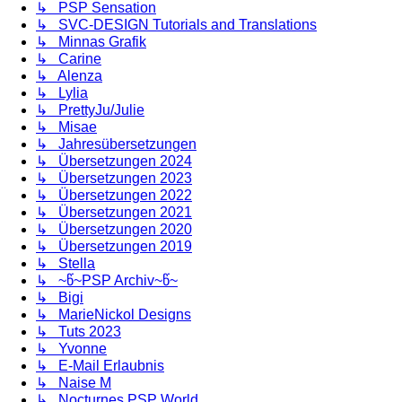
↳ PSP Sensation
↳ SVC-DESIGN Tutorials and Translations
↳ Minnas Grafik
↳ Carine
↳ Alenza
↳ Lylia
↳ PrettyJu/Julie
↳ Misae
↳ Jahresübersetzungen
↳ Übersetzungen 2024
↳ Übersetzungen 2023
↳ Übersetzungen 2022
↳ Übersetzungen 2021
↳ Übersetzungen 2020
↳ Übersetzungen 2019
↳ Stella
↳ ~წ~PSP Archiv~წ~
↳ Bigi
↳ MarieNickol Designs
↳ Tuts 2023
↳ Yvonne
↳ E-Mail Erlaubnis
↳ Naise M
↳ Nocturnes PSP World