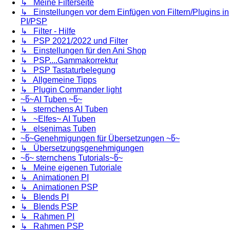
↳ Meine Filterseite
↳ Einstellungen vor dem Einfügen von Filtern/Plugins in
PI/PSP
↳ Filter - Hilfe
↳ PSP 2021/2022 und Filter
↳ Einstellungen für den Ani Shop
↳ PSP....Gammakorrektur
↳ PSP Tastaturbelegung
↳ Allgemeine Tipps
↳ Plugin Commander light
~წ~AI Tuben ~წ~
↳ sternchens AI Tuben
↳ ~Elfes~ AI Tuben
↳ elsenimas Tuben
~წ~Genehmigungen für Übersetzungen ~წ~
↳ Übersetzungsgenehmigungen
~წ~ sternchens Tutorials~წ~
↳ Meine eigenen Tutoriale
↳ Animationen PI
↳ Animationen PSP
↳ Blends PI
↳ Blends PSP
↳ Rahmen PI
↳ Rahmen PSP