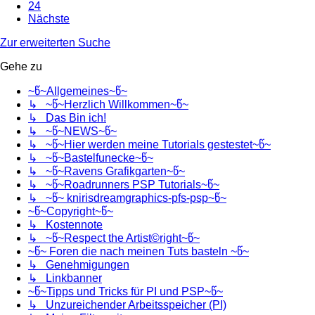
24
Nächste
Zur erweiterten Suche
Gehe zu
~წ~Allgemeines~წ~
↳ ~წ~Herzlich Willkommen~წ~
↳ Das Bin ich!
↳ ~წ~NEWS~წ~
↳ ~წ~Hier werden meine Tutorials gestestet~წ~
↳ ~წ~Bastelfunecke~წ~
↳ ~წ~Ravens Grafikgarten~წ~
↳ ~წ~Roadrunners PSP Tutorials~წ~
↳ ~წ~ knirisdreamgraphics-pfs-psp~წ~
~წ~Copyright~წ~
↳ Kostennote
↳ ~წ~Respect the Artist©right~წ~
~წ~ Foren die nach meinen Tuts basteln ~წ~
↳ Genehmigungen
↳ Linkbanner
~წ~Tipps und Tricks für PI und PSP~წ~
↳ Unzureichender Arbeitsspeicher (PI)