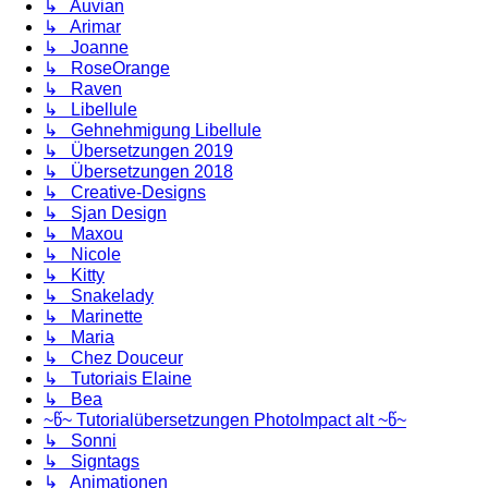
↳ Auvian
↳ Arimar
↳ Joanne
↳ RoseOrange
↳ Raven
↳ Libellule
↳ Gehnehmigung Libellule
↳ Übersetzungen 2019
↳ Übersetzungen 2018
↳ Creative-Designs
↳ Sjan Design
↳ Maxou
↳ Nicole
↳ Kitty
↳ Snakelady
↳ Marinette
↳ Maria
↳ Chez Douceur
↳ Tutoriais Elaine
↳ Bea
~წ~ Tutorialübersetzungen PhotoImpact alt ~წ~
↳ Sonni
↳ Signtags
↳ Animationen