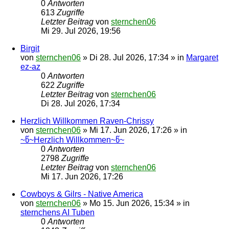
0
Antworten
613
Zugriffe
Letzter Beitrag
von
sternchen06
Mi 29. Jul 2026, 19:56
Birgit
von
sternchen06
»
Di 28. Jul 2026, 17:34
» in
Margaret
ez-az
0
Antworten
622
Zugriffe
Letzter Beitrag
von
sternchen06
Di 28. Jul 2026, 17:34
Herzlich Willkommen Raven-Chrissy
von
sternchen06
»
Mi 17. Jun 2026, 17:26
» in
~წ~Herzlich Willkommen~წ~
0
Antworten
2798
Zugriffe
Letzter Beitrag
von
sternchen06
Mi 17. Jun 2026, 17:26
Cowboys & Gilrs - Native America
von
sternchen06
»
Mo 15. Jun 2026, 15:34
» in
sternchens AI Tuben
0
Antworten