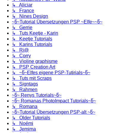
↳ Aliciar
↳ France
↳ Nines Design
~წ~Tutorial Übersetzungen PSP ~Elfe~~წ~
↳ Gerrie
↳ Tuts Keetje - Karin
↳ Keetje Tutorials
↳ Karins Tutorials
↳ Ri@
↳ Corry
↳ Violine graphisme
↳ PSP Creation Art
↳ ~წ~Elfes eigene PSP-Tutirials~წ~
↳ Tuts mit Scraps
↳ Signtags
↳ Rahmen
~წ~ Renys Tutorials~წ~
~წ~ Romanas PhotoImpact Tutorials~წ~
↳ Romana
~წ~Tutorial Übersetzungen PSP-alt ~წ~
↳ Older Tutorials
↳ Noémi
↳ Jemima