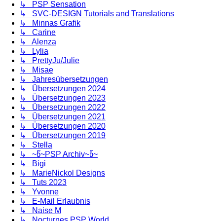
↳ PSP Sensation
↳ SVC-DESIGN Tutorials and Translations
↳ Minnas Grafik
↳ Carine
↳ Alenza
↳ Lylia
↳ PrettyJu/Julie
↳ Misae
↳ Jahresübersetzungen
↳ Übersetzungen 2024
↳ Übersetzungen 2023
↳ Übersetzungen 2022
↳ Übersetzungen 2021
↳ Übersetzungen 2020
↳ Übersetzungen 2019
↳ Stella
↳ ~წ~PSP Archiv~წ~
↳ Bigi
↳ MarieNickol Designs
↳ Tuts 2023
↳ Yvonne
↳ E-Mail Erlaubnis
↳ Naise M
↳ Nocturnes PSP World