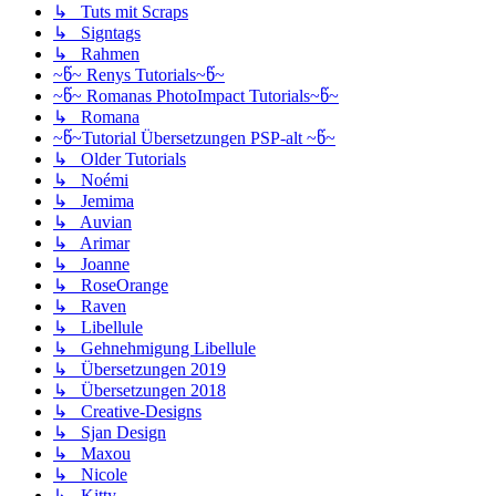
↳ Tuts mit Scraps
↳ Signtags
↳ Rahmen
~წ~ Renys Tutorials~წ~
~წ~ Romanas PhotoImpact Tutorials~წ~
↳ Romana
~წ~Tutorial Übersetzungen PSP-alt ~წ~
↳ Older Tutorials
↳ Noémi
↳ Jemima
↳ Auvian
↳ Arimar
↳ Joanne
↳ RoseOrange
↳ Raven
↳ Libellule
↳ Gehnehmigung Libellule
↳ Übersetzungen 2019
↳ Übersetzungen 2018
↳ Creative-Designs
↳ Sjan Design
↳ Maxou
↳ Nicole
↳ Kitty