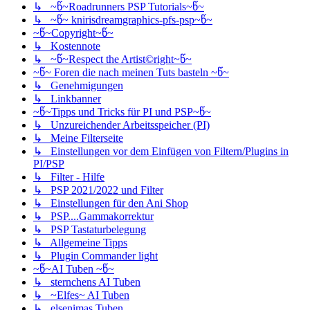
↳ ~წ~Roadrunners PSP Tutorials~წ~
↳ ~წ~ knirisdreamgraphics-pfs-psp~წ~
~წ~Copyright~წ~
↳ Kostennote
↳ ~წ~Respect the Artist©right~წ~
~წ~ Foren die nach meinen Tuts basteln ~წ~
↳ Genehmigungen
↳ Linkbanner
~წ~Tipps und Tricks für PI und PSP~წ~
↳ Unzureichender Arbeitsspeicher (PI)
↳ Meine Filterseite
↳ Einstellungen vor dem Einfügen von Filtern/Plugins in
PI/PSP
↳ Filter - Hilfe
↳ PSP 2021/2022 und Filter
↳ Einstellungen für den Ani Shop
↳ PSP....Gammakorrektur
↳ PSP Tastaturbelegung
↳ Allgemeine Tipps
↳ Plugin Commander light
~წ~AI Tuben ~წ~
↳ sternchens AI Tuben
↳ ~Elfes~ AI Tuben
↳ elsenimas Tuben