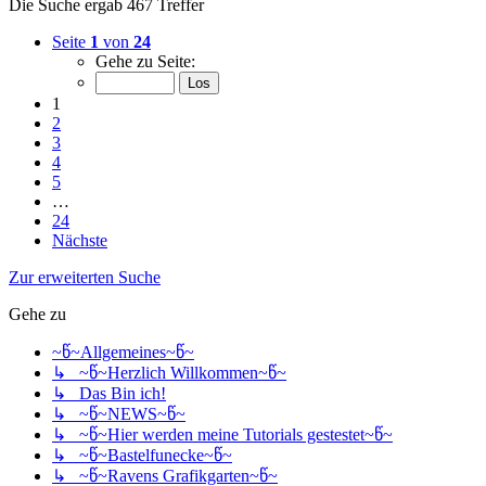
Die Suche ergab 467 Treffer
Seite
1
von
24
Gehe zu Seite:
1
2
3
4
5
…
24
Nächste
Zur erweiterten Suche
Gehe zu
~წ~Allgemeines~წ~
↳ ~წ~Herzlich Willkommen~წ~
↳ Das Bin ich!
↳ ~წ~NEWS~წ~
↳ ~წ~Hier werden meine Tutorials gestestet~წ~
↳ ~წ~Bastelfunecke~წ~
↳ ~წ~Ravens Grafikgarten~წ~