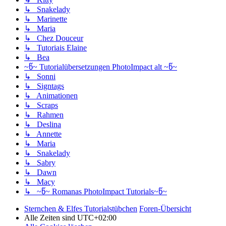
↳ Snakelady
↳ Marinette
↳ Maria
↳ Chez Douceur
↳ Tutoriais Elaine
↳ Bea
~წ~ Tutorialübersetzungen PhotoImpact alt ~წ~
↳ Sonni
↳ Signtags
↳ Animationen
↳ Scraps
↳ Rahmen
↳ Deslina
↳ Annette
↳ Maria
↳ Snakelady
↳ Sabry
↳ Dawn
↳ Macy
↳ ~წ~ Romanas PhotoImpact Tutorials~წ~
Sternchen & Elfes Tutorialstübchen
Foren-Übersicht
Alle Zeiten sind
UTC+02:00