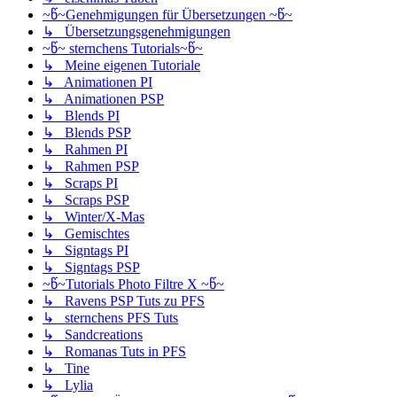
~წ~Genehmigungen für Übersetzungen ~წ~
↳ Übersetzungsgenehmigungen
~წ~ sternchens Tutorials~წ~
↳ Meine eigenen Tutoriale
↳ Animationen PI
↳ Animationen PSP
↳ Blends PI
↳ Blends PSP
↳ Rahmen PI
↳ Rahmen PSP
↳ Scraps PI
↳ Scraps PSP
↳ Winter/X-Mas
↳ Gemischtes
↳ Signtags PI
↳ Signtags PSP
~წ~Tutorials Photo Filtre X ~წ~
↳ Ravens PSP Tuts zu PFS
↳ sternchens PFS Tuts
↳ Sandcreations
↳ Romanas Tuts in PFS
↳ Tine
↳ Lylia