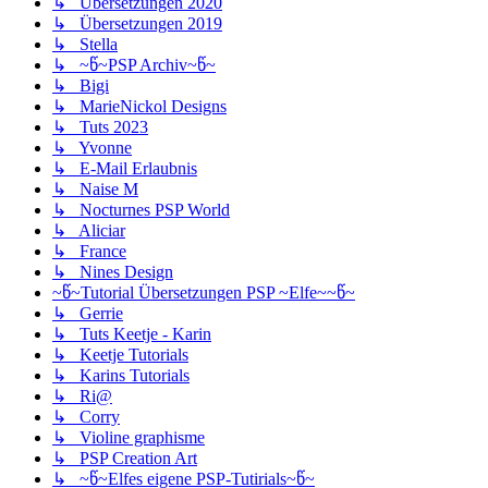
↳ Übersetzungen 2020
↳ Übersetzungen 2019
↳ Stella
↳ ~წ~PSP Archiv~წ~
↳ Bigi
↳ MarieNickol Designs
↳ Tuts 2023
↳ Yvonne
↳ E-Mail Erlaubnis
↳ Naise M
↳ Nocturnes PSP World
↳ Aliciar
↳ France
↳ Nines Design
~წ~Tutorial Übersetzungen PSP ~Elfe~~წ~
↳ Gerrie
↳ Tuts Keetje - Karin
↳ Keetje Tutorials
↳ Karins Tutorials
↳ Ri@
↳ Corry
↳ Violine graphisme
↳ PSP Creation Art
↳ ~წ~Elfes eigene PSP-Tutirials~წ~