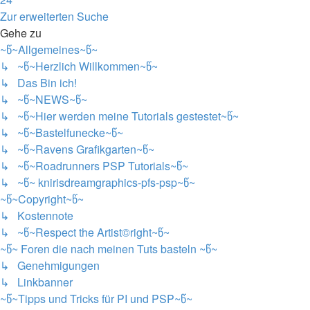
Nächste
Zur erweiterten Suche
Gehe zu
~წ~Allgemeines~წ~
↳ ~წ~Herzlich Willkommen~წ~
↳ Das Bin ich!
↳ ~წ~NEWS~წ~
↳ ~წ~Hier werden meine Tutorials gestestet~წ~
↳ ~წ~Bastelfunecke~წ~
↳ ~წ~Ravens Grafikgarten~წ~
↳ ~წ~Roadrunners PSP Tutorials~წ~
↳ ~წ~ knirisdreamgraphics-pfs-psp~წ~
~წ~Copyright~წ~
↳ Kostennote
↳ ~წ~Respect the Artist©right~წ~
~წ~ Foren die nach meinen Tuts basteln ~წ~
↳ Genehmigungen
↳ Linkbanner
~წ~Tipps und Tricks für PI und PSP~წ~