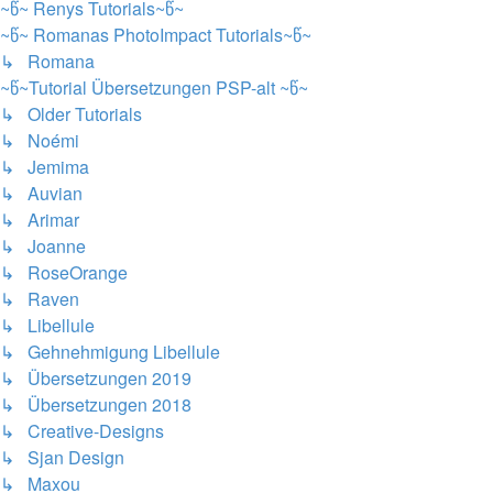
~წ~ Renys Tutorials~წ~
~წ~ Romanas PhotoImpact Tutorials~წ~
↳ Romana
~წ~Tutorial Übersetzungen PSP-alt ~წ~
↳ Older Tutorials
↳ Noémi
↳ Jemima
↳ Auvian
↳ Arimar
↳ Joanne
↳ RoseOrange
↳ Raven
↳ Libellule
↳ Gehnehmigung Libellule
↳ Übersetzungen 2019
↳ Übersetzungen 2018
↳ Creative-Designs
↳ Sjan Design
↳ Maxou