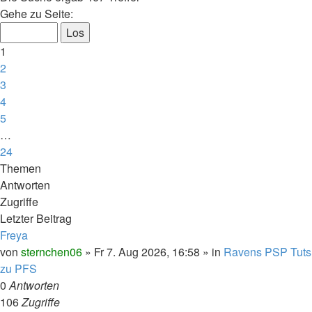
Seite
Gehe zu Seite:
1
von
1
24
2
3
4
5
…
24
Nächste
Themen
Antworten
Zugriffe
Letzter Beitrag
Freya
von
sternchen06
»
Fr 7. Aug 2026, 16:58
» in
Ravens PSP Tuts
zu PFS
0
Antworten
106
Zugriffe