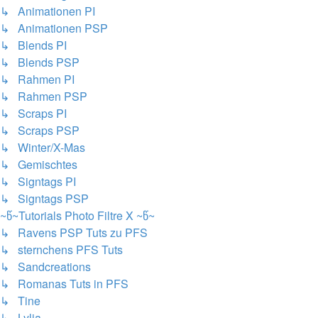
↳ Animationen PI
↳ Animationen PSP
↳ Blends PI
↳ Blends PSP
↳ Rahmen PI
↳ Rahmen PSP
↳ Scraps PI
↳ Scraps PSP
↳ Winter/X-Mas
↳ Gemischtes
↳ Signtags PI
↳ Signtags PSP
~წ~Tutorials Photo Filtre X ~წ~
↳ Ravens PSP Tuts zu PFS
↳ sternchens PFS Tuts
↳ Sandcreations
↳ Romanas Tuts in PFS
↳ Tine
↳ Lylia