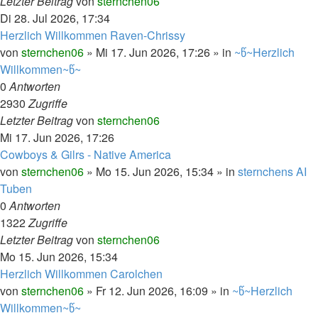
Letzter Beitrag
von
sternchen06
Di 28. Jul 2026, 17:34
Herzlich Willkommen Raven-Chrissy
von
sternchen06
»
Mi 17. Jun 2026, 17:26
» in
~წ~Herzlich
Willkommen~წ~
0
Antworten
2930
Zugriffe
Letzter Beitrag
von
sternchen06
Mi 17. Jun 2026, 17:26
Cowboys & Gilrs - Native America
von
sternchen06
»
Mo 15. Jun 2026, 15:34
» in
sternchens AI
Tuben
0
Antworten
1322
Zugriffe
Letzter Beitrag
von
sternchen06
Mo 15. Jun 2026, 15:34
Herzlich Willkommen Carolchen
von
sternchen06
»
Fr 12. Jun 2026, 16:09
» in
~წ~Herzlich
Willkommen~წ~