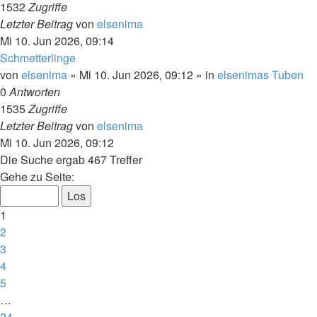
1532
Zugriffe
Letzter Beitrag
von
elsenima
Mi 10. Jun 2026, 09:14
Schmetterlinge
von
elsenima
»
Mi 10. Jun 2026, 09:12
» in
elsenimas Tuben
0
Antworten
1535
Zugriffe
Letzter Beitrag
von
elsenima
Mi 10. Jun 2026, 09:12
Die Suche ergab 467 Treffer
Seite
Gehe zu Seite:
1
von
1
24
2
3
4
5
…
24