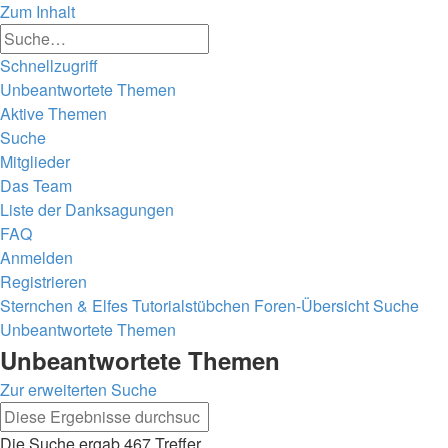
Zum Inhalt
Erweiterte
Suche
Suche
Schnellzugriff
Unbeantwortete Themen
Aktive Themen
Suche
Mitglieder
Das Team
Liste der Danksagungen
FAQ
Anmelden
Registrieren
Sternchen & Elfes Tutorialstübchen
Foren-Übersicht
Suche
Unbeantwortete Themen
Unbeantwortete Themen
Zur erweiterten Suche
Erweiterte
Suche
Suche
Die Suche ergab 467 Treffer