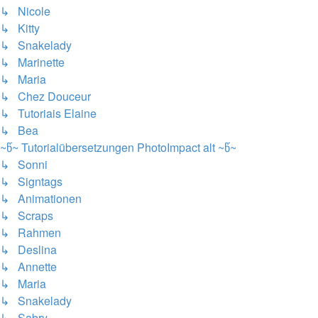
↳ Nicole
↳ Kitty
↳ Snakelady
↳ Marinette
↳ Maria
↳ Chez Douceur
↳ Tutoriais Elaine
↳ Bea
~წ~ Tutorialübersetzungen PhotoImpact alt ~წ~
↳ Sonni
↳ Signtags
↳ Animationen
↳ Scraps
↳ Rahmen
↳ Deslina
↳ Annette
↳ Maria
↳ Snakelady
↳ Sabry