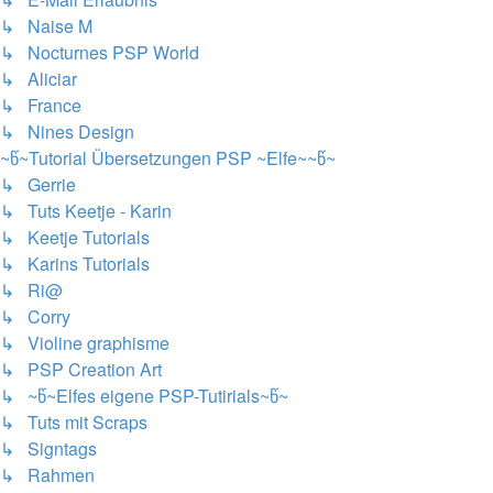
↳ Naise M
↳ Nocturnes PSP World
↳ Aliciar
↳ France
↳ Nines Design
~წ~Tutorial Übersetzungen PSP ~Elfe~~წ~
↳ Gerrie
↳ Tuts Keetje - Karin
↳ Keetje Tutorials
↳ Karins Tutorials
↳ Ri@
↳ Corry
↳ Violine graphisme
↳ PSP Creation Art
↳ ~წ~Elfes eigene PSP-Tutirials~წ~
↳ Tuts mit Scraps
↳ Signtags
↳ Rahmen