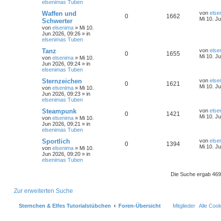
elsenimas Tuben
t
f
i
t
o
i
t
g
t
e
L
Waffen und
von
else
e
e
A
Z
0
1662
r
r
e
Mi 10. J
r
f
Schwerter
a
w
r
B
t
von
elsenima
»
Mi 10.
n
n
u
g
e
z
t
f
Jun 2026, 09:26
» in
i
t
o
i
elsenimas Tuben
t
g
t
e
e
e
r
r
r
f
L
Tanz
von
else
A
Z
0
1655
a
w
r
B
e
Mi 10. J
von
elsenima
»
Mi 10.
n
g
e
t
t
f
Jun 2026, 09:24
» in
n
u
i
o
i
z
elsenimas Tuben
t
t
e
e
r
t
g
r
f
e
L
Sternzeichen
von
else
A
Z
0
1621
a
r
e
Mi 10. J
von
elsenima
»
Mi 10.
n
g
w
r
B
t
t
f
Jun 2026, 09:23
» in
n
u
e
z
elsenimas Tuben
i
t
o
i
e
e
t
g
t
e
L
Steampunk
von
else
A
Z
0
1421
r
r
e
Mi 10. J
r
f
von
elsenima
»
Mi 10.
n
a
w
r
B
t
Jun 2026, 09:21
» in
n
u
g
e
z
elsenimas Tuben
t
f
i
t
o
i
t
g
t
e
L
Sportlich
von
else
e
e
A
Z
0
1394
r
r
e
Mi 10. J
r
f
von
elsenima
»
Mi 10.
a
w
r
B
t
Jun 2026, 09:20
» in
n
n
u
g
e
z
elsenimas Tuben
t
f
i
t
o
i
t
g
t
e
e
e
Die Suche ergab 469
r
r
r
f
a
w
r
B
n
g
e
t
f
Zur erweiterten Suche
i
o
i
t
e
e
r
Sternchen & Elfes Tutorialstübchen
Foren-Übersicht
Mitglieder
Alle Coo
r
f
a
n
g
t
f