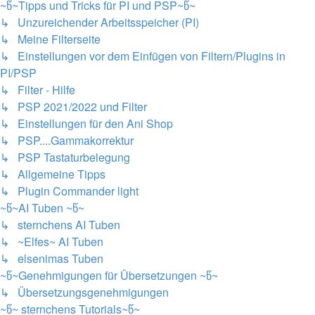
~წ~Tipps und Tricks für PI und PSP~წ~
↳ Unzureichender Arbeitsspeicher (PI)
↳ Meine Filterseite
↳ Einstellungen vor dem Einfügen von Filtern/Plugins in
PI/PSP
↳ Filter - Hilfe
↳ PSP 2021/2022 und Filter
↳ Einstellungen für den Ani Shop
↳ PSP....Gammakorrektur
↳ PSP Tastaturbelegung
↳ Allgemeine Tipps
↳ Plugin Commander light
~წ~AI Tuben ~წ~
↳ sternchens AI Tuben
↳ ~Elfes~ AI Tuben
↳ elsenimas Tuben
~წ~Genehmigungen für Übersetzungen ~წ~
↳ Übersetzungsgenehmigungen
~წ~ sternchens Tutorials~წ~