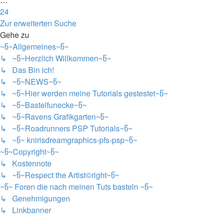
24
Nächste
Zur erweiterten Suche
Gehe zu
~წ~Allgemeines~წ~
↳ ~წ~Herzlich Willkommen~წ~
↳ Das Bin ich!
↳ ~წ~NEWS~წ~
↳ ~წ~Hier werden meine Tutorials gestestet~წ~
↳ ~წ~Bastelfunecke~წ~
↳ ~წ~Ravens Grafikgarten~წ~
↳ ~წ~Roadrunners PSP Tutorials~წ~
↳ ~წ~ knirisdreamgraphics-pfs-psp~წ~
~წ~Copyright~წ~
↳ Kostennote
↳ ~წ~Respect the Artist©right~წ~
~წ~ Foren die nach meinen Tuts basteln ~წ~
↳ Genehmigungen
↳ Linkbanner