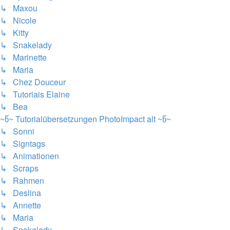
↳ Maxou
↳ Nicole
↳ Kitty
↳ Snakelady
↳ Marinette
↳ Maria
↳ Chez Douceur
↳ Tutoriais Elaine
↳ Bea
~წ~ Tutorialübersetzungen PhotoImpact alt ~წ~
↳ Sonni
↳ Signtags
↳ Animationen
↳ Scraps
↳ Rahmen
↳ Deslina
↳ Annette
↳ Maria
↳ Snakelady