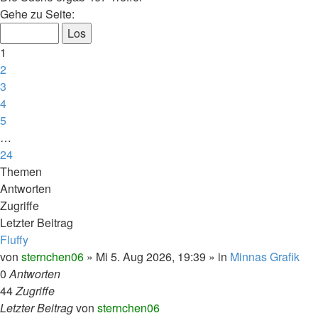
Seite
Gehe zu Seite:
1
von
1
24
2
3
4
5
…
24
Nächste
Themen
Antworten
Zugriffe
Letzter Beitrag
Fluffy
von
sternchen06
»
Mi 5. Aug 2026, 19:39
» in
Minnas Grafik
0
Antworten
44
Zugriffe
Letzter Beitrag
von
sternchen06