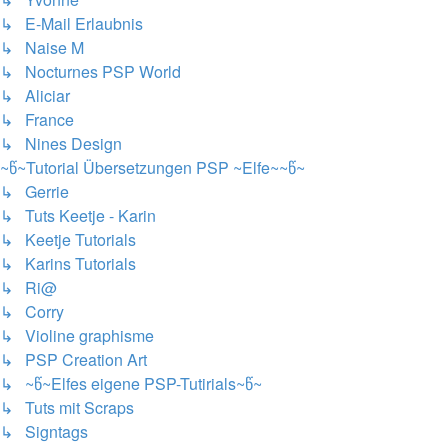
↳ E-Mail Erlaubnis
↳ Naise M
↳ Nocturnes PSP World
↳ Aliciar
↳ France
↳ Nines Design
~წ~Tutorial Übersetzungen PSP ~Elfe~~წ~
↳ Gerrie
↳ Tuts Keetje - Karin
↳ Keetje Tutorials
↳ Karins Tutorials
↳ Ri@
↳ Corry
↳ Violine graphisme
↳ PSP Creation Art
↳ ~წ~Elfes eigene PSP-Tutirials~წ~
↳ Tuts mit Scraps
↳ Signtags