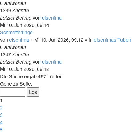
0
Antworten
1339
Zugriffe
Letzter Beitrag
von
elsenima
Mi 10. Jun 2026, 09:14
Schmetterlinge
von
elsenima
»
Mi 10. Jun 2026, 09:12
» in
elsenimas Tuben
0
Antworten
1347
Zugriffe
Letzter Beitrag
von
elsenima
Mi 10. Jun 2026, 09:12
Die Suche ergab 467 Treffer
Seite
Gehe zu Seite:
1
von
1
24
2
3
4
5
…