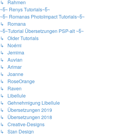
↳ Rahmen
~წ~ Renys Tutorials~წ~
~წ~ Romanas PhotoImpact Tutorials~წ~
↳ Romana
~წ~Tutorial Übersetzungen PSP-alt ~წ~
↳ Older Tutorials
↳ Noémi
↳ Jemima
↳ Auvian
↳ Arimar
↳ Joanne
↳ RoseOrange
↳ Raven
↳ Libellule
↳ Gehnehmigung Libellule
↳ Übersetzungen 2019
↳ Übersetzungen 2018
↳ Creative-Designs
↳ Sjan Design