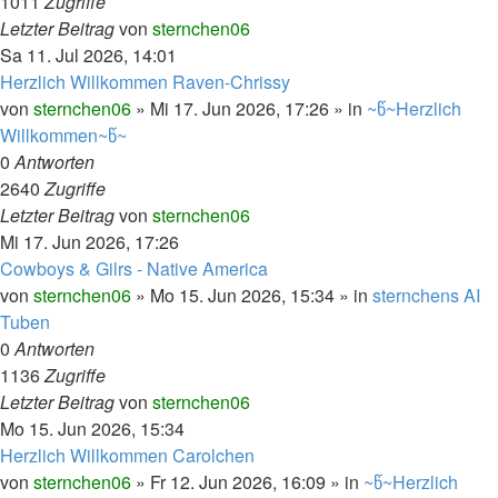
1011
Zugriffe
Letzter Beitrag
von
sternchen06
Sa 11. Jul 2026, 14:01
Herzlich Willkommen Raven-Chrissy
von
sternchen06
»
Mi 17. Jun 2026, 17:26
» in
~წ~Herzlich
Willkommen~წ~
0
Antworten
2640
Zugriffe
Letzter Beitrag
von
sternchen06
Mi 17. Jun 2026, 17:26
Cowboys & Gilrs - Native America
von
sternchen06
»
Mo 15. Jun 2026, 15:34
» in
sternchens AI
Tuben
0
Antworten
1136
Zugriffe
Letzter Beitrag
von
sternchen06
Mo 15. Jun 2026, 15:34
Herzlich Willkommen Carolchen
von
sternchen06
»
Fr 12. Jun 2026, 16:09
» in
~წ~Herzlich