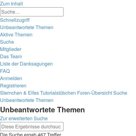
Zum Inhalt
Erweiterte
Suche
Suche
Schnellzugriff
Unbeantwortete Themen
Aktive Themen
Suche
Mitglieder
Das Team
Liste der Danksagungen
FAQ
Anmelden
Registrieren
Sternchen & Elfes Tutorialstübchen
Foren-Übersicht
Suche
Unbeantwortete Themen
Unbeantwortete Themen
Zur erweiterten Suche
Erweiterte
Suche
Suche
Die Suche ergab 467 Treffer