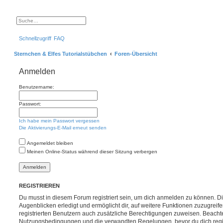
S
E
u
r
c
w
Schnellzugriff
FAQ
h
e
e
i
t
Sternchen & Elfes Tutorialstübchen
Foren-Übersicht
e
r
t
Anmelden
e
S
u
Benutzername:
c
h
e
Passwort:
Ich habe mein Passwort vergessen
Die Aktivierungs-E-Mail erneut senden
Angemeldet bleiben
Meinen Online-Status während dieser Sitzung verbergen
REGISTRIEREN
Du musst in diesem Forum registriert sein, um dich anmelden zu können. Di
Augenblicken erledigt und ermöglicht dir, auf weitere Funktionen zuzugreif
registrierten Benutzern auch zusätzliche Berechtigungen zuweisen. Beachte
Nutzungsbedingungen und die verwandten Regelungen, bevor du dich registr