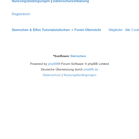
Nutzungsbedingungen
|
Datenschutzerklärung
Registrieren
Sternchen & Elfes Tutorialstübchen
Foren-Übersicht
Mitglieder
Alle Coo
*
Sunflower
Sternchen
Powered by
phpBB
® Forum Software © phpBB Limited
Deutsche Übersetzung durch
phpBB.de
Datenschutz
|
Nutzungsbedingungen