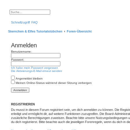
S
E
u
r
c
w
Schnellzugriff
FAQ
h
e
e
i
t
Sternchen & Elfes Tutorialstübchen
Foren-Übersicht
e
r
t
e
Anmelden
S
u
Benutzername:
c
h
e
Passwort:
Ich habe mein Passwort vergessen
Die Aktivierungs-E-Mail erneut senden
Angemeldet bleiben
Meinen Online-Status während dieser Sitzung verbergen
REGISTRIEREN
Du musst in diesem Forum registriert sein, um dich anmelden zu können. Die Registr
erledigt und ermöglicht dir, auf weitere Funktionen zuzugreifen. Die Board-Administra
zusätzliche Berechtigungen zuweisen. Beachte bitte unsere Nutzungsbedingungen 
du dich registrierst. Bitte beachte auch die jeweiligen Forenregeln, wenn du dich in