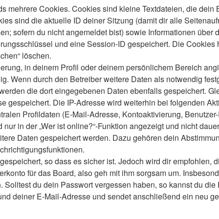
s mehrere Cookies. Cookies sind kleine Textdateien, die dein 
es sind die aktuelle ID deiner Sitzung (damit dir alle Seitenau
en; sofern du nicht angemeldet bist) sowie Informationen über 
ierungsschlüssel und eine Session-ID gespeichert. Die Cookies 
schen“ löschen.
ierung, in deinem Profil oder deinem persönlichem Bereich angi
 Wenn durch den Betreiber weitere Daten als notwendig festgele
o werden die dort eingegebenen Daten ebenfalls gespeichert. Gle
se gespeichert. Die IP-Adresse wird weiterhin bei folgenden A
ralen Profildaten (E-Mail-Adresse, Kontoaktivierung, Benutze
ur in der „Wer ist online?“-Funktion angezeigt und nicht dauer
weitere Daten gespeichert werden. Dazu gehören dein Abstimmu
chrichtigungsfunktionen.
speichert, so dass es sicher ist. Jedoch wird dir empfohlen, d
konto für das Board, also geh mit ihm sorgsam um. Insbesonder
n. Solltest du dein Passwort vergessen haben, so kannst du di
d deiner E-Mail-Adresse und sendet anschließend ein neu gen