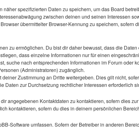
n näher spezifizierten Daten zu speichern, um das Board betre
Interessenabwägung zwischen deinen und seinen Interessen sowie
rowser übermittelter Browser-Kennung zu speichern, sofern di
n zu ermöglichen. Du bist dir daher bewusst, dass die Daten dei
stlegen, dass einzelne Informationen nur für einen eingeschränkt
st, suche nach entsprechenden Informationen im Forum oder kon
 Personen (Administratoren) zugänglich.
 deiner Zustimmung an Dritte weitergeben. Dies gilt nicht, sof
die Daten zur Durchsetzung rechtlicher Interessen erforderlich si
 dir angegebenen Kontaktdaten zu kontaktieren, sofern dies zur
dich kontaktieren, sofern du dies in deinem persönlichen Bereich
 phpBB-Software umfassen. Sofern der Betreiber in anderen Ber