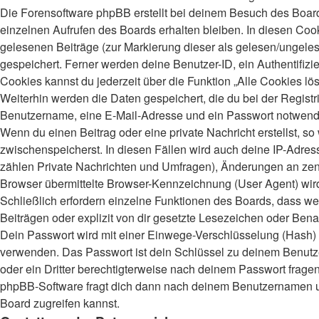
Die Forensoftware phpBB erstellt bei deinem Besuch des Board
einzelnen Aufrufen des Boards erhalten bleiben. In diesen Cooki
gelesenen Beiträge (zur Markierung dieser als gelesen/ungeles
gespeichert. Ferner werden deine Benutzer-ID, ein Authentifiz
Cookies kannst du jederzeit über die Funktion „Alle Cookies lö
Weiterhin werden die Daten gespeichert, die du bei der Registr
Benutzername, eine E-Mail-Adresse und ein Passwort notwendig.
Wenn du einen Beitrag oder eine private Nachricht erstellst, s
zwischenspeicherst. In diesen Fällen wird auch deine IP-Adres
zählen Private Nachrichten und Umfragen), Änderungen an zent
Browser übermittelte Browser-Kennzeichnung (User Agent) wird n
Schließlich erfordern einzelne Funktionen des Boards, dass 
Beiträgen oder explizit von dir gesetzte Lesezeichen oder Bena
Dein Passwort wird mit einer Einwege-Verschlüsselung (Hash) ge
verwenden. Das Passwort ist dein Schlüssel zu deinem Benutzer
oder ein Dritter berechtigterweise nach deinem Passwort frage
phpBB-Software fragt dich dann nach deinem Benutzernamen un
Board zugreifen kannst.