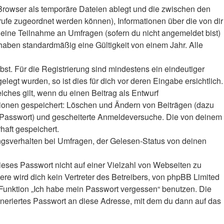
Browser als temporäre Dateien ablegt und die zwischen den
frufe zugeordnet werden können), Informationen über die von dir
deine Teilnahme an Umfragen (sofern du nicht angemeldet bist)
haben standardmäßig eine Gültigkeit von einem Jahr. Alle
bst. Für die Registrierung sind mindestens ein eindeutiger
gt wurden, so ist dies für dich vor deren Eingabe ersichtlich.
iches gilt, wenn du einen Beitrag als Entwurf
ktionen gespeichert: Löschen und Ändern von Beiträgen (dazu
r-Passwort) und gescheiterte Anmeldeversuche. Die von deinem
haft gespeichert.
ngsverhalten bei Umfragen, der Gelesen-Status von deinen
ieses Passwort nicht auf einer Vielzahl von Webseiten zu
e wird dich kein Vertreter des Betreibers, von phpBB Limited
e Funktion „Ich habe mein Passwort vergessen“ benutzen. Die
eriertes Passwort an diese Adresse, mit dem du dann auf das