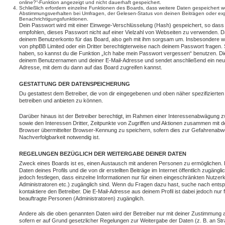
online?“-Funktion angezeigt und nicht dauerhaft gespeichert.
Schließlich erfordern einzelne Funktionen des Boards, dass weitere Daten gespeichert
Abstimmungsverhalten bei Umfragen, der Gelesen-Status von deinen Beiträgen oder expl
Benachrichtigungsfunktionen.
Dein Passwort wird mit einer Einwege-Verschlüsselung (Hash) gespeichert, so dass e
empfohlen, dieses Passwort nicht auf einer Vielzahl von Webseiten zu verwenden. D
deinem Benutzerkonto für das Board, also geh mit ihm sorgsam um. Insbesondere wird
von phpBB Limited oder ein Dritter berechtigterweise nach deinem Passwort fragen. 
haben, so kannst du die Funktion „Ich habe mein Passwort vergessen“ benutzen. Di
deinem Benutzernamen und deiner E-Mail-Adresse und sendet anschließend ein neu
Adresse, mit dem du dann auf das Board zugreifen kannst.
GESTATTUNG DER DATENSPEICHERUNG
Du gestattest dem Betreiber, die von dir eingegebenen und oben näher spezifizierte
betreiben und anbieten zu können.
Darüber hinaus ist der Betreiber berechtigt, im Rahmen einer Interessenabwägung 
sowie den Interessen Dritter, Zeitpunkte von Zugriffen und Aktionen zusammen mit 
Browser übermittelter Browser-Kennung zu speichern, sofern dies zur Gefahrenabwe
Nachverfolgbarkeit notwendig ist.
REGELUNGEN BEZÜGLICH DER WEITERGABE DEINER DATEN
Zweck eines Boards ist es, einen Austausch mit anderen Personen zu ermöglichen. D
Daten deines Profils und die von dir erstellten Beiträge im Internet öffentlich zugäng
jedoch festlegen, dass einzelne Informationen nur für einen eingeschränkten Nutzerkr
Administratoren etc.) zugänglich sind. Wenn du Fragen dazu hast, suche nach ent
kontaktiere den Betreiber. Die E-Mail-Adresse aus deinem Profil ist dabei jedoch nur
beauftragte Personen (Administratoren) zugänglich.
Andere als die oben genannten Daten wird der Betreiber nur mit deiner Zustimmung an 
sofern er auf Grund gesetzlicher Regelungen zur Weitergabe der Daten (z. B. an Stra