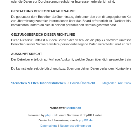
oder die Daten zur Durchsetzung rechtlicher Interessen erforderlich sind.
GESTATTUNG DER KONTAKTAUFNAHME
Du gestattest dem Betreiber darüber hinaus, dich unter den von dir angegebenen Kon
zur Übermittlung zentraler Informationen über das Board erforderlich ist. Darüber h
kontaktieren, sofern du dies in deinem persönlichen Bereich gestattet hast.
GELTUNGSBEREICH DIESER RICHTLINIE
Diese Richtlinie umfasst nur den Bereich der Seiten, die die phpBB-Software umfasse
Bereichen seiner Software weitere personenbezogene Daten verarbeitet, wird er dich
AUSKUNFTSRECHT
Der Betreiber erteilt dir auf Anfrage Auskunft, welche Daten über dich gespeichert sin
Du kannst jederzeit die Löschung bzw. Sperrung deiner Daten verlangen. Kontaktiere 
Sternchen & Elfes Tutorialstübchen
Foren-Übersicht
Mitglieder
Alle Coo
*
Sunflower
Sternchen
Powered by
phpBB
® Forum Software © phpBB Limited
Deutsche Übersetzung durch
phpBB.de
Datenschutz
|
Nutzungsbedingungen