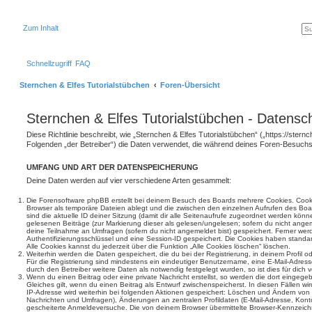
Zum Inhalt
Schnellzugriff
FAQ
Sternchen & Elfes Tutorialstübchen
Foren-Übersicht
Sternchen & Elfes Tutorialstübchen - Datensc
Diese Richtlinie beschreibt, wie „Sternchen & Elfes Tutorialstübchen“ („https://stern
Folgenden „der Betreiber“) die Daten verwendet, die während deines Foren-Besuc
UMFANG UND ART DER DATENSPEICHERUNG
Deine Daten werden auf vier verschiedene Arten gesammelt:
Die Forensoftware phpBB erstellt bei deinem Besuch des Boards mehrere Cookies. Cookie
Browser als temporäre Dateien ablegt und die zwischen den einzelnen Aufrufen des Boar
sind die aktuelle ID deiner Sitzung (damit dir alle Seitenaufrufe zugeordnet werden könn
gelesenen Beiträge (zur Markierung dieser als gelesen/ungelesen; sofern du nicht angem
deine Teilnahme an Umfragen (sofern du nicht angemeldet bist) gespeichert. Ferner wer
Authentifizierungsschlüssel und eine Session-ID gespeichert. Die Cookies haben standar
Alle Cookies kannst du jederzeit über die Funktion „Alle Cookies löschen“ löschen.
Weiterhin werden die Daten gespeichert, die du bei der Registrierung, in deinem Profil 
Für die Registrierung sind mindestens ein eindeutiger Benutzername, eine E-Mail-Adre
durch den Betreiber weitere Daten als notwendig festgelegt wurden, so ist dies für dich v
Wenn du einen Beitrag oder eine private Nachricht erstellst, so werden die dort eingeg
Gleiches gilt, wenn du einen Beitrag als Entwurf zwischenspeicherst. In diesen Fällen wi
IP-Adresse wird weiterhin bei folgenden Aktionen gespeichert: Löschen und Ändern von 
Nachrichten und Umfragen), Änderungen an zentralen Profildaten (E-Mail-Adresse, Kont
gescheiterte Anmeldeversuche. Die von deinem Browser übermittelte Browser-Kennzeichnu