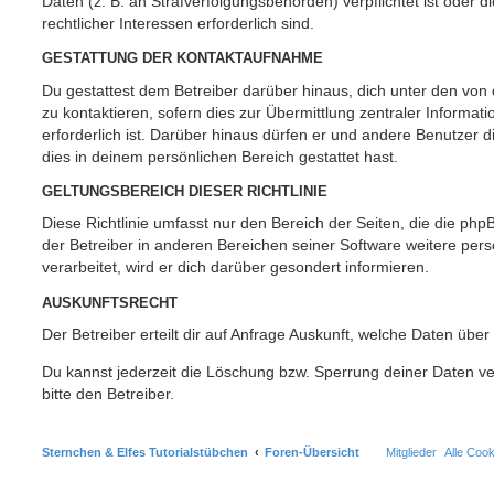
Daten (z. B. an Strafverfolgungsbehörden) verpflichtet ist oder 
rechtlicher Interessen erforderlich sind.
GESTATTUNG DER KONTAKTAUFNAHME
Du gestattest dem Betreiber darüber hinaus, dich unter den vo
zu kontaktieren, sofern dies zur Übermittlung zentraler Informat
erforderlich ist. Darüber hinaus dürfen er und andere Benutzer d
dies in deinem persönlichen Bereich gestattet hast.
GELTUNGSBEREICH DIESER RICHTLINIE
Diese Richtlinie umfasst nur den Bereich der Seiten, die die ph
der Betreiber in anderen Bereichen seiner Software weitere p
verarbeitet, wird er dich darüber gesondert informieren.
AUSKUNFTSRECHT
Der Betreiber erteilt dir auf Anfrage Auskunft, welche Daten über
Du kannst jederzeit die Löschung bzw. Sperrung deiner Daten ve
bitte den Betreiber.
Sternchen & Elfes Tutorialstübchen
Foren-Übersicht
Mitglieder
Alle Coo