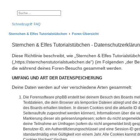
Suche
Erweiterte Suche
Schnellzugriff
FAQ
Sternchen & Elfes Tutorialstübchen
Foren-Übersicht
Sternchen & Elfes Tutorialstübchen - Datenschutzerkläru
Diese Richtlinie beschreibt, wie „Sternchen & Elfes Tutorialstübc
(„https://sternchenstutorialstuebchen.de“) (im Folgenden „der Be
die während deines Foren-Besuchs gesammelt werden.
UMFANG UND ART DER DATENSPEICHERUNG
Deine Daten werden auf vier verschiedene Arten gesammelt:
Die Forensoftware phpBB erstellt bei deinem Besuch des Boards meh
Textdateien, die dein Browser als temporäre Dateien ablegt und die
des Boards erhalten bleiben. In diesen Cookies sind die aktuelle ID d
Seitenaufrufe zugeordnet werden können), Informationen über die vo
Markierung dieser als gelesen/ungelesen; sofern du nicht angemeldet
deine Teilnahme an Umfragen (sofern du nicht angemeldet bist) ges
Benutzer-ID, ein Authentifizierungsschlüssel und eine Session-ID g
standardmäßig eine Gültigkeit von einem Jahr. Alle Cookies kannst du
Cookies löschen“ löschen.