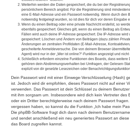
Weiterhin werden die Daten gespeichert, die du bei der Registrierun
persönlichem Bereich angibst. Für die Registrierung sind mindesten
eine E-Mail-Adresse und ein Passwort notwendig. Wenn durch den Be
notwendig festgelegt wurden, so ist dies für dich vor deren Eingabe er
Wenn du einen Beitrag oder eine private Nachricht erstellst, so wer
ebenfalls gespeichert. Gleiches gilt, wenn du einen Beitrag als Entw
Fällen wird auch deine IP-Adresse gespeichert. Die IP-Adresse wird 
gespeichert: Löschen und Ändern von Beiträgen (dazu zählen Privat
Änderungen an zentralen Profildaten (E-Mail-Adresse, Kontoaktivier
gescheiterte Anmeldeversuche. Die von deinem Browser übermittel
Agent) wird nur in der „Wer ist online?“-Funktion angezeigt und nicht
Schließlich erfordern einzelne Funktionen des Boards, dass weitere
gehören dein Abstimmungsverhalten bei Umfragen, der Gelesen-Stat
explizit von dir gesetzte Lesezeichen oder Benachrichtigungsfunktio
Dein Passwort wird mit einer Einwege-Verschlüsselung (Hash) ge
ist. Jedoch wird dir empfohlen, dieses Passwort nicht auf einer 
verwenden. Das Passwort ist dein Schlüssel zu deinem Benutzer
mit ihm sorgsam um. Insbesondere wird dich kein Vertreter des 
oder ein Dritter berechtigterweise nach deinem Passwort fragen.
vergessen haben, so kannst du die Funktion „Ich habe mein Pas
Die phpBB-Software fragt dich dann nach deinem Benutzername
und sendet anschließend ein neu generiertes Passwort an diese
das Board zugreifen kannst.