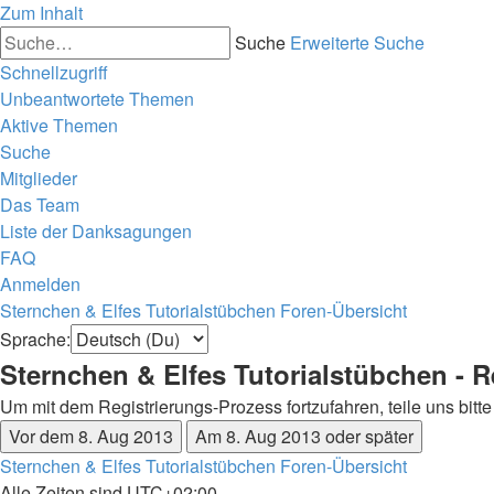
Zum Inhalt
Suche
Erweiterte Suche
Schnellzugriff
Unbeantwortete Themen
Aktive Themen
Suche
Mitglieder
Das Team
Liste der Danksagungen
FAQ
Anmelden
Sternchen & Elfes Tutorialstübchen
Foren-Übersicht
Sprache:
Sternchen & Elfes Tutorialstübchen - R
Um mit dem Registrierungs-Prozess fortzufahren, teile uns bitt
Sternchen & Elfes Tutorialstübchen
Foren-Übersicht
Alle Zeiten sind
UTC+02:00