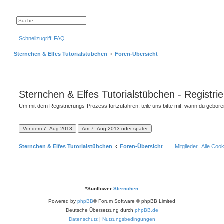
S
E
u
r
c
w
Schnellzugriff
FAQ
h
e
e
i
t
Sternchen & Elfes Tutorialstübchen
Foren-Übersicht
e
r
t
e
S
u
c
Sternchen & Elfes Tutorialstübchen - Registri
h
e
Um mit dem Registrierungs-Prozess fortzufahren, teile uns bitte mit, wann du gebor
Sternchen & Elfes Tutorialstübchen
Foren-Übersicht
Mitglieder
Alle Coo
*
Sunflower
Sternchen
Powered by
phpBB
® Forum Software © phpBB Limited
Deutsche Übersetzung durch
phpBB.de
Datenschutz
|
Nutzungsbedingungen