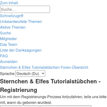
Zum Inhalt
Erweiterte
Suche
Suche
Schnellzugriff
Unbeantwortete Themen
Aktive Themen
Suche
Mitglieder
Das Team
Liste der Danksagungen
FAQ
Anmelden
Sternchen & Elfes Tutorialstübchen
Foren-Übersicht
Sprache:
Sternchen & Elfes Tutorialstübchen -
Registrierung
Um mit dem Registrierungs-Prozess fortzufahren, teile uns bitte
mit, wann du geboren wurdest.