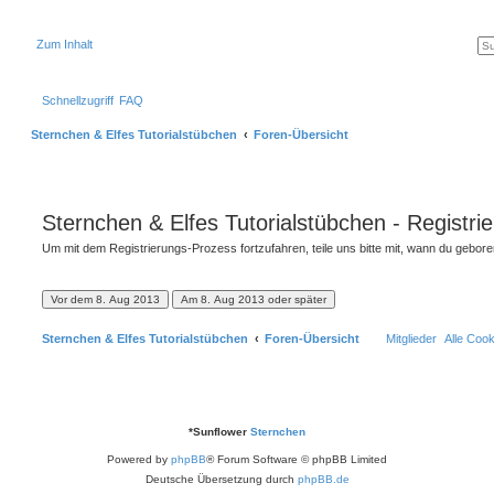
Zum Inhalt
Schnellzugriff
FAQ
Sternchen & Elfes Tutorialstübchen
Foren-Übersicht
Sternchen & Elfes Tutorialstübchen - Registri
Um mit dem Registrierungs-Prozess fortzufahren, teile uns bitte mit, wann du gebor
Sternchen & Elfes Tutorialstübchen
Foren-Übersicht
Mitglieder
Alle Coo
*
Sunflower
Sternchen
Powered by
phpBB
® Forum Software © phpBB Limited
Deutsche Übersetzung durch
phpBB.de