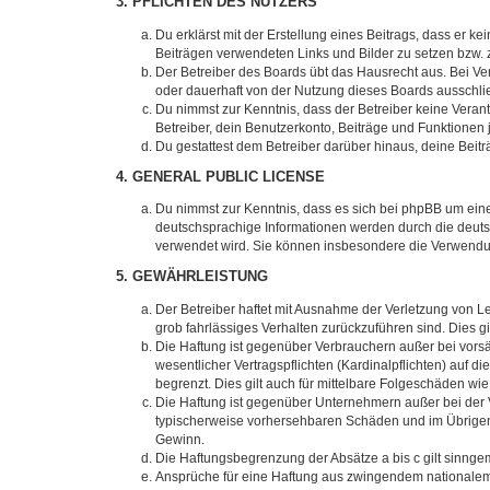
3. PFLICHTEN DES NUTZERS
Du erklärst mit der Erstellung eines Beitrags, dass er ke
Beiträgen verwendeten Links und Bilder zu setzen bzw.
Der Betreiber des Boards übt das Hausrecht aus. Bei V
oder dauerhaft von der Nutzung dieses Boards ausschlie
Du nimmst zur Kenntnis, dass der Betreiber keine Verantw
Betreiber, dein Benutzerkonto, Beiträge und Funktionen 
Du gestattest dem Betreiber darüber hinaus, deine Beit
4. GENERAL PUBLIC LICENSE
Du nimmst zur Kenntnis, dass es sich bei phpBB um eine
deutschsprachige Informationen werden durch die deu
verwendet wird. Sie können insbesondere die Verwendun
5. GEWÄHRLEISTUNG
Der Betreiber haftet mit Ausnahme der Verletzung von Le
grob fahrlässiges Verhalten zurückzuführen sind. Dies 
Die Haftung ist gegenüber Verbrauchern außer bei vors
wesentlicher Vertragspflichten (Kardinalpflichten) auf
begrenzt. Dies gilt auch für mittelbare Folgeschäden 
Die Haftung ist gegenüber Unternehmern außer bei der V
typischerweise vorhersehbaren Schäden und im Übrigen 
Gewinn.
Die Haftungsbegrenzung der Absätze a bis c gilt sinnge
Ansprüche für eine Haftung aus zwingendem nationalem