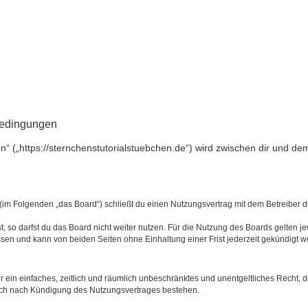
bedingungen
en“ („https://sternchenstutorialstuebchen.de“) wird zwischen dir und d
“ (im Folgenden „das Board“) schließt du einen Nutzungsvertrag mit dem Betreiber d
 so darfst du das Board nicht weiter nutzen. Für die Nutzung des Boards gelten jew
sen und kann von beiden Seiten ohne Einhaltung einer Frist jederzeit gekündigt w
ber ein einfaches, zeitlich und räumlich unbeschränktes und unentgeltliches Recht
auch nach Kündigung des Nutzungsvertrages bestehen.