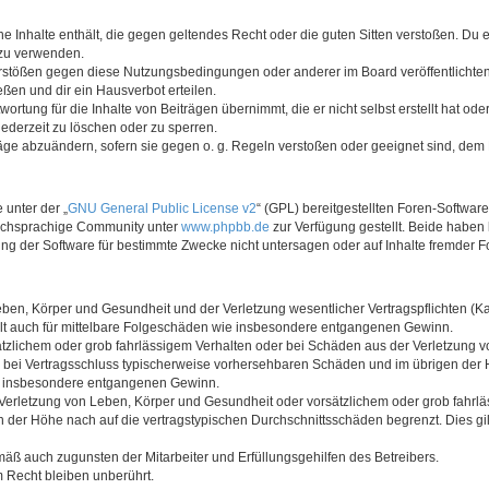
ine Inhalte enthält, die gegen geltendes Recht oder die guten Sitten verstoßen. Du 
 zu verwenden.
erstößen gegen diese Nutzungsbedingungen oder anderer im Board veröffentlichte
ßen und dir ein Hausverbot erteilen.
ortung für die Inhalte von Beiträgen übernimmt, die er nicht selbst erstellt hat od
jederzeit zu löschen oder zu sperren.
räge abzuändern, sofern sie gegen o. g. Regeln verstoßen oder geeignet sind, dem
 unter der „
GNU General Public License v2
“ (GPL) bereitgestellten Foren-Softwar
tschsprachige Community unter
www.phpbb.de
zur Verfügung gestellt. Beide haben 
g der Software für bestimmte Zwecke nicht untersagen oder auf Inhalte fremder F
ben, Körper und Gesundheit und der Verletzung wesentlicher Vertragspflichten (Kard
gilt auch für mittelbare Folgeschäden wie insbesondere entgangenen Gewinn.
ätzlichem oder grob fahrlässigem Verhalten oder bei Schäden aus der Verletzung 
 die bei Vertragsschluss typischerweise vorhersehbaren Schäden und im übrigen de
wie insbesondere entgangenen Gewinn.
erletzung von Leben, Körper und Gesundheit oder vorsätzlichem oder grob fahrläs
der Höhe nach auf die vertragstypischen Durchschnittsschäden begrenzt. Dies gi
mäß auch zugunsten der Mitarbeiter und Erfüllungsgehilfen des Betreibers.
 Recht bleiben unberührt.