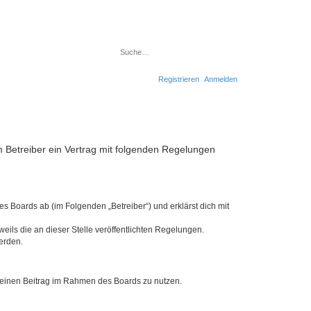
Suche
Erweiterte Suche
Registrieren
Anmelden
em Betreiber ein Vertrag mit folgenden Regelungen
es Boards ab (im Folgenden „Betreiber“) und erklärst dich mit
eils die an dieser Stelle veröffentlichten Regelungen.
erden.
, deinen Beitrag im Rahmen des Boards zu nutzen.