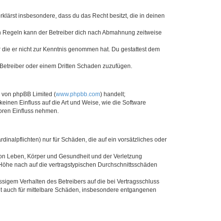
erklärst insbesondere, dass du das Recht besitzt, die in deinen
n Regeln kann der Betreiber dich nach Abmahnung zeitweise
er die er nicht zur Kenntnis genommen hat. Du gestattest dem
 Betreiber oder einem Dritten Schaden zuzufügen.
e von phpBB Limited (
www.phpbb.com
) handelt;
keinen Einfluss auf die Art und Weise, wie die Software
oren Einfluss nehmen.
inalpflichten) nur für Schäden, die auf ein vorsätzliches oder
von Leben, Körper und Gesundheit und der Verletzung
r Höhe nach auf die vertragstypischen Durchschnittsschäden
sigem Verhalten des Betreibers auf die bei Vertragsschluss
lt auch für mittelbare Schäden, insbesondere entgangenen