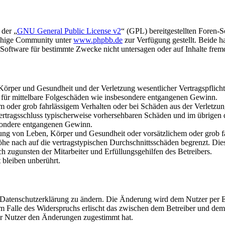
 der „
GNU General Public License v2
“ (GPL) bereitgestellten Foren-
achige Community unter
www.phpbb.de
zur Verfügung gestellt. Beide h
oftware für bestimmte Zwecke nicht untersagen oder auf Inhalte frem
rper und Gesundheit und der Verletzung wesentlicher Vertragspflichten
ch für mittelbare Folgeschäden wie insbesondere entgangenen Gewinn.
em oder grob fahrlässigem Verhalten oder bei Schäden aus der Verletz
i Vertragsschluss typischerweise vorhersehbaren Schäden und im übrigen
besondere entgangenen Gewinn.
ng von Leben, Körper und Gesundheit oder vorsätzlichem oder grob fah
e nach auf die vertragstypischen Durchschnittsschäden begrenzt. Dies
h zugunsten der Mitarbeiter und Erfüllungsgehilfen des Betreibers.
bleiben unberührt.
e Datenschutzerklärung zu ändern. Die Änderung wird dem Nutzer per E-
m Falle des Widerspruchs erlischt das zwischen dem Betreiber und dem 
er Nutzer den Änderungen zugestimmt hat.