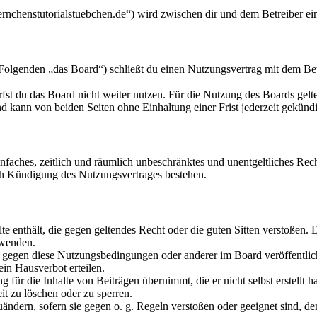
ternchenstutorialstuebchen.de“) wird zwischen dir und dem Betreiber e
Folgenden „das Board“) schließt du einen Nutzungsvertrag mit dem Bet
fst du das Board nicht weiter nutzen. Für die Nutzung des Boards gelten
 kann von beiden Seiten ohne Einhaltung einer Frist jederzeit gekünd
 einfaches, zeitlich und räumlich unbeschränktes und unentgeltliches R
ch Kündigung des Nutzungsvertrages bestehen.
alte enthält, die gegen geltendes Recht oder die guten Sitten verstoßen. 
rwenden.
n gegen diese Nutzungsbedingungen oder anderer im Board veröffentli
in Hausverbot erteilen.
für die Inhalte von Beiträgen übernimmt, die er nicht selbst erstellt 
it zu löschen oder zu sperren.
uändern, sofern sie gegen o. g. Regeln verstoßen oder geeignet sind, 