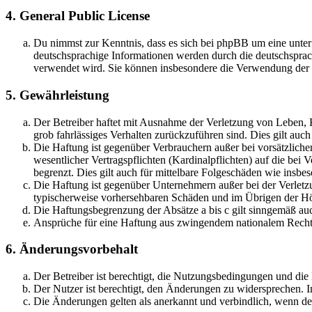
4. General Public License
Du nimmst zur Kenntnis, dass es sich bei phpBB um eine unter
deutschsprachige Informationen werden durch die deutschspr
verwendet wird. Sie können insbesondere die Verwendung der S
5. Gewährleistung
Der Betreiber haftet mit Ausnahme der Verletzung von Leben, Kö
grob fahrlässiges Verhalten zurückzuführen sind. Dies gilt au
Die Haftung ist gegenüber Verbrauchern außer bei vorsätzlich
wesentlicher Vertragspflichten (Kardinalpflichten) auf die be
begrenzt. Dies gilt auch für mittelbare Folgeschäden wie ins
Die Haftung ist gegenüber Unternehmern außer bei der Verletzu
typischerweise vorhersehbaren Schäden und im Übrigen der Höh
Die Haftungsbegrenzung der Absätze a bis c gilt sinngemäß auc
Ansprüche für eine Haftung aus zwingendem nationalem Recht 
6. Änderungsvorbehalt
Der Betreiber ist berechtigt, die Nutzungsbedingungen und di
Der Nutzer ist berechtigt, den Änderungen zu widersprechen. I
Die Änderungen gelten als anerkannt und verbindlich, wenn d