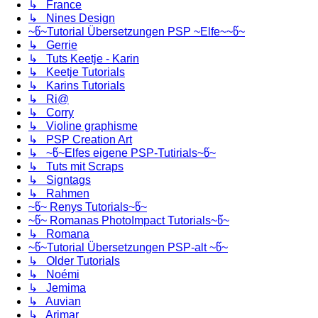
↳ France
↳ Nines Design
~წ~Tutorial Übersetzungen PSP ~Elfe~~წ~
↳ Gerrie
↳ Tuts Keetje - Karin
↳ Keetje Tutorials
↳ Karins Tutorials
↳ Ri@
↳ Corry
↳ Violine graphisme
↳ PSP Creation Art
↳ ~წ~Elfes eigene PSP-Tutirials~წ~
↳ Tuts mit Scraps
↳ Signtags
↳ Rahmen
~წ~ Renys Tutorials~წ~
~წ~ Romanas PhotoImpact Tutorials~წ~
↳ Romana
~წ~Tutorial Übersetzungen PSP-alt ~წ~
↳ Older Tutorials
↳ Noémi
↳ Jemima
↳ Auvian
↳ Arimar