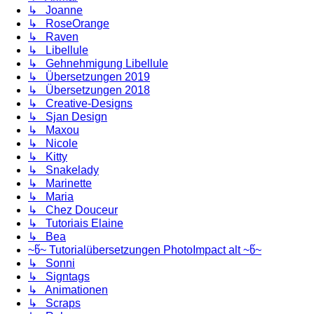
↳ Joanne
↳ RoseOrange
↳ Raven
↳ Libellule
↳ Gehnehmigung Libellule
↳ Übersetzungen 2019
↳ Übersetzungen 2018
↳ Creative-Designs
↳ Sjan Design
↳ Maxou
↳ Nicole
↳ Kitty
↳ Snakelady
↳ Marinette
↳ Maria
↳ Chez Douceur
↳ Tutoriais Elaine
↳ Bea
~წ~ Tutorialübersetzungen PhotoImpact alt ~წ~
↳ Sonni
↳ Signtags
↳ Animationen
↳ Scraps