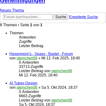
Genehmigungen
Neues Thema
Suche
Erweiterte Suche
8 Themen • Seite
1
von
1
Themen
Antworten
Zugriffe
Letzter Beitrag
Hexenmoni's - Spass - Bastel - Forum
von
sternchen06
»
Mi 12. Feb 2025, 18:40
0
Antworten
33713
Zugriffe
Letzter Beitrag
von
sternchen06
Mi 12. Feb 2025, 18:40
AI Tubes Design
von
sternchen06
»
Sa 5. Okt 2024, 18:37
0
Antworten
6663
Zugriffe
Letzter Beitrag
von
sternchen06
Sa 5. Okt 2024, 18:37