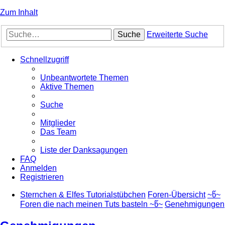
Zum Inhalt
Suche
Erweiterte Suche
Schnellzugriff
Unbeantwortete Themen
Aktive Themen
Suche
Mitglieder
Das Team
Liste der Danksagungen
FAQ
Anmelden
Registrieren
Sternchen & Elfes Tutorialstübchen
Foren-Übersicht
~წ~
Foren die nach meinen Tuts basteln ~წ~
Genehmigungen