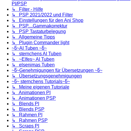
PI/PSP
↳ Filter - Hilfe
↳ PSP 2021/2022 und Filter
↳ Einstellungen für den Ani Shop
↳ PSP....Gammakorrektur
↳ PSP Tastaturbelegung
↳ Allgemeine Tipps
↳ Plugin Commander light
~წ~AI Tuben ~წ~
↳ sternchens AI Tuben
↳ ~Elfes~ AI Tuben
↳ elsenimas Tuben
~წ~Genehmigungen für Übersetzungen ~წ~
↳ Übersetzungsgenehmigungen
~წ~ sternchens Tutorials~წ~
↳ Meine eigenen Tutoriale
↳ Animationen PI
↳ Animationen PSP
↳ Blends PI
↳ Blends PSP
↳ Rahmen PI
↳ Rahmen PSP
↳ Scraps PI