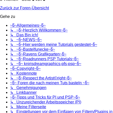
Zurück zur Foren-Übersicht
Gehe zu
~წ~Allgemeines~წ~
↳ ~წ~Herzlich Willkommen~წ~
↳ Das Bin ich!
↳ ~წ~NEWS~წ~
↳ ~წ~Hier werden meine Tutorials gestestet~წ~
↳ ~წ~Bastelfunecke~წ~
↳ ~წ~Ravens Grafikgarten~წ~
↳ ~წ~Roadrunners PSP Tutorials~წ~
↳ ~წ~ knirisdreamgraphics-pfs-psp~წ~
~წ~Copyright~წ~
↳ Kostennote
↳ ~წ~Respect the Artist©right~წ~
~წ~ Foren die nach meinen Tuts basteln ~წ~
↳ Genehmigungen
↳ Linkbanner
~წ~Tipps und Tricks für PI und PSP~წ~
↳ Unzureichender Arbeitsspeicher (PI)
↳ Meine Filterseite
↳ Einstellungen vor dem Einfügen von Filtern/Plugins in