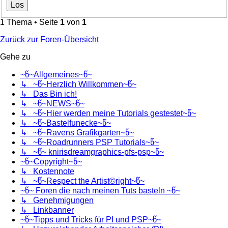
1 Thema • Seite
1
von
1
Zurück zur Foren-Übersicht
Gehe zu
~წ~Allgemeines~წ~
↳ ~წ~Herzlich Willkommen~წ~
↳ Das Bin ich!
↳ ~წ~NEWS~წ~
↳ ~წ~Hier werden meine Tutorials gestestet~წ~
↳ ~წ~Bastelfunecke~წ~
↳ ~წ~Ravens Grafikgarten~წ~
↳ ~წ~Roadrunners PSP Tutorials~წ~
↳ ~წ~ knirisdreamgraphics-pfs-psp~წ~
~წ~Copyright~წ~
↳ Kostennote
↳ ~წ~Respect the Artist©right~წ~
~წ~ Foren die nach meinen Tuts basteln ~წ~
↳ Genehmigungen
↳ Linkbanner
~წ~Tipps und Tricks für PI und PSP~წ~