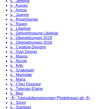
↳ Jemima
↳ Auvian
↳ Arimar
↳ Joanne
↳ RoseOrange
↳ Raven
↳ Libellule
↳ Gehnehmigung Libellule
↳ Übersetzungen 2019
↳ Übersetzungen 2018
↳ Creative-Designs
↳ Sjan Design
↳ Maxou
↳ Nicole
↳ Kitty
↳ Snakelady
↳ Marinette
↳ Maria
↳ Chez Douceur
↳ Tutoriais Elaine
↳ Bea
~წ~ Tutorialübersetzungen PhotoImpact alt ~წ~
↳ Sonni
↳ Signtags