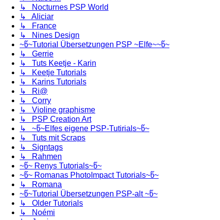
↳ Nocturnes PSP World
↳ Aliciar
↳ France
↳ Nines Design
~წ~Tutorial Übersetzungen PSP ~Elfe~~წ~
↳ Gerrie
↳ Tuts Keetje - Karin
↳ Keetje Tutorials
↳ Karins Tutorials
↳ Ri@
↳ Corry
↳ Violine graphisme
↳ PSP Creation Art
↳ ~წ~Elfes eigene PSP-Tutirials~წ~
↳ Tuts mit Scraps
↳ Signtags
↳ Rahmen
~წ~ Renys Tutorials~წ~
~წ~ Romanas PhotoImpact Tutorials~წ~
↳ Romana
~წ~Tutorial Übersetzungen PSP-alt ~წ~
↳ Older Tutorials
↳ Noémi