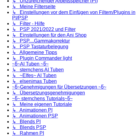
↳ Unzureichender Arbeitsspeicher (PI)
↳ Meine Filterseite
↳ Einstellungen vor dem Einfügen von Filtern/Plugins in
PI/PSP
↳ Filter - Hilfe
↳ PSP 2021/2022 und Filter
↳ Einstellungen für den Ani Shop
↳ PSP....Gammakorrektur
↳ PSP Tastaturbelegung
↳ Allgemeine Tipps
↳ Plugin Commander light
~წ~AI Tuben ~წ~
↳ sternchens AI Tuben
↳ ~Elfes~ AI Tuben
↳ elsenimas Tuben
~წ~Genehmigungen für Übersetzungen ~წ~
↳ Übersetzungsgenehmigungen
~წ~ sternchens Tutorials~წ~
↳ Meine eigenen Tutoriale
↳ Animationen PI
↳ Animationen PSP
↳ Blends PI
↳ Blends PSP
↳ Rahmen PI