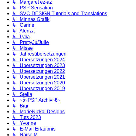
↳ Margaret ez-az
↳ PSP Sensation
↳ SVC-DESIGN Tutorials and Translations
↳ Minnas Grafik
↳ Carine
↳ Alenza
↳ Lylia
↳ PrettyJu/Julie
↳ Misae
↳ Jahresübersetzungen
↳ Übersetzungen 2024
↳ Übersetzungen 2023
↳ Übersetzungen 2022
↳ Übersetzungen 2021
↳ Übersetzungen 2020
↳ Übersetzungen 2019
↳ Stella
↳ ~წ~PSP Archiv~წ~
↳ Bigi
↳ MarieNickol Designs
↳ Tuts 2023
↳ Yvonne
↳ E-Mail Erlaubnis
↳ Naise M