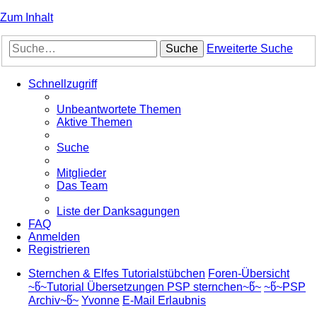
Zum Inhalt
Suche
Erweiterte Suche
Schnellzugriff
Unbeantwortete Themen
Aktive Themen
Suche
Mitglieder
Das Team
Liste der Danksagungen
FAQ
Anmelden
Registrieren
Sternchen & Elfes Tutorialstübchen
Foren-Übersicht
~წ~Tutorial Übersetzungen PSP sternchen~წ~
~წ~PSP
Archiv~წ~
Yvonne
E-Mail Erlaubnis