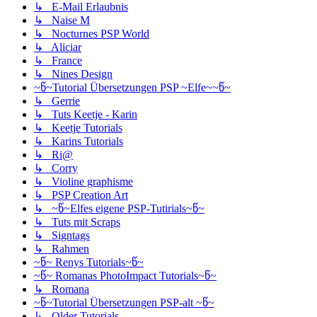
↳ E-Mail Erlaubnis
↳ Naise M
↳ Nocturnes PSP World
↳ Aliciar
↳ France
↳ Nines Design
~წ~Tutorial Übersetzungen PSP ~Elfe~~წ~
↳ Gerrie
↳ Tuts Keetje - Karin
↳ Keetje Tutorials
↳ Karins Tutorials
↳ Ri@
↳ Corry
↳ Violine graphisme
↳ PSP Creation Art
↳ ~წ~Elfes eigene PSP-Tutirials~წ~
↳ Tuts mit Scraps
↳ Signtags
↳ Rahmen
~წ~ Renys Tutorials~წ~
~წ~ Romanas PhotoImpact Tutorials~წ~
↳ Romana
~წ~Tutorial Übersetzungen PSP-alt ~წ~
↳ Older Tutorials