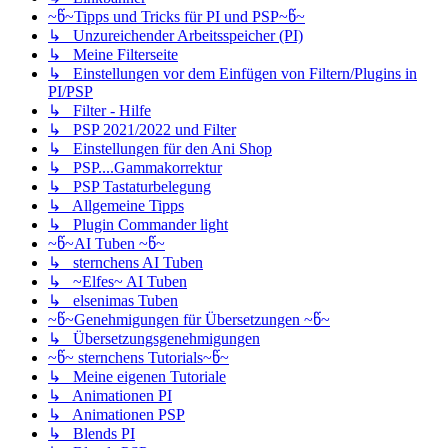
~წ~Tipps und Tricks für PI und PSP~წ~
↳ Unzureichender Arbeitsspeicher (PI)
↳ Meine Filterseite
↳ Einstellungen vor dem Einfügen von Filtern/Plugins in
PI/PSP
↳ Filter - Hilfe
↳ PSP 2021/2022 und Filter
↳ Einstellungen für den Ani Shop
↳ PSP....Gammakorrektur
↳ PSP Tastaturbelegung
↳ Allgemeine Tipps
↳ Plugin Commander light
~წ~AI Tuben ~წ~
↳ sternchens AI Tuben
↳ ~Elfes~ AI Tuben
↳ elsenimas Tuben
~წ~Genehmigungen für Übersetzungen ~წ~
↳ Übersetzungsgenehmigungen
~წ~ sternchens Tutorials~წ~
↳ Meine eigenen Tutoriale
↳ Animationen PI
↳ Animationen PSP
↳ Blends PI