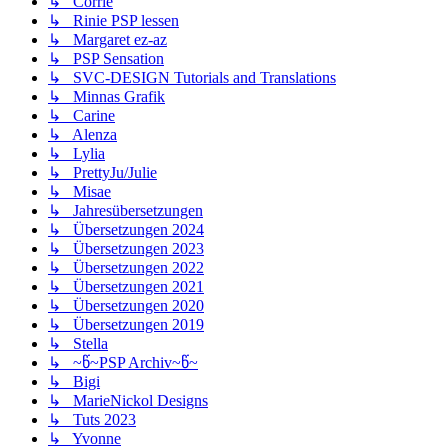
↳ Corrie
↳ Rinie PSP lessen
↳ Margaret ez-az
↳ PSP Sensation
↳ SVC-DESIGN Tutorials and Translations
↳ Minnas Grafik
↳ Carine
↳ Alenza
↳ Lylia
↳ PrettyJu/Julie
↳ Misae
↳ Jahresübersetzungen
↳ Übersetzungen 2024
↳ Übersetzungen 2023
↳ Übersetzungen 2022
↳ Übersetzungen 2021
↳ Übersetzungen 2020
↳ Übersetzungen 2019
↳ Stella
↳ ~წ~PSP Archiv~წ~
↳ Bigi
↳ MarieNickol Designs
↳ Tuts 2023
↳ Yvonne