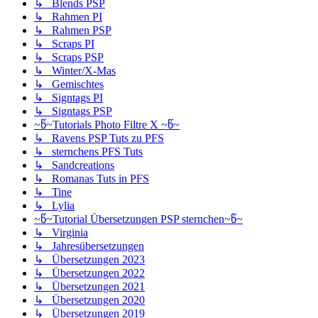
↳ Blends PSP
↳ Rahmen PI
↳ Rahmen PSP
↳ Scraps PI
↳ Scraps PSP
↳ Winter/X-Mas
↳ Gemischtes
↳ Signtags PI
↳ Signtags PSP
~წ~Tutorials Photo Filtre X ~წ~
↳ Ravens PSP Tuts zu PFS
↳ sternchens PFS Tuts
↳ Sandcreations
↳ Romanas Tuts in PFS
↳ Tine
↳ Lylia
~წ~Tutorial Übersetzungen PSP sternchen~წ~
↳ Virginia
↳ Jahresübersetzungen
↳ Übersetzungen 2023
↳ Übersetzungen 2022
↳ Übersetzungen 2021
↳ Übersetzungen 2020
↳ Übersetzungen 2019