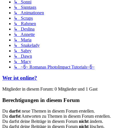
↳ Sonni
↳ Signtags
↳ Animationen
↳ Scraps
↳ Rahmen
↳ Deslina
↳ Annette
↳ Maria
↳ Snakelady
↳ Sabry
↳ Dawn
↳ Macy
↳ ~წ~ Romanas PhotoImpact Tutorials~წ~
Wer ist online?
Mitglieder in diesem Forum: 0 Mitglieder und 1 Gast
Berechtigungen in diesem Forum
Du
darfst
neue Themen in diesem Forum erstellen.
Du
darfst
Antworten zu Themen in diesem Forum erstellen.
Du darfst deine Beiträge in diesem Forum
nicht
ändern.
Du darfst deine Beiträge in diesem Forum
nicht
löschen.