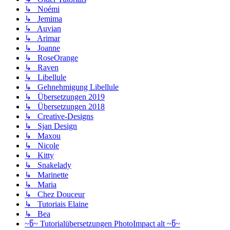
↳ Noémi
↳ Jemima
↳ Auvian
↳ Arimar
↳ Joanne
↳ RoseOrange
↳ Raven
↳ Libellule
↳ Gehnehmigung Libellule
↳ Übersetzungen 2019
↳ Übersetzungen 2018
↳ Creative-Designs
↳ Sjan Design
↳ Maxou
↳ Nicole
↳ Kitty
↳ Snakelady
↳ Marinette
↳ Maria
↳ Chez Douceur
↳ Tutoriais Elaine
↳ Bea
~წ~ Tutorialübersetzungen PhotoImpact alt ~წ~