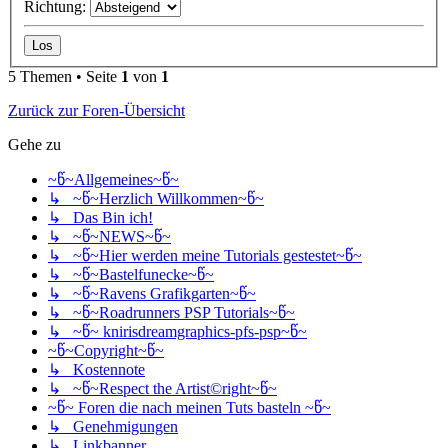
Richtung:
5 Themen • Seite
1
von
1
Zurück zur Foren-Übersicht
Gehe zu
~წ~Allgemeines~წ~
↳ ~წ~Herzlich Willkommen~წ~
↳ Das Bin ich!
↳ ~წ~NEWS~წ~
↳ ~წ~Hier werden meine Tutorials gestestet~წ~
↳ ~წ~Bastelfunecke~წ~
↳ ~წ~Ravens Grafikgarten~წ~
↳ ~წ~Roadrunners PSP Tutorials~წ~
↳ ~წ~ knirisdreamgraphics-pfs-psp~წ~
~წ~Copyright~წ~
↳ Kostennote
↳ ~წ~Respect the Artist©right~წ~
~წ~ Foren die nach meinen Tuts basteln ~წ~
↳ Genehmigungen
↳ Linkbanner