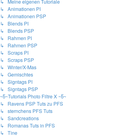
↳ Meine eigenen Tutoriale
↳ Animationen PI
↳ Animationen PSP
↳ Blends PI
↳ Blends PSP
↳ Rahmen PI
↳ Rahmen PSP
↳ Scraps PI
↳ Scraps PSP
↳ Winter/X-Mas
↳ Gemischtes
↳ Signtags PI
↳ Signtags PSP
~წ~Tutorials Photo Filtre X ~წ~
↳ Ravens PSP Tuts zu PFS
↳ sternchens PFS Tuts
↳ Sandcreations
↳ Romanas Tuts in PFS
↳ Tine