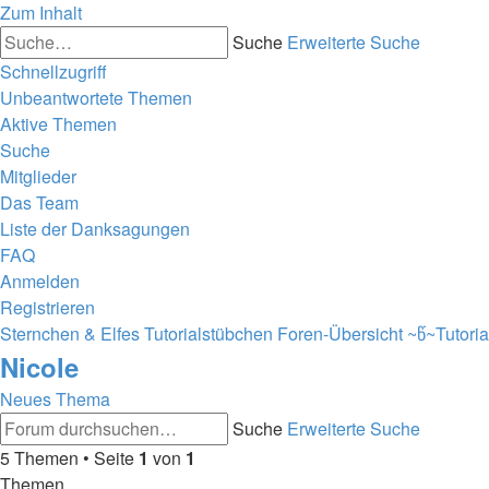
Zum Inhalt
Suche
Erweiterte Suche
Schnellzugriff
Unbeantwortete Themen
Aktive Themen
Suche
Mitglieder
Das Team
Liste der Danksagungen
FAQ
Anmelden
Registrieren
Sternchen & Elfes Tutorialstübchen
Foren-Übersicht
~წ~Tutori
Nicole
Neues Thema
Suche
Erweiterte Suche
5 Themen • Seite
1
von
1
Themen