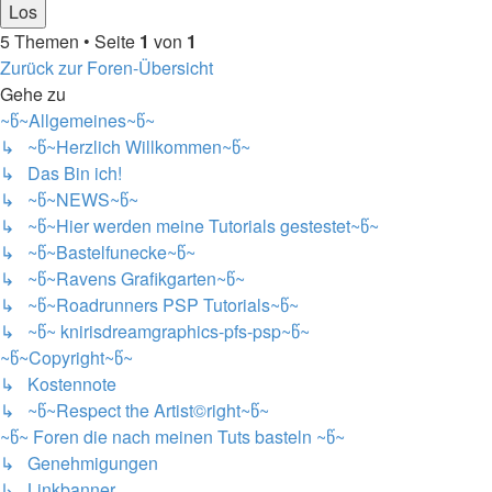
5 Themen • Seite
1
von
1
Zurück zur Foren-Übersicht
Gehe zu
~წ~Allgemeines~წ~
↳ ~წ~Herzlich Willkommen~წ~
↳ Das Bin ich!
↳ ~წ~NEWS~წ~
↳ ~წ~Hier werden meine Tutorials gestestet~წ~
↳ ~წ~Bastelfunecke~წ~
↳ ~წ~Ravens Grafikgarten~წ~
↳ ~წ~Roadrunners PSP Tutorials~წ~
↳ ~წ~ knirisdreamgraphics-pfs-psp~წ~
~წ~Copyright~წ~
↳ Kostennote
↳ ~წ~Respect the Artist©right~წ~
~წ~ Foren die nach meinen Tuts basteln ~წ~
↳ Genehmigungen
↳ Linkbanner