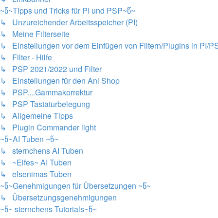
~წ~Tipps und Tricks für PI und PSP~წ~
↳ Unzureichender Arbeitsspeicher (PI)
↳ Meine Filterseite
↳ Einstellungen vor dem Einfügen von Filtern/Plugins in PI/P
↳ Filter - Hilfe
↳ PSP 2021/2022 und Filter
↳ Einstellungen für den Ani Shop
↳ PSP....Gammakorrektur
↳ PSP Tastaturbelegung
↳ Allgemeine Tipps
↳ Plugin Commander light
~წ~AI Tuben ~წ~
↳ sternchens AI Tuben
↳ ~Elfes~ AI Tuben
↳ elsenimas Tuben
~წ~Genehmigungen für Übersetzungen ~წ~
↳ Übersetzungsgenehmigungen
~წ~ sternchens Tutorials~წ~