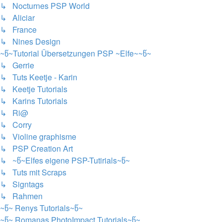
↳ Nocturnes PSP World
↳ Aliciar
↳ France
↳ Nines Design
~წ~Tutorial Übersetzungen PSP ~Elfe~~წ~
↳ Gerrie
↳ Tuts Keetje - Karin
↳ Keetje Tutorials
↳ Karins Tutorials
↳ Ri@
↳ Corry
↳ Violine graphisme
↳ PSP Creation Art
↳ ~წ~Elfes eigene PSP-Tutirials~წ~
↳ Tuts mit Scraps
↳ Signtags
↳ Rahmen
~წ~ Renys Tutorials~წ~
~წ~ Romanas PhotoImpact Tutorials~წ~