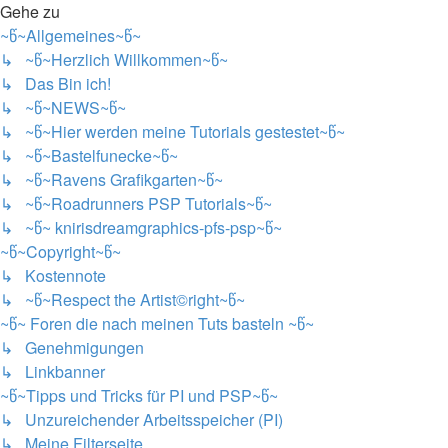
Gehe zu
~წ~Allgemeines~წ~
↳ ~წ~Herzlich Willkommen~წ~
↳ Das Bin ich!
↳ ~წ~NEWS~წ~
↳ ~წ~Hier werden meine Tutorials gestestet~წ~
↳ ~წ~Bastelfunecke~წ~
↳ ~წ~Ravens Grafikgarten~წ~
↳ ~წ~Roadrunners PSP Tutorials~წ~
↳ ~წ~ knirisdreamgraphics-pfs-psp~წ~
~წ~Copyright~წ~
↳ Kostennote
↳ ~წ~Respect the Artist©right~წ~
~წ~ Foren die nach meinen Tuts basteln ~წ~
↳ Genehmigungen
↳ Linkbanner
~წ~Tipps und Tricks für PI und PSP~წ~
↳ Unzureichender Arbeitsspeicher (PI)
↳ Meine Filterseite