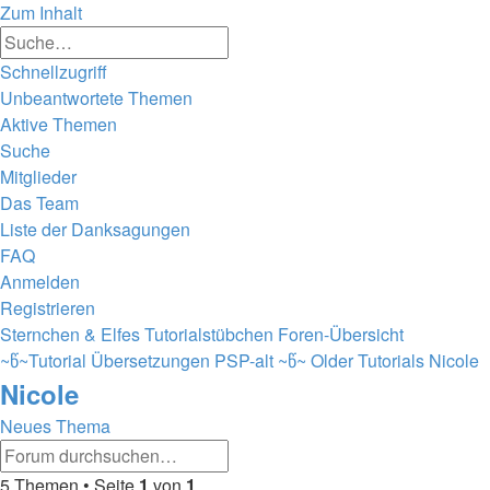
Zum Inhalt
Erweiterte
Suche
Suche
Schnellzugriff
Unbeantwortete Themen
Aktive Themen
Suche
Mitglieder
Das Team
Liste der Danksagungen
FAQ
Anmelden
Registrieren
Sternchen & Elfes Tutorialstübchen
Foren-Übersicht
~წ~Tutorial Übersetzungen PSP-alt ~წ~
Older Tutorials
Nicole
Nicole
Neues Thema
Erweiterte
Suche
Suche
5 Themen • Seite
1
von
1