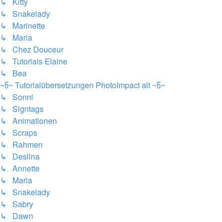
↳ Kitty
↳ Snakelady
↳ Marinette
↳ Maria
↳ Chez Douceur
↳ Tutoriais Elaine
↳ Bea
~წ~ Tutorialübersetzungen PhotoImpact alt ~წ~
↳ Sonni
↳ Signtags
↳ Animationen
↳ Scraps
↳ Rahmen
↳ Deslina
↳ Annette
↳ Maria
↳ Snakelady
↳ Sabry
↳ Dawn