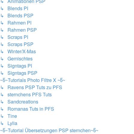
↳ Animationen PSP
↳ Blends PI
↳ Blends PSP
↳ Rahmen PI
↳ Rahmen PSP
↳ Scraps PI
↳ Scraps PSP
↳ Winter/X-Mas
↳ Gemischtes
↳ Signtags PI
↳ Signtags PSP
~წ~Tutorials Photo Filtre X ~წ~
↳ Ravens PSP Tuts zu PFS
↳ sternchens PFS Tuts
↳ Sandcreations
↳ Romanas Tuts in PFS
↳ Tine
↳ Lylia
~წ~Tutorial Übersetzungen PSP sternchen~წ~