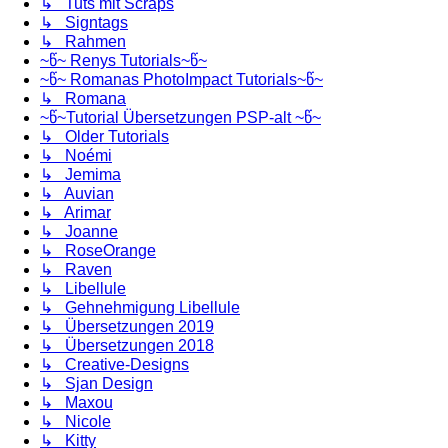
↳ Tuts mit Scraps
↳ Signtags
↳ Rahmen
~წ~ Renys Tutorials~წ~
~წ~ Romanas PhotoImpact Tutorials~წ~
↳ Romana
~წ~Tutorial Übersetzungen PSP-alt ~წ~
↳ Older Tutorials
↳ Noémi
↳ Jemima
↳ Auvian
↳ Arimar
↳ Joanne
↳ RoseOrange
↳ Raven
↳ Libellule
↳ Gehnehmigung Libellule
↳ Übersetzungen 2019
↳ Übersetzungen 2018
↳ Creative-Designs
↳ Sjan Design
↳ Maxou
↳ Nicole
↳ Kitty