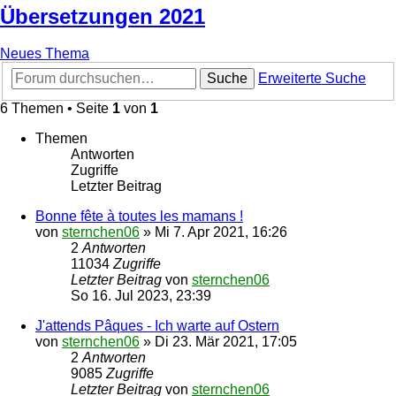
Übersetzungen 2021
Neues Thema
Suche
Erweiterte Suche
6 Themen • Seite
1
von
1
Themen
Antworten
Zugriffe
Letzter Beitrag
Bonne fête à toutes les mamans !
von
sternchen06
»
Mi 7. Apr 2021, 16:26
2
Antworten
11034
Zugriffe
Letzter Beitrag
von
sternchen06
So 16. Jul 2023, 23:39
J'attends Pâques - Ich warte auf Ostern
von
sternchen06
»
Di 23. Mär 2021, 17:05
2
Antworten
9085
Zugriffe
Letzter Beitrag
von
sternchen06