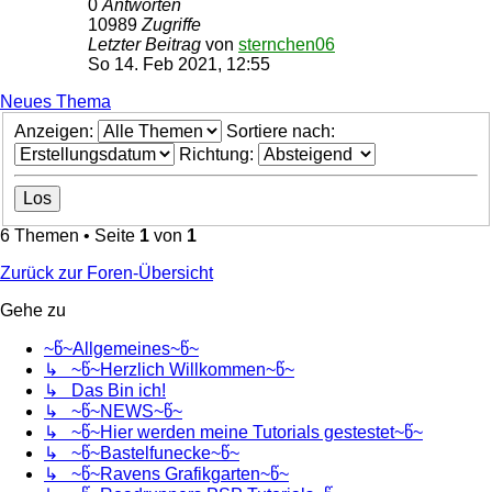
0
Antworten
10989
Zugriffe
Letzter Beitrag
von
sternchen06
So 14. Feb 2021, 12:55
Neues Thema
Anzeigen:
Sortiere nach:
Richtung:
6 Themen • Seite
1
von
1
Zurück zur Foren-Übersicht
Gehe zu
~წ~Allgemeines~წ~
↳ ~წ~Herzlich Willkommen~წ~
↳ Das Bin ich!
↳ ~წ~NEWS~წ~
↳ ~წ~Hier werden meine Tutorials gestestet~წ~
↳ ~წ~Bastelfunecke~წ~
↳ ~წ~Ravens Grafikgarten~წ~