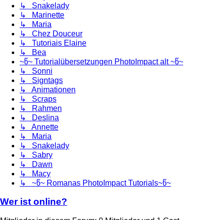
↳ Snakelady
↳ Marinette
↳ Maria
↳ Chez Douceur
↳ Tutoriais Elaine
↳ Bea
~წ~ Tutorialübersetzungen PhotoImpact alt ~წ~
↳ Sonni
↳ Signtags
↳ Animationen
↳ Scraps
↳ Rahmen
↳ Deslina
↳ Annette
↳ Maria
↳ Snakelady
↳ Sabry
↳ Dawn
↳ Macy
↳ ~წ~ Romanas PhotoImpact Tutorials~წ~
Wer ist online?