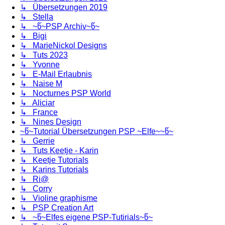
↳ Übersetzungen 2019
↳ Stella
↳ ~წ~PSP Archiv~წ~
↳ Bigi
↳ MarieNickol Designs
↳ Tuts 2023
↳ Yvonne
↳ E-Mail Erlaubnis
↳ Naise M
↳ Nocturnes PSP World
↳ Aliciar
↳ France
↳ Nines Design
~წ~Tutorial Übersetzungen PSP ~Elfe~~წ~
↳ Gerrie
↳ Tuts Keetje - Karin
↳ Keetje Tutorials
↳ Karins Tutorials
↳ Ri@
↳ Corry
↳ Violine graphisme
↳ PSP Creation Art
↳ ~წ~Elfes eigene PSP-Tutirials~წ~