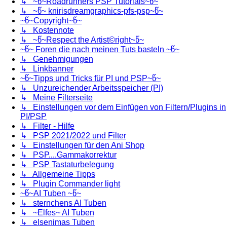
↳ ~წ~Roadrunners PSP Tutorials~წ~
↳ ~წ~ knirisdreamgraphics-pfs-psp~წ~
~წ~Copyright~წ~
↳ Kostennote
↳ ~წ~Respect the Artist©right~წ~
~წ~ Foren die nach meinen Tuts basteln ~წ~
↳ Genehmigungen
↳ Linkbanner
~წ~Tipps und Tricks für PI und PSP~წ~
↳ Unzureichender Arbeitsspeicher (PI)
↳ Meine Filterseite
↳ Einstellungen vor dem Einfügen von Filtern/Plugins in
PI/PSP
↳ Filter - Hilfe
↳ PSP 2021/2022 und Filter
↳ Einstellungen für den Ani Shop
↳ PSP....Gammakorrektur
↳ PSP Tastaturbelegung
↳ Allgemeine Tipps
↳ Plugin Commander light
~წ~AI Tuben ~წ~
↳ sternchens AI Tuben
↳ ~Elfes~ AI Tuben
↳ elsenimas Tuben