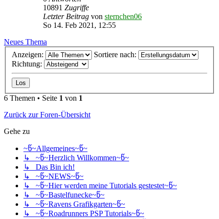
10891
Zugriffe
Letzter Beitrag
von
sternchen06
So 14. Feb 2021, 12:55
Neues Thema
Anzeigen:
Sortiere nach:
Richtung:
6 Themen • Seite
1
von
1
Zurück zur Foren-Übersicht
Gehe zu
~წ~Allgemeines~წ~
↳ ~წ~Herzlich Willkommen~წ~
↳ Das Bin ich!
↳ ~წ~NEWS~წ~
↳ ~წ~Hier werden meine Tutorials gestestet~წ~
↳ ~წ~Bastelfunecke~წ~
↳ ~წ~Ravens Grafikgarten~წ~
↳ ~წ~Roadrunners PSP Tutorials~წ~