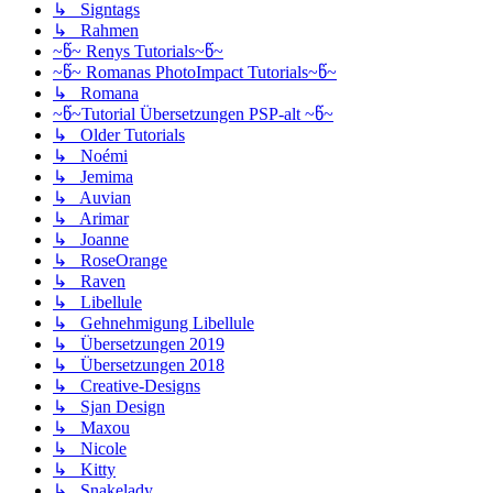
↳ Signtags
↳ Rahmen
~წ~ Renys Tutorials~წ~
~წ~ Romanas PhotoImpact Tutorials~წ~
↳ Romana
~წ~Tutorial Übersetzungen PSP-alt ~წ~
↳ Older Tutorials
↳ Noémi
↳ Jemima
↳ Auvian
↳ Arimar
↳ Joanne
↳ RoseOrange
↳ Raven
↳ Libellule
↳ Gehnehmigung Libellule
↳ Übersetzungen 2019
↳ Übersetzungen 2018
↳ Creative-Designs
↳ Sjan Design
↳ Maxou
↳ Nicole
↳ Kitty
↳ Snakelady