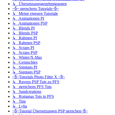
↳ Übersetzungsgenehmigungen
~წ~ sternchens Tutorials~წ~
↳ Meine eigenen Tutoriale
↳ Animationen PI
↳ Animationen PSP
↳ Blends PI
↳ Blends PSP
↳ Rahmen PI
↳ Rahmen PSP
↳ Scraps PI
↳ Scraps PSP
↳ Winter/X-Mas
↳ Gemischtes
↳ Signtags PI
↳ Signtags PSP
~წ~Tutorials Photo Filtre X ~წ~
↳ Ravens PSP Tuts zu PFS
↳ sternchens PFS Tuts
↳ Sandcreations
↳ Romanas Tuts in PFS
↳ Tine
↳ Lylia
~წ~Tutorial Übersetzungen PSP sternchen~წ~