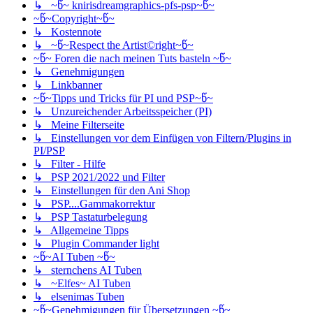
↳ ~წ~ knirisdreamgraphics-pfs-psp~წ~
~წ~Copyright~წ~
↳ Kostennote
↳ ~წ~Respect the Artist©right~წ~
~წ~ Foren die nach meinen Tuts basteln ~წ~
↳ Genehmigungen
↳ Linkbanner
~წ~Tipps und Tricks für PI und PSP~წ~
↳ Unzureichender Arbeitsspeicher (PI)
↳ Meine Filterseite
↳ Einstellungen vor dem Einfügen von Filtern/Plugins in
PI/PSP
↳ Filter - Hilfe
↳ PSP 2021/2022 und Filter
↳ Einstellungen für den Ani Shop
↳ PSP....Gammakorrektur
↳ PSP Tastaturbelegung
↳ Allgemeine Tipps
↳ Plugin Commander light
~წ~AI Tuben ~წ~
↳ sternchens AI Tuben
↳ ~Elfes~ AI Tuben
↳ elsenimas Tuben
~წ~Genehmigungen für Übersetzungen ~წ~