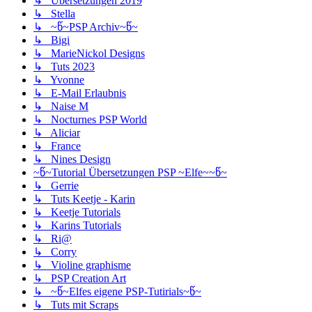
↳ Übersetzungen 2019
↳ Stella
↳ ~წ~PSP Archiv~წ~
↳ Bigi
↳ MarieNickol Designs
↳ Tuts 2023
↳ Yvonne
↳ E-Mail Erlaubnis
↳ Naise M
↳ Nocturnes PSP World
↳ Aliciar
↳ France
↳ Nines Design
~წ~Tutorial Übersetzungen PSP ~Elfe~~წ~
↳ Gerrie
↳ Tuts Keetje - Karin
↳ Keetje Tutorials
↳ Karins Tutorials
↳ Ri@
↳ Corry
↳ Violine graphisme
↳ PSP Creation Art
↳ ~წ~Elfes eigene PSP-Tutirials~წ~
↳ Tuts mit Scraps