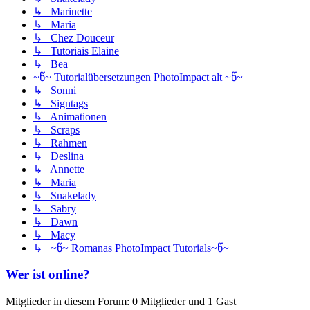
↳ Marinette
↳ Maria
↳ Chez Douceur
↳ Tutoriais Elaine
↳ Bea
~წ~ Tutorialübersetzungen PhotoImpact alt ~წ~
↳ Sonni
↳ Signtags
↳ Animationen
↳ Scraps
↳ Rahmen
↳ Deslina
↳ Annette
↳ Maria
↳ Snakelady
↳ Sabry
↳ Dawn
↳ Macy
↳ ~წ~ Romanas PhotoImpact Tutorials~წ~
Wer ist online?
Mitglieder in diesem Forum: 0 Mitglieder und 1 Gast