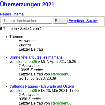
Übersetzungen 2021
Neues Thema
Suche
Erweiterte Suche
6 Themen • Seite
1
von
1
Themen
Antworten
Zugriffe
Letzter Beitrag
Bonne fête à toutes les mamans !
von
sternchen06
»
Mi 7. Apr 2021, 16:26
2
Antworten
10995
Zugriffe
Letzter Beitrag
von
sternchen06
So 16. Jul 2023, 23:39
J'attends Pâques - Ich warte auf Ostern
von
sternchen06
»
Di 23. Mär 2021, 17:05
2
Antworten
9056
Zugriffe
Letzter Beitrag
von
sternchen06