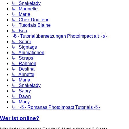
↳ Snakelady
↳ Marinette
↳ Maria
↳ Chez Douceur
↳ Tutoriais Elaine
↳ Bea
~წ~ Tutorialübersetzungen PhotoImpact alt ~წ~
↳ Sonni
↳ Signtags
↳ Animationen
↳ Scraps
↳ Rahmen
↳ Deslina
↳ Annette
↳ Maria
↳ Snakelady
↳ Sabry
↳ Dawn
↳ Macy
↳ ~წ~ Romanas PhotoImpact Tutorials~წ~
Wer ist online?