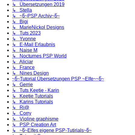
↳ Übersetzungen 2019
↳ Stella
↳ ~წ~PSP Archiv~წ~
↳ Bigi
↳ MarieNickol Designs
↳ Tuts 2023
↳ Yvonne
↳ E-Mail Erlaubnis
↳ Naise M
↳ Nocturnes PSP World
↳ Aliciar
↳ France
↳ Nines Design
~წ~Tutorial Übersetzungen PSP ~Elfe~~წ~
↳ Gerrie
↳ Tuts Keetje - Karin
↳ Keetje Tutorials
↳ Karins Tutorials
↳ Ri@
↳ Corry
↳ Violine graphisme
↳ PSP Creation Art
↳ ~წ~Elfes eigene PSP-Tutirials~წ~