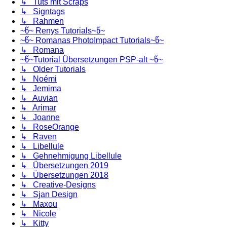
↳ Tuts mit Scraps
↳ Signtags
↳ Rahmen
~წ~ Renys Tutorials~წ~
~წ~ Romanas PhotoImpact Tutorials~წ~
↳ Romana
~წ~Tutorial Übersetzungen PSP-alt ~წ~
↳ Older Tutorials
↳ Noémi
↳ Jemima
↳ Auvian
↳ Arimar
↳ Joanne
↳ RoseOrange
↳ Raven
↳ Libellule
↳ Gehnehmigung Libellule
↳ Übersetzungen 2019
↳ Übersetzungen 2018
↳ Creative-Designs
↳ Sjan Design
↳ Maxou
↳ Nicole
↳ Kitty