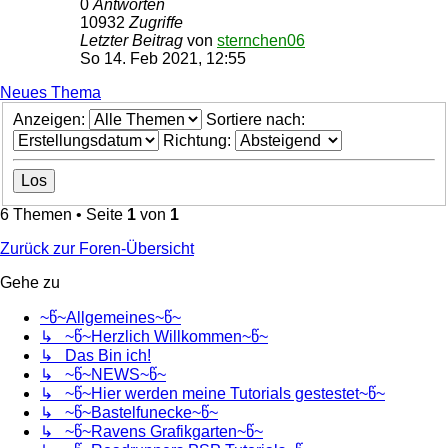
0
Antworten
10932
Zugriffe
Letzter Beitrag
von
sternchen06
So 14. Feb 2021, 12:55
Neues Thema
Anzeigen:
Sortiere nach:
Richtung:
6 Themen • Seite
1
von
1
Zurück zur Foren-Übersicht
Gehe zu
~წ~Allgemeines~წ~
↳ ~წ~Herzlich Willkommen~წ~
↳ Das Bin ich!
↳ ~წ~NEWS~წ~
↳ ~წ~Hier werden meine Tutorials gestestet~წ~
↳ ~წ~Bastelfunecke~წ~
↳ ~წ~Ravens Grafikgarten~წ~