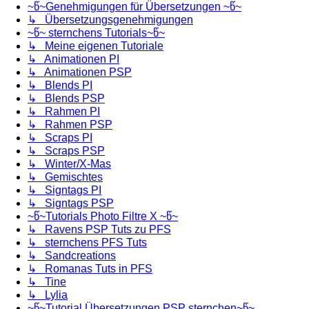
~წ~Genehmigungen für Übersetzungen ~წ~
↳ Übersetzungsgenehmigungen
~წ~ sternchens Tutorials~წ~
↳ Meine eigenen Tutoriale
↳ Animationen PI
↳ Animationen PSP
↳ Blends PI
↳ Blends PSP
↳ Rahmen PI
↳ Rahmen PSP
↳ Scraps PI
↳ Scraps PSP
↳ Winter/X-Mas
↳ Gemischtes
↳ Signtags PI
↳ Signtags PSP
~წ~Tutorials Photo Filtre X ~წ~
↳ Ravens PSP Tuts zu PFS
↳ sternchens PFS Tuts
↳ Sandcreations
↳ Romanas Tuts in PFS
↳ Tine
↳ Lylia
~წ~Tutorial Übersetzungen PSP sternchen~წ~