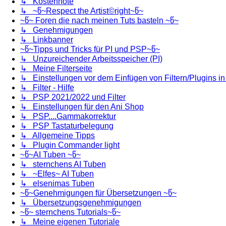
↳ Kostennote
↳ ~წ~Respect the Artist©right~წ~
~წ~ Foren die nach meinen Tuts basteln ~წ~
↳ Genehmigungen
↳ Linkbanner
~წ~Tipps und Tricks für PI und PSP~წ~
↳ Unzureichender Arbeitsspeicher (PI)
↳ Meine Filterseite
↳ Einstellungen vor dem Einfügen von Filtern/Plugins i
↳ Filter - Hilfe
↳ PSP 2021/2022 und Filter
↳ Einstellungen für den Ani Shop
↳ PSP....Gammakorrektur
↳ PSP Tastaturbelegung
↳ Allgemeine Tipps
↳ Plugin Commander light
~წ~AI Tuben ~წ~
↳ sternchens AI Tuben
↳ ~Elfes~ AI Tuben
↳ elsenimas Tuben
~წ~Genehmigungen für Übersetzungen ~წ~
↳ Übersetzungsgenehmigungen
~წ~ sternchens Tutorials~წ~
↳ Meine eigenen Tutoriale