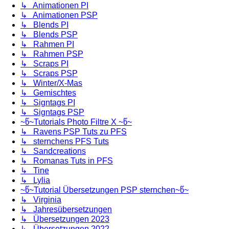
↳ Animationen PI
↳ Animationen PSP
↳ Blends PI
↳ Blends PSP
↳ Rahmen PI
↳ Rahmen PSP
↳ Scraps PI
↳ Scraps PSP
↳ Winter/X-Mas
↳ Gemischtes
↳ Signtags PI
↳ Signtags PSP
~წ~Tutorials Photo Filtre X ~წ~
↳ Ravens PSP Tuts zu PFS
↳ sternchens PFS Tuts
↳ Sandcreations
↳ Romanas Tuts in PFS
↳ Tine
↳ Lylia
~წ~Tutorial Übersetzungen PSP sternchen~წ~
↳ Virginia
↳ Jahresübersetzungen
↳ Übersetzungen 2023
↳ Übersetzungen 2022