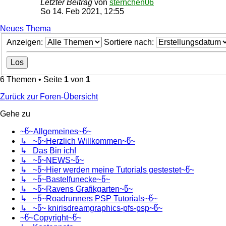
Letzter Beitrag
von
sternchen06
So 14. Feb 2021, 12:55
Neues Thema
Anzeigen:
Sortiere nach:
6 Themen • Seite
1
von
1
Zurück zur Foren-Übersicht
Gehe zu
~წ~Allgemeines~წ~
↳ ~წ~Herzlich Willkommen~წ~
↳ Das Bin ich!
↳ ~წ~NEWS~წ~
↳ ~წ~Hier werden meine Tutorials gestestet~წ~
↳ ~წ~Bastelfunecke~წ~
↳ ~წ~Ravens Grafikgarten~წ~
↳ ~წ~Roadrunners PSP Tutorials~წ~
↳ ~წ~ knirisdreamgraphics-pfs-psp~წ~
~წ~Copyright~წ~