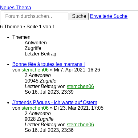
Neues Thema
Suche
Erweiterte Suche
6 Themen • Seite
1
von
1
Themen
Antworten
Zugriffe
Letzter Beitrag
Bonne fête à toutes les mamans !
von
sternchen06
»
Mi 7. Apr 2021, 16:26
2
Antworten
10945
Zugriffe
Letzter Beitrag
von
sternchen06
So 16. Jul 2023, 23:39
J'attends Pâques - Ich warte auf Ostern
von
sternchen06
»
Di 23. Mär 2021, 17:05
2
Antworten
9028
Zugriffe
Letzter Beitrag
von
sternchen06
So 16. Jul 2023, 23:36