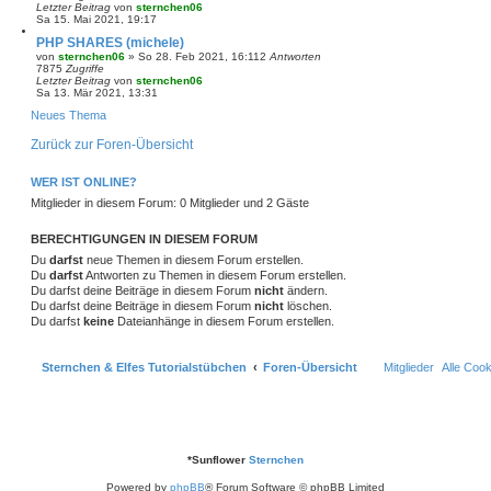
Letzter Beitrag
von
sternchen06
Sa 15. Mai 2021, 19:17
PHP SHARES (michele)
von
sternchen06
»
So 28. Feb 2021, 16:11
2
Antworten
7875
Zugriffe
Letzter Beitrag
von
sternchen06
Sa 13. Mär 2021, 13:31
Neues Thema
Zurück zur Foren-Übersicht
WER IST ONLINE?
Mitglieder in diesem Forum: 0 Mitglieder und 2 Gäste
BERECHTIGUNGEN IN DIESEM FORUM
Du
darfst
neue Themen in diesem Forum erstellen.
Du
darfst
Antworten zu Themen in diesem Forum erstellen.
Du darfst deine Beiträge in diesem Forum
nicht
ändern.
Du darfst deine Beiträge in diesem Forum
nicht
löschen.
Du darfst
keine
Dateianhänge in diesem Forum erstellen.
Sternchen & Elfes Tutorialstübchen
Foren-Übersicht
Mitglieder
Alle Coo
*
Sunflower
Sternchen
Powered by
phpBB
® Forum Software © phpBB Limited