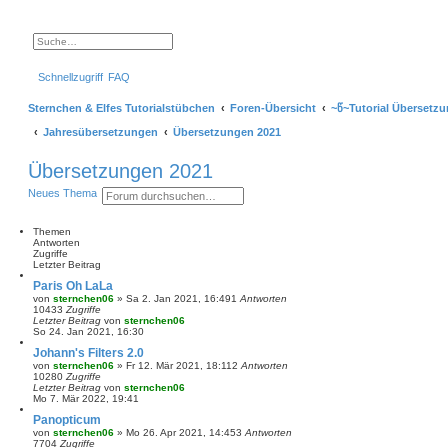
S
E
u
r
c
w
Schnellzugriff
FAQ
h
e
e
i
t
Sternchen & Elfes Tutorialstübchen
Foren-Übersicht
~წ~Tutorial Übersetz
e
r
Jahresübersetzungen
Übersetzungen 2021
t
e
S
Übersetzungen 2021
u
c
S
E
Neues Thema
h
u
r
e
c
w
h
e
Themen
e
i
Antworten
t
Zugriffe
e
Letzter Beitrag
r
Paris Oh LaLa
t
von
sternchen06
»
Sa 2. Jan 2021, 16:49
1
Antworten
e
10433
Zugriffe
S
Letzter Beitrag
von
sternchen06
u
So 24. Jan 2021, 16:30
c
h
Johann's Filters 2.0
e
von
sternchen06
»
Fr 12. Mär 2021, 18:11
2
Antworten
10280
Zugriffe
Letzter Beitrag
von
sternchen06
Mo 7. Mär 2022, 19:41
Panopticum
von
sternchen06
»
Mo 26. Apr 2021, 14:45
3
Antworten
7704
Zugriffe