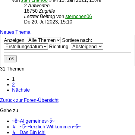
von
sternchen06
»
Mi 13. Jan 2021, 15:49
2
Antworten
18750
Zugriffe
Letzter Beitrag
von
sternchen06
Do 20. Jul 2023, 15:10
Neues Thema
Anzeigen:
Sortiere nach:
Richtung:
31 Themen
1
2
Nächste
Zurück zur Foren-Übersicht
Gehe zu
~წ~Allgemeines~წ~
↳ ~წ~Herzlich Willkommen~წ~
↳ Das Bin ich!