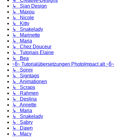
↳ Creative-Designs
↳ Sjan Design
↳ Maxou
↳ Nicole
↳ Kitty
↳ Snakelady
↳ Marinette
↳ Maria
↳ Chez Douceur
↳ Tutoriais Elaine
↳ Bea
~წ~ Tutorialübersetzungen PhotoImpact alt ~წ~
↳ Sonni
↳ Signtags
↳ Animationen
↳ Scraps
↳ Rahmen
↳ Deslina
↳ Annette
↳ Maria
↳ Snakelady
↳ Sabry
↳ Dawn
↳ Macy