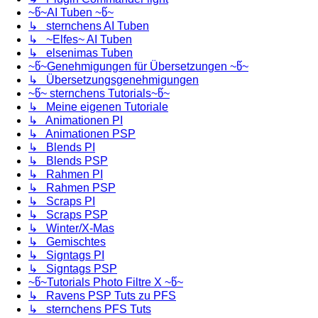
~წ~AI Tuben ~წ~
↳ sternchens AI Tuben
↳ ~Elfes~ AI Tuben
↳ elsenimas Tuben
~წ~Genehmigungen für Übersetzungen ~წ~
↳ Übersetzungsgenehmigungen
~წ~ sternchens Tutorials~წ~
↳ Meine eigenen Tutoriale
↳ Animationen PI
↳ Animationen PSP
↳ Blends PI
↳ Blends PSP
↳ Rahmen PI
↳ Rahmen PSP
↳ Scraps PI
↳ Scraps PSP
↳ Winter/X-Mas
↳ Gemischtes
↳ Signtags PI
↳ Signtags PSP
~წ~Tutorials Photo Filtre X ~წ~
↳ Ravens PSP Tuts zu PFS
↳ sternchens PFS Tuts