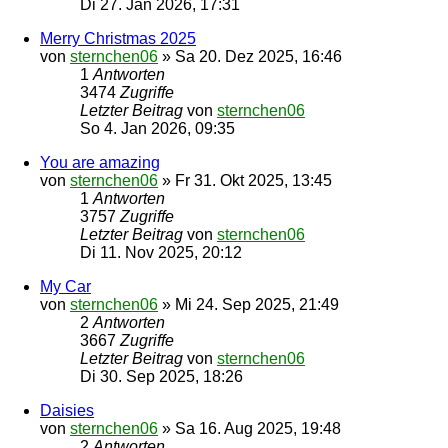
Di 27. Jan 2026, 17:31
Merry Christmas 2025
von
sternchen06
»
Sa 20. Dez 2025, 16:46
1
Antworten
3474
Zugriffe
Letzter Beitrag
von
sternchen06
So 4. Jan 2026, 09:35
You are amazing
von
sternchen06
»
Fr 31. Okt 2025, 13:45
1
Antworten
3757
Zugriffe
Letzter Beitrag
von
sternchen06
Di 11. Nov 2025, 20:12
My Car
von
sternchen06
»
Mi 24. Sep 2025, 21:49
2
Antworten
3667
Zugriffe
Letzter Beitrag
von
sternchen06
Di 30. Sep 2025, 18:26
Daisies
von
sternchen06
»
Sa 16. Aug 2025, 19:48
2
Antworten