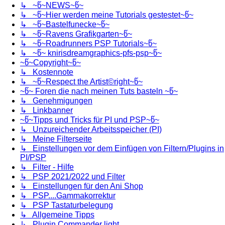
↳ ~წ~NEWS~წ~
↳ ~წ~Hier werden meine Tutorials gestestet~წ~
↳ ~წ~Bastelfunecke~წ~
↳ ~წ~Ravens Grafikgarten~წ~
↳ ~წ~Roadrunners PSP Tutorials~წ~
↳ ~წ~ knirisdreamgraphics-pfs-psp~წ~
~წ~Copyright~წ~
↳ Kostennote
↳ ~წ~Respect the Artist©right~წ~
~წ~ Foren die nach meinen Tuts basteln ~წ~
↳ Genehmigungen
↳ Linkbanner
~წ~Tipps und Tricks für PI und PSP~წ~
↳ Unzureichender Arbeitsspeicher (PI)
↳ Meine Filterseite
↳ Einstellungen vor dem Einfügen von Filtern/Plugins in
PI/PSP
↳ Filter - Hilfe
↳ PSP 2021/2022 und Filter
↳ Einstellungen für den Ani Shop
↳ PSP....Gammakorrektur
↳ PSP Tastaturbelegung
↳ Allgemeine Tipps
↳ Plugin Commander light