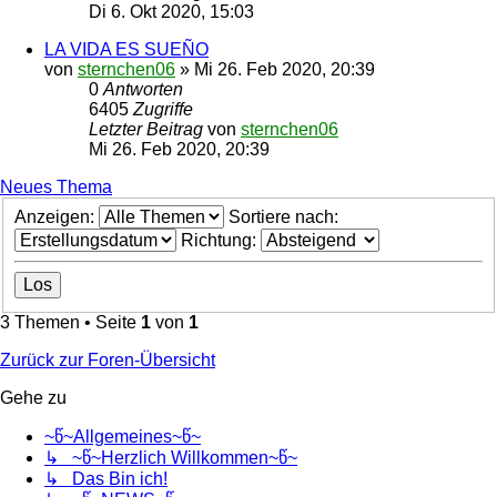
Di 6. Okt 2020, 15:03
LA VIDA ES SUEÑO
von
sternchen06
»
Mi 26. Feb 2020, 20:39
0
Antworten
6405
Zugriffe
Letzter Beitrag
von
sternchen06
Mi 26. Feb 2020, 20:39
Neues Thema
Anzeigen:
Sortiere nach:
Richtung:
3 Themen • Seite
1
von
1
Zurück zur Foren-Übersicht
Gehe zu
~წ~Allgemeines~წ~
↳ ~წ~Herzlich Willkommen~წ~
↳ Das Bin ich!