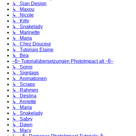
↳ Sjan Design
↳ Maxou
↳ Nicole
↳ Kitty
↳ Snakelady
↳ Marinette
↳ Maria
↳ Chez Douceur
↳ Tutoriais Elaine
↳ Bea
~წ~ Tutorialübersetzungen PhotoImpact alt ~წ~
↳ Sonni
↳ Signtags
↳ Animationen
↳ Scraps
↳ Rahmen
↳ Deslina
↳ Annette
↳ Maria
↳ Snakelady
↳ Sabry
↳ Dawn
↳ Macy