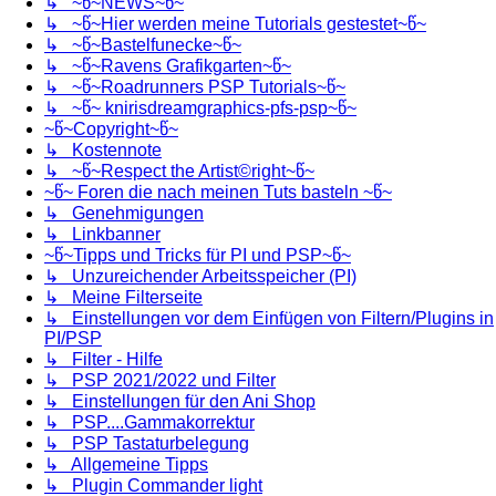
↳ ~წ~NEWS~წ~
↳ ~წ~Hier werden meine Tutorials gestestet~წ~
↳ ~წ~Bastelfunecke~წ~
↳ ~წ~Ravens Grafikgarten~წ~
↳ ~წ~Roadrunners PSP Tutorials~წ~
↳ ~წ~ knirisdreamgraphics-pfs-psp~წ~
~წ~Copyright~წ~
↳ Kostennote
↳ ~წ~Respect the Artist©right~წ~
~წ~ Foren die nach meinen Tuts basteln ~წ~
↳ Genehmigungen
↳ Linkbanner
~წ~Tipps und Tricks für PI und PSP~წ~
↳ Unzureichender Arbeitsspeicher (PI)
↳ Meine Filterseite
↳ Einstellungen vor dem Einfügen von Filtern/Plugins in
PI/PSP
↳ Filter - Hilfe
↳ PSP 2021/2022 und Filter
↳ Einstellungen für den Ani Shop
↳ PSP....Gammakorrektur
↳ PSP Tastaturbelegung
↳ Allgemeine Tipps
↳ Plugin Commander light