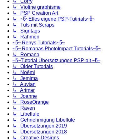
↳ Corry
↳ Violine graphisme
↳ PSP Creation Art
↳ ~წ~Elfes eigene PSP-Tutirials~წ~
↳ Tuts mit Scraps
↳ Signtags
↳ Rahmen
~წ~ Renys Tutorials~წ~
~წ~ Romanas PhotoImpact Tutorials~წ~
↳ Romana
~წ~Tutorial Übersetzungen PSP-alt ~წ~
↳ Older Tutorials
↳ Noémi
↳ Jemima
↳ Auvian
↳ Arimar
↳ Joanne
↳ RoseOrange
↳ Raven
↳ Libellule
↳ Gehnehmigung Libellule
↳ Übersetzungen 2019
↳ Übersetzungen 2018
↳ Creative-Designs