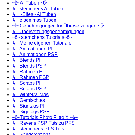
~წ~AI Tuben ~წ~
↳ sternchens AI Tuben
↳ ~Elfes~ AI Tuben
↳ elsenimas Tuben
~წ~Genehmigungen für Übersetzungen ~წ~
↳ Übersetzungsgenehmigungen
~წ~ sternchens Tutorials~წ~
↳ Meine eigenen Tutoriale
↳ Animationen PI
↳ Animationen PSP
↳ Blends PI
↳ Blends PSP
↳ Rahmen PI
↳ Rahmen PSP
↳ Scraps PI
↳ Scraps PSP
↳ Winter/X-Mas
↳ Gemischtes
↳ Signtags PI
↳ Signtags PSP
~წ~Tutorials Photo Filtre X ~წ~
↳ Ravens PSP Tuts zu PFS
↳ sternchens PFS Tuts
↳ Sandcreations