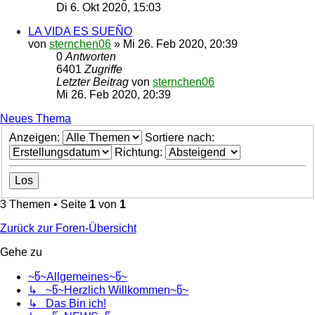
Di 6. Okt 2020, 15:03
LA VIDA ES SUEÑO
von
sternchen06
»
Mi 26. Feb 2020, 20:39
0
Antworten
6401
Zugriffe
Letzter Beitrag
von
sternchen06
Mi 26. Feb 2020, 20:39
Neues Thema
Anzeigen:
Sortiere nach:
Richtung:
3 Themen • Seite
1
von
1
Zurück zur Foren-Übersicht
Gehe zu
~წ~Allgemeines~წ~
↳ ~წ~Herzlich Willkommen~წ~
↳ Das Bin ich!