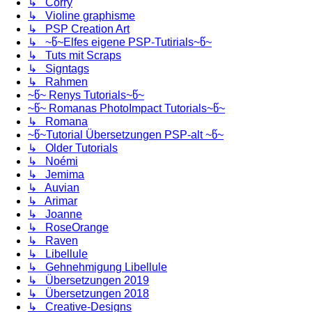
↳ Corry
↳ Violine graphisme
↳ PSP Creation Art
↳ ~წ~Elfes eigene PSP-Tutirials~წ~
↳ Tuts mit Scraps
↳ Signtags
↳ Rahmen
~წ~ Renys Tutorials~წ~
~წ~ Romanas PhotoImpact Tutorials~წ~
↳ Romana
~წ~Tutorial Übersetzungen PSP-alt ~წ~
↳ Older Tutorials
↳ Noémi
↳ Jemima
↳ Auvian
↳ Arimar
↳ Joanne
↳ RoseOrange
↳ Raven
↳ Libellule
↳ Gehnehmigung Libellule
↳ Übersetzungen 2019
↳ Übersetzungen 2018
↳ Creative-Designs