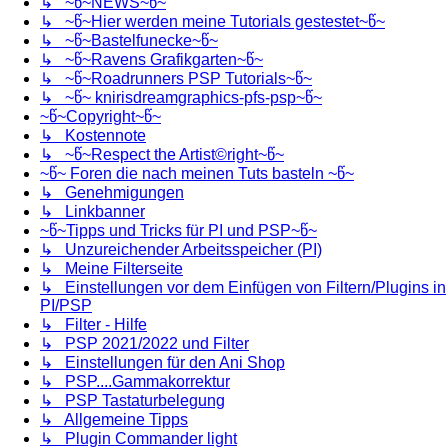
↳ ~წ~NEWS~წ~
↳ ~წ~Hier werden meine Tutorials gestestet~წ~
↳ ~წ~Bastelfunecke~წ~
↳ ~წ~Ravens Grafikgarten~წ~
↳ ~წ~Roadrunners PSP Tutorials~წ~
↳ ~წ~ knirisdreamgraphics-pfs-psp~წ~
~წ~Copyright~წ~
↳ Kostennote
↳ ~წ~Respect the Artist©right~წ~
~წ~ Foren die nach meinen Tuts basteln ~წ~
↳ Genehmigungen
↳ Linkbanner
~წ~Tipps und Tricks für PI und PSP~წ~
↳ Unzureichender Arbeitsspeicher (PI)
↳ Meine Filterseite
↳ Einstellungen vor dem Einfügen von Filtern/Plugins in
PI/PSP
↳ Filter - Hilfe
↳ PSP 2021/2022 und Filter
↳ Einstellungen für den Ani Shop
↳ PSP....Gammakorrektur
↳ PSP Tastaturbelegung
↳ Allgemeine Tipps
↳ Plugin Commander light