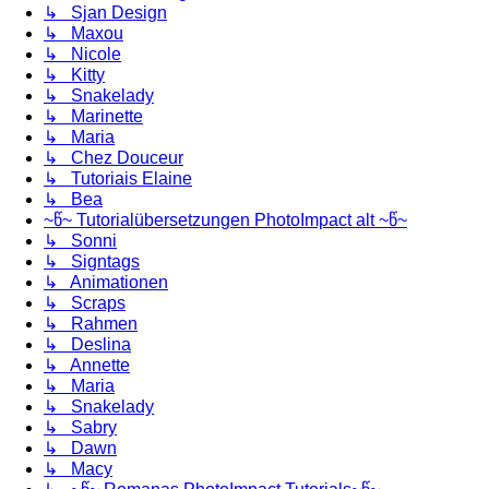
↳ Sjan Design
↳ Maxou
↳ Nicole
↳ Kitty
↳ Snakelady
↳ Marinette
↳ Maria
↳ Chez Douceur
↳ Tutoriais Elaine
↳ Bea
~წ~ Tutorialübersetzungen PhotoImpact alt ~წ~
↳ Sonni
↳ Signtags
↳ Animationen
↳ Scraps
↳ Rahmen
↳ Deslina
↳ Annette
↳ Maria
↳ Snakelady
↳ Sabry
↳ Dawn
↳ Macy