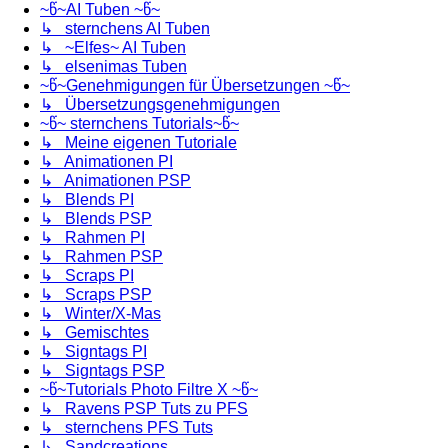
~წ~AI Tuben ~წ~
↳ sternchens AI Tuben
↳ ~Elfes~ AI Tuben
↳ elsenimas Tuben
~წ~Genehmigungen für Übersetzungen ~წ~
↳ Übersetzungsgenehmigungen
~წ~ sternchens Tutorials~წ~
↳ Meine eigenen Tutoriale
↳ Animationen PI
↳ Animationen PSP
↳ Blends PI
↳ Blends PSP
↳ Rahmen PI
↳ Rahmen PSP
↳ Scraps PI
↳ Scraps PSP
↳ Winter/X-Mas
↳ Gemischtes
↳ Signtags PI
↳ Signtags PSP
~წ~Tutorials Photo Filtre X ~წ~
↳ Ravens PSP Tuts zu PFS
↳ sternchens PFS Tuts
↳ Sandcreations