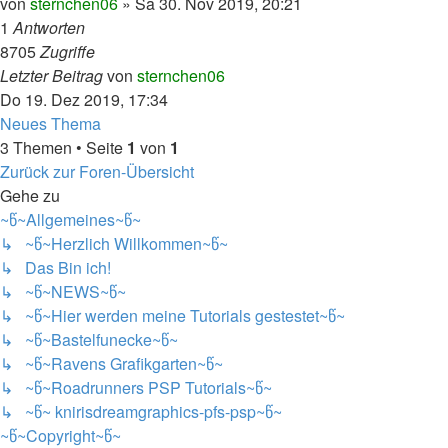
von
sternchen06
»
Sa 30. Nov 2019, 20:21
1
Antworten
8705
Zugriffe
Letzter Beitrag
von
sternchen06
Do 19. Dez 2019, 17:34
Neues Thema
3 Themen • Seite
1
von
1
Zurück zur Foren-Übersicht
Gehe zu
~წ~Allgemeines~წ~
↳ ~წ~Herzlich Willkommen~წ~
↳ Das Bin ich!
↳ ~წ~NEWS~წ~
↳ ~წ~Hier werden meine Tutorials gestestet~წ~
↳ ~წ~Bastelfunecke~წ~
↳ ~წ~Ravens Grafikgarten~წ~
↳ ~წ~Roadrunners PSP Tutorials~წ~
↳ ~წ~ knirisdreamgraphics-pfs-psp~წ~
~წ~Copyright~წ~