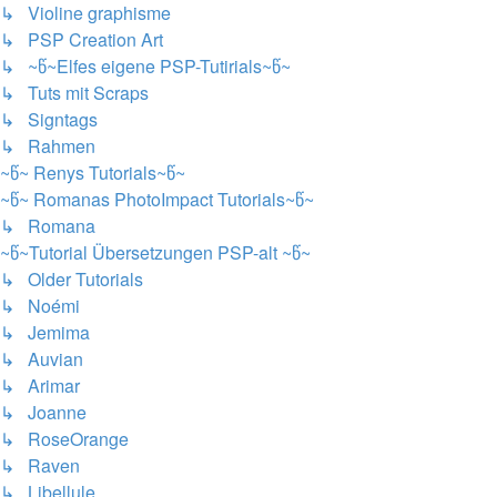
↳ Violine graphisme
↳ PSP Creation Art
↳ ~წ~Elfes eigene PSP-Tutirials~წ~
↳ Tuts mit Scraps
↳ Signtags
↳ Rahmen
~წ~ Renys Tutorials~წ~
~წ~ Romanas PhotoImpact Tutorials~წ~
↳ Romana
~წ~Tutorial Übersetzungen PSP-alt ~წ~
↳ Older Tutorials
↳ Noémi
↳ Jemima
↳ Auvian
↳ Arimar
↳ Joanne
↳ RoseOrange
↳ Raven
↳ Libellule