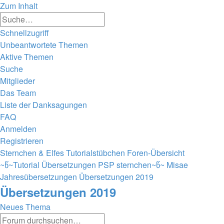
Zum Inhalt
Erweiterte
Suche
Suche
Schnellzugriff
Unbeantwortete Themen
Aktive Themen
Suche
Mitglieder
Das Team
Liste der Danksagungen
FAQ
Anmelden
Registrieren
Sternchen & Elfes Tutorialstübchen
Foren-Übersicht
~წ~Tutorial Übersetzungen PSP sternchen~წ~
Misae
Jahresübersetzungen
Übersetzungen 2019
Übersetzungen 2019
Neues Thema
Erweiterte