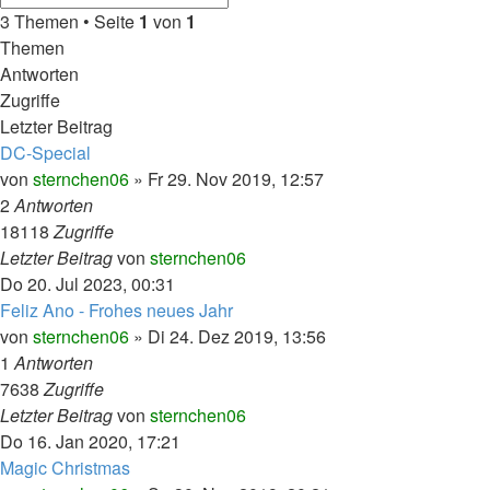
Suche
Suche
3 Themen • Seite
1
von
1
Themen
Antworten
Zugriffe
Letzter Beitrag
DC-Special
von
sternchen06
»
Fr 29. Nov 2019, 12:57
2
Antworten
18118
Zugriffe
Letzter Beitrag
von
sternchen06
Do 20. Jul 2023, 00:31
Feliz Ano - Frohes neues Jahr
von
sternchen06
»
Di 24. Dez 2019, 13:56
1
Antworten
7638
Zugriffe
Letzter Beitrag
von
sternchen06
Do 16. Jan 2020, 17:21
Magic Christmas