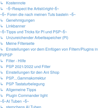
↳ Kostennote
↳ ~წ~Respect the Artist©right~წ~
~წ~ Foren die nach meinen Tuts basteln ~წ~
↳ Genehmigungen
↳ Linkbanner
~წ~Tipps und Tricks für PI und PSP~წ~
↳ Unzureichender Arbeitsspeicher (PI)
↳ Meine Filterseite
↳ Einstellungen vor dem Einfügen von Filtern/Plugins in
PI/PSP
↳ Filter - Hilfe
↳ PSP 2021/2022 und Filter
↳ Einstellungen für den Ani Shop
↳ PSP....Gammakorrektur
↳ PSP Tastaturbelegung
↳ Allgemeine Tipps
↳ Plugin Commander light
~წ~AI Tuben ~წ~
↳ sternchens AI Tuben