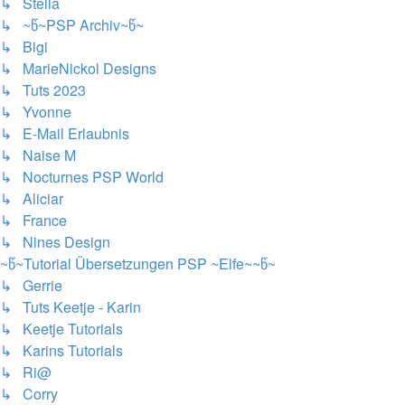
↳ Stella
↳ ~წ~PSP Archiv~წ~
↳ Bigi
↳ MarieNickol Designs
↳ Tuts 2023
↳ Yvonne
↳ E-Mail Erlaubnis
↳ Naise M
↳ Nocturnes PSP World
↳ Aliciar
↳ France
↳ Nines Design
~წ~Tutorial Übersetzungen PSP ~Elfe~~წ~
↳ Gerrie
↳ Tuts Keetje - Karin
↳ Keetje Tutorials
↳ Karins Tutorials
↳ Ri@
↳ Corry