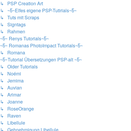
↳ PSP Creation Art
↳ ~წ~Elfes eigene PSP-Tutirials~წ~
↳ Tuts mit Scraps
↳ Signtags
↳ Rahmen
~წ~ Renys Tutorials~წ~
~წ~ Romanas PhotoImpact Tutorials~წ~
↳ Romana
~წ~Tutorial Übersetzungen PSP-alt ~წ~
↳ Older Tutorials
↳ Noémi
↳ Jemima
↳ Auvian
↳ Arimar
↳ Joanne
↳ RoseOrange
↳ Raven
↳ Libellule
↳ Gehnehmigung Libellule