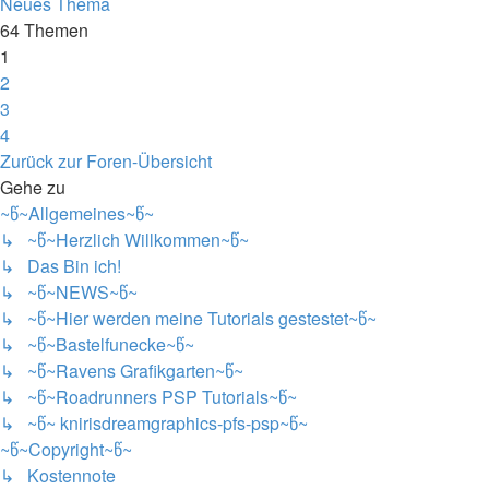
Neues Thema
64 Themen
1
2
3
4
Nächste
Zurück zur Foren-Übersicht
Gehe zu
~წ~Allgemeines~წ~
↳ ~წ~Herzlich Willkommen~წ~
↳ Das Bin ich!
↳ ~წ~NEWS~წ~
↳ ~წ~Hier werden meine Tutorials gestestet~წ~
↳ ~წ~Bastelfunecke~წ~
↳ ~წ~Ravens Grafikgarten~წ~
↳ ~წ~Roadrunners PSP Tutorials~წ~
↳ ~წ~ knirisdreamgraphics-pfs-psp~წ~
~წ~Copyright~წ~
↳ Kostennote