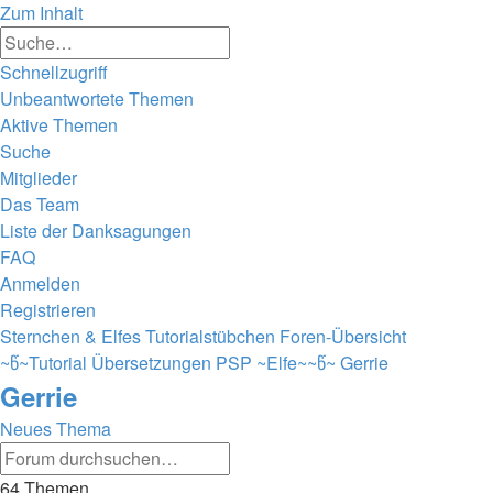
Zum Inhalt
Erweiterte
Suche
Suche
Schnellzugriff
Unbeantwortete Themen
Aktive Themen
Suche
Mitglieder
Das Team
Liste der Danksagungen
FAQ
Anmelden
Registrieren
Sternchen & Elfes Tutorialstübchen
Foren-Übersicht
~წ~Tutorial Übersetzungen PSP ~Elfe~~წ~
Gerrie
Gerrie
Neues Thema
Erweiterte
Suche
Suche
64 Themen