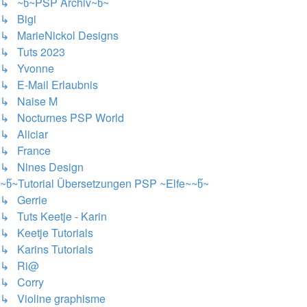
↳ ~წ~PSP Archiv~წ~
↳ Bigi
↳ MarieNickol Designs
↳ Tuts 2023
↳ Yvonne
↳ E-Mail Erlaubnis
↳ Naise M
↳ Nocturnes PSP World
↳ Aliciar
↳ France
↳ Nines Design
~წ~Tutorial Übersetzungen PSP ~Elfe~~წ~
↳ Gerrie
↳ Tuts Keetje - Karin
↳ Keetje Tutorials
↳ Karins Tutorials
↳ Ri@
↳ Corry
↳ Violine graphisme