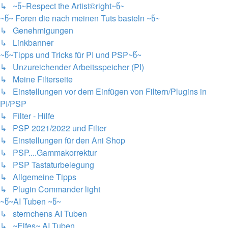
↳ ~წ~Respect the Artist©right~წ~
~წ~ Foren die nach meinen Tuts basteln ~წ~
↳ Genehmigungen
↳ Linkbanner
~წ~Tipps und Tricks für PI und PSP~წ~
↳ Unzureichender Arbeitsspeicher (PI)
↳ Meine Filterseite
↳ Einstellungen vor dem Einfügen von Filtern/Plugins in
PI/PSP
↳ Filter - Hilfe
↳ PSP 2021/2022 und Filter
↳ Einstellungen für den Ani Shop
↳ PSP....Gammakorrektur
↳ PSP Tastaturbelegung
↳ Allgemeine Tipps
↳ Plugin Commander light
~წ~AI Tuben ~წ~
↳ sternchens AI Tuben
↳ ~Elfes~ AI Tuben