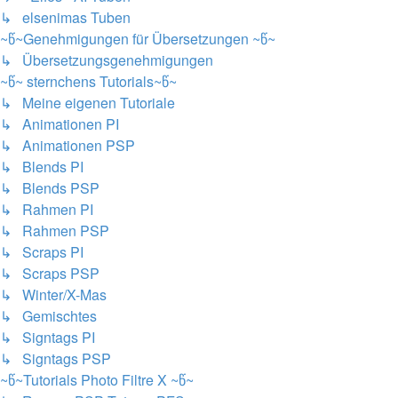
↳ elsenimas Tuben
~წ~Genehmigungen für Übersetzungen ~წ~
↳ Übersetzungsgenehmigungen
~წ~ sternchens Tutorials~წ~
↳ Meine eigenen Tutoriale
↳ Animationen PI
↳ Animationen PSP
↳ Blends PI
↳ Blends PSP
↳ Rahmen PI
↳ Rahmen PSP
↳ Scraps PI
↳ Scraps PSP
↳ Winter/X-Mas
↳ Gemischtes
↳ Signtags PI
↳ Signtags PSP
~წ~Tutorials Photo Filtre X ~წ~