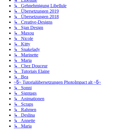
↳ Libellule
↳ Gehnehmigung Libellule
↳ Übersetzungen 2019
↳ Übersetzungen 2018
↳ Creative-Designs
↳ Sjan Design
↳ Maxou
↳ Nicole
↳ Kitty
↳ Snakelady
↳ Marinette
↳ Maria
↳ Chez Douceur
↳ Tutoriais Elaine
↳ Bea
~წ~ Tutorialübersetzungen PhotoImpact alt ~წ~
↳ Sonni
↳ Signtags
↳ Animationen
↳ Scraps
↳ Rahmen
↳ Deslina
↳ Annette
↳ Maria