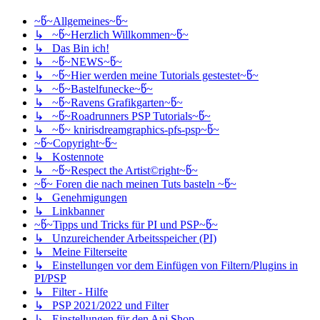
~წ~Allgemeines~წ~
↳ ~წ~Herzlich Willkommen~წ~
↳ Das Bin ich!
↳ ~წ~NEWS~წ~
↳ ~წ~Hier werden meine Tutorials gestestet~წ~
↳ ~წ~Bastelfunecke~წ~
↳ ~წ~Ravens Grafikgarten~წ~
↳ ~წ~Roadrunners PSP Tutorials~წ~
↳ ~წ~ knirisdreamgraphics-pfs-psp~წ~
~წ~Copyright~წ~
↳ Kostennote
↳ ~წ~Respect the Artist©right~წ~
~წ~ Foren die nach meinen Tuts basteln ~წ~
↳ Genehmigungen
↳ Linkbanner
~წ~Tipps und Tricks für PI und PSP~წ~
↳ Unzureichender Arbeitsspeicher (PI)
↳ Meine Filterseite
↳ Einstellungen vor dem Einfügen von Filtern/Plugins in
PI/PSP
↳ Filter - Hilfe
↳ PSP 2021/2022 und Filter
↳ Einstellungen für den Ani Shop