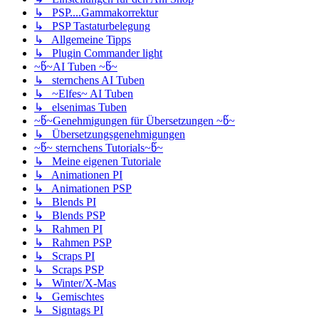
↳ PSP....Gammakorrektur
↳ PSP Tastaturbelegung
↳ Allgemeine Tipps
↳ Plugin Commander light
~წ~AI Tuben ~წ~
↳ sternchens AI Tuben
↳ ~Elfes~ AI Tuben
↳ elsenimas Tuben
~წ~Genehmigungen für Übersetzungen ~წ~
↳ Übersetzungsgenehmigungen
~წ~ sternchens Tutorials~წ~
↳ Meine eigenen Tutoriale
↳ Animationen PI
↳ Animationen PSP
↳ Blends PI
↳ Blends PSP
↳ Rahmen PI
↳ Rahmen PSP
↳ Scraps PI
↳ Scraps PSP
↳ Winter/X-Mas
↳ Gemischtes
↳ Signtags PI