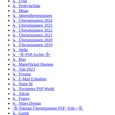
↳ Lylia
↳ PrettyJu/Julie
↳ Misae
↳ Jahresübersetzungen
↳ Übersetzungen 2024
↳ Übersetzungen 2023
↳ Übersetzungen 2022
↳ Übersetzungen 2021
↳ Übersetzungen 2020
↳ Übersetzungen 2019
↳ Stella
↳ ~წ~PSP Archiv~წ~
↳ Bigi
↳ MarieNickol Designs
↳ Tuts 2023
↳ Yvonne
↳ E-Mail Erlaubnis
↳ Naise M
↳ Nocturnes PSP World
↳ Aliciar
↳ France
↳ Nines Design
~წ~Tutorial Übersetzungen PSP ~Elfe~~წ~
↳ Gerrie