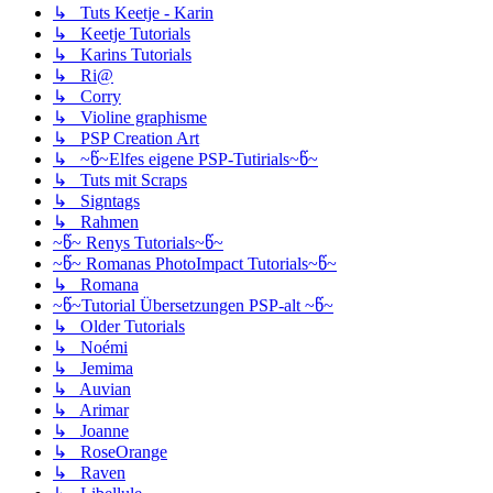
↳ Tuts Keetje - Karin
↳ Keetje Tutorials
↳ Karins Tutorials
↳ Ri@
↳ Corry
↳ Violine graphisme
↳ PSP Creation Art
↳ ~წ~Elfes eigene PSP-Tutirials~წ~
↳ Tuts mit Scraps
↳ Signtags
↳ Rahmen
~წ~ Renys Tutorials~წ~
~წ~ Romanas PhotoImpact Tutorials~წ~
↳ Romana
~წ~Tutorial Übersetzungen PSP-alt ~წ~
↳ Older Tutorials
↳ Noémi
↳ Jemima
↳ Auvian
↳ Arimar
↳ Joanne
↳ RoseOrange
↳ Raven