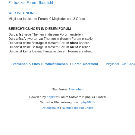
Zurück zur Foren-Übersicht
g
i
o
i
t
f
n
t
r
r
f
e
e
WER IST ONLINE?
a
g
Mitglieder in diesem Forum: 0 Mitglieder und 2 Gäste
t
f
n
e
e
BERECHTIGUNGEN IN DIESEM FORUM
Du
darfst
neue Themen in diesem Forum erstellen.
n
Du
darfst
Antworten zu Themen in diesem Forum erstellen.
Du darfst deine Beiträge in diesem Forum
nicht
ändern.
Du darfst deine Beiträge in diesem Forum
nicht
löschen.
Du darfst
keine
Dateianhänge in diesem Forum erstellen.
Sternchen & Elfes Tutorialstübchen
Foren-Übersicht
Mitglieder
Alle Coo
*
Sunflower
Sternchen
Powered by
phpBB
® Forum Software © phpBB Limited
Deutsche Übersetzung durch
phpBB.de
Datenschutz
|
Nutzungsbedingungen