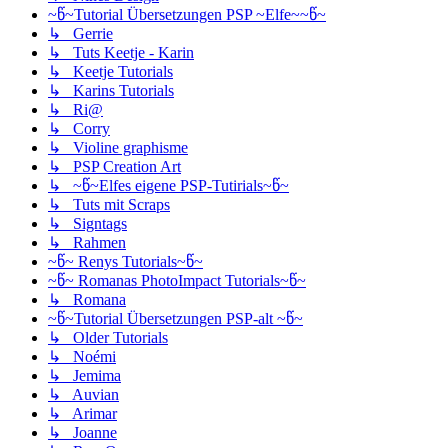
~წ~Tutorial Übersetzungen PSP ~Elfe~~წ~
↳ Gerrie
↳ Tuts Keetje - Karin
↳ Keetje Tutorials
↳ Karins Tutorials
↳ Ri@
↳ Corry
↳ Violine graphisme
↳ PSP Creation Art
↳ ~წ~Elfes eigene PSP-Tutirials~წ~
↳ Tuts mit Scraps
↳ Signtags
↳ Rahmen
~წ~ Renys Tutorials~წ~
~წ~ Romanas PhotoImpact Tutorials~წ~
↳ Romana
~წ~Tutorial Übersetzungen PSP-alt ~წ~
↳ Older Tutorials
↳ Noémi
↳ Jemima
↳ Auvian
↳ Arimar
↳ Joanne