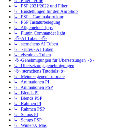
↳ Filter - Hilfe
↳ PSP 2021/2022 und Filter
↳ Einstellungen für den Ani Shop
↳ PSP....Gammakorrektur
↳ PSP Tastaturbelegung
↳ Allgemeine Tipps
↳ Plugin Commander light
~წ~AI Tuben ~წ~
↳ sternchens AI Tuben
↳ ~Elfes~ AI Tuben
↳ elsenimas Tuben
~წ~Genehmigungen für Übersetzungen ~წ~
↳ Übersetzungsgenehmigungen
~წ~ sternchens Tutorials~წ~
↳ Meine eigenen Tutoriale
↳ Animationen PI
↳ Animationen PSP
↳ Blends PI
↳ Blends PSP
↳ Rahmen PI
↳ Rahmen PSP
↳ Scraps PI
↳ Scraps PSP
↳ Winter/X-Mas