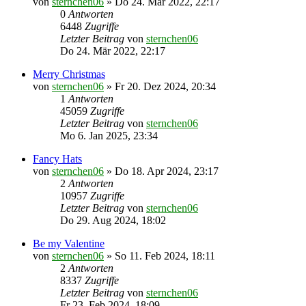
von
sternchen06
»
Do 24. Mär 2022, 22:17
0
Antworten
6448
Zugriffe
Letzter Beitrag
von
sternchen06
Do 24. Mär 2022, 22:17
Merry Christmas
von
sternchen06
»
Fr 20. Dez 2024, 20:34
1
Antworten
45059
Zugriffe
Letzter Beitrag
von
sternchen06
Mo 6. Jan 2025, 23:34
Fancy Hats
von
sternchen06
»
Do 18. Apr 2024, 23:17
2
Antworten
10957
Zugriffe
Letzter Beitrag
von
sternchen06
Do 29. Aug 2024, 18:02
Be my Valentine
von
sternchen06
»
So 11. Feb 2024, 18:11
2
Antworten
8337
Zugriffe
Letzter Beitrag
von
sternchen06
Fr 23. Feb 2024, 18:09