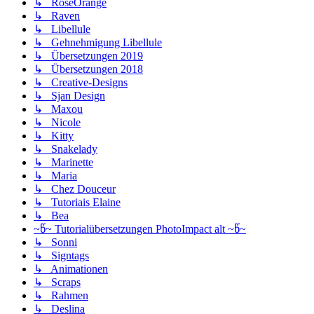
↳ RoseOrange
↳ Raven
↳ Libellule
↳ Gehnehmigung Libellule
↳ Übersetzungen 2019
↳ Übersetzungen 2018
↳ Creative-Designs
↳ Sjan Design
↳ Maxou
↳ Nicole
↳ Kitty
↳ Snakelady
↳ Marinette
↳ Maria
↳ Chez Douceur
↳ Tutoriais Elaine
↳ Bea
~წ~ Tutorialübersetzungen PhotoImpact alt ~წ~
↳ Sonni
↳ Signtags
↳ Animationen
↳ Scraps
↳ Rahmen
↳ Deslina