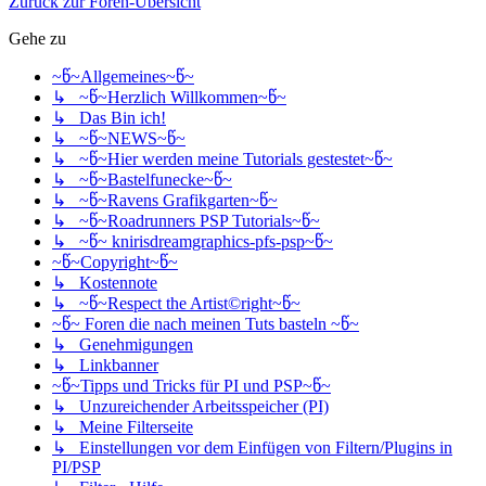
Zurück zur Foren-Übersicht
Gehe zu
~წ~Allgemeines~წ~
↳ ~წ~Herzlich Willkommen~წ~
↳ Das Bin ich!
↳ ~წ~NEWS~წ~
↳ ~წ~Hier werden meine Tutorials gestestet~წ~
↳ ~წ~Bastelfunecke~წ~
↳ ~წ~Ravens Grafikgarten~წ~
↳ ~წ~Roadrunners PSP Tutorials~წ~
↳ ~წ~ knirisdreamgraphics-pfs-psp~წ~
~წ~Copyright~წ~
↳ Kostennote
↳ ~წ~Respect the Artist©right~წ~
~წ~ Foren die nach meinen Tuts basteln ~წ~
↳ Genehmigungen
↳ Linkbanner
~წ~Tipps und Tricks für PI und PSP~წ~
↳ Unzureichender Arbeitsspeicher (PI)
↳ Meine Filterseite
↳ Einstellungen vor dem Einfügen von Filtern/Plugins in
PI/PSP