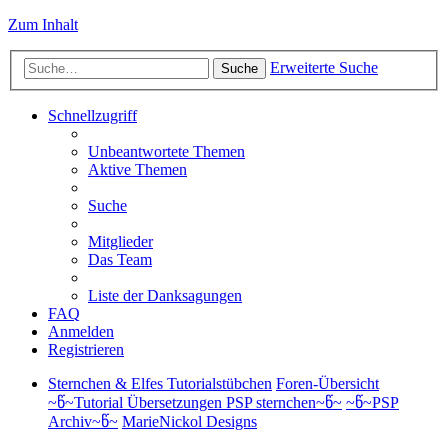
Zum Inhalt
Erweiterte Suche
Suche
Schnellzugriff
Unbeantwortete Themen
Aktive Themen
Suche
Mitglieder
Das Team
Liste der Danksagungen
FAQ
Anmelden
Registrieren
Sternchen & Elfes Tutorialstübchen
Foren-Übersicht
~წ~Tutorial Übersetzungen PSP sternchen~წ~
~წ~PSP
Archiv~წ~
MarieNickol Designs