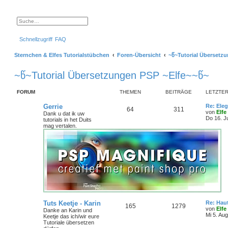
S
E
u
r
c
w
Schnellzugriff
FAQ
h
e
e
i
t
Sternchen & Elfes Tutorialstübchen
Foren-Übersicht
~წ~Tutorial Übersetz
e
r
t
~წ~Tutorial Übersetzungen PSP ~Elfe~~წ~
e
S
u
FORUM
THEMEN
BEITRÄGE
LETZTER
c
h
e
L
Gerrie
Re: Ele
T
B
64
311
e
von
Elfe
Dank u dat ik uw
t
Do 16. J
tutorials in het Duits
h
e
z
mag vertalen.
t
e
i
e
r
m
t
B
e
i
e
r
t
r
n
ä
a
g
g
e
L
Tuts Keetje - Karin
Re: Hau
T
B
165
1279
e
von
Elfe
Danke an Karin und
t
Mi 5. Au
Keetje das ich/wir eure
h
e
z
Tutoriale übersetzen
t