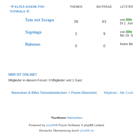
~Წ~ELFES EIGENE PSP-
THEMEN
BEITRÄGE
LETZTER
TUTIRIALS~Წ~
L
Tuts mit Scraps
von
Elfe
T
B
39
63
e
Di 1. Ju
t
h
e
z
L
Signtags
von
Elfe
T
B
2
9
t
e
Mo 19. S
e
i
e
t
r
h
e
z
Rahmen
Keine Be
m
t
B
T
B
0
0
t
e
e
i
e
i
e
r
r
h
e
t
m
t
B
r
n
ä
e
e
i
a
i
e
r
g
t
g
m
t
r
n
ä
a
WER IST ONLINE?
e
e
r
g
g
Mitglieder in diesem Forum: 0 Mitglieder und 1 Gast
n
ä
e
g
Sternchen & Elfes Tutorialstübchen
Foren-Übersicht
Mitglieder
Alle Coo
e
*
Sunflower
Sternchen
Powered by
phpBB
® Forum Software © phpBB Limited
Deutsche Übersetzung durch
phpBB.de