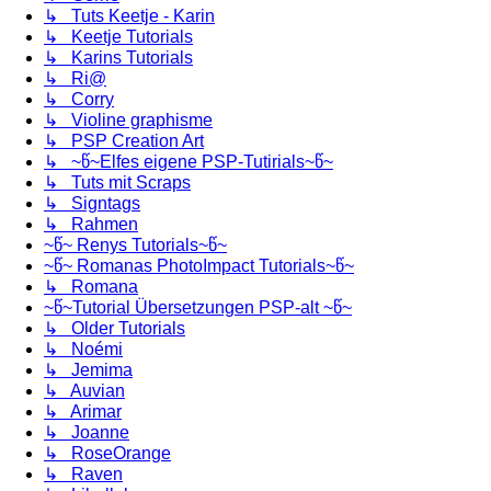
↳ Tuts Keetje - Karin
↳ Keetje Tutorials
↳ Karins Tutorials
↳ Ri@
↳ Corry
↳ Violine graphisme
↳ PSP Creation Art
↳ ~წ~Elfes eigene PSP-Tutirials~წ~
↳ Tuts mit Scraps
↳ Signtags
↳ Rahmen
~წ~ Renys Tutorials~წ~
~წ~ Romanas PhotoImpact Tutorials~წ~
↳ Romana
~წ~Tutorial Übersetzungen PSP-alt ~წ~
↳ Older Tutorials
↳ Noémi
↳ Jemima
↳ Auvian
↳ Arimar
↳ Joanne
↳ RoseOrange
↳ Raven