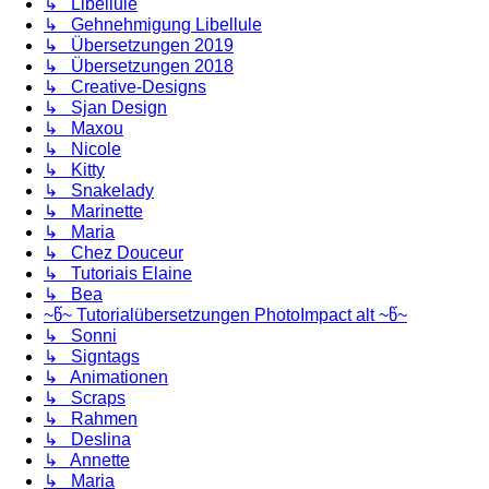
↳ Libellule
↳ Gehnehmigung Libellule
↳ Übersetzungen 2019
↳ Übersetzungen 2018
↳ Creative-Designs
↳ Sjan Design
↳ Maxou
↳ Nicole
↳ Kitty
↳ Snakelady
↳ Marinette
↳ Maria
↳ Chez Douceur
↳ Tutoriais Elaine
↳ Bea
~წ~ Tutorialübersetzungen PhotoImpact alt ~წ~
↳ Sonni
↳ Signtags
↳ Animationen
↳ Scraps
↳ Rahmen
↳ Deslina
↳ Annette
↳ Maria