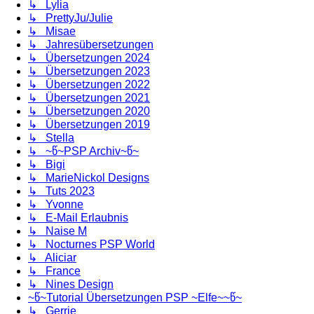
↳ Lylia
↳ PrettyJu/Julie
↳ Misae
↳ Jahresübersetzungen
↳ Übersetzungen 2024
↳ Übersetzungen 2023
↳ Übersetzungen 2022
↳ Übersetzungen 2021
↳ Übersetzungen 2020
↳ Übersetzungen 2019
↳ Stella
↳ ~წ~PSP Archiv~წ~
↳ Bigi
↳ MarieNickol Designs
↳ Tuts 2023
↳ Yvonne
↳ E-Mail Erlaubnis
↳ Naise M
↳ Nocturnes PSP World
↳ Aliciar
↳ France
↳ Nines Design
~წ~Tutorial Übersetzungen PSP ~Elfe~~წ~
↳ Gerrie