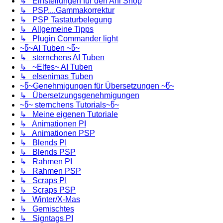
↳ Einstellungen für den Ani Shop
↳ PSP....Gammakorrektur
↳ PSP Tastaturbelegung
↳ Allgemeine Tipps
↳ Plugin Commander light
~წ~AI Tuben ~წ~
↳ sternchens AI Tuben
↳ ~Elfes~ AI Tuben
↳ elsenimas Tuben
~წ~Genehmigungen für Übersetzungen ~წ~
↳ Übersetzungsgenehmigungen
~წ~ sternchens Tutorials~წ~
↳ Meine eigenen Tutoriale
↳ Animationen PI
↳ Animationen PSP
↳ Blends PI
↳ Blends PSP
↳ Rahmen PI
↳ Rahmen PSP
↳ Scraps PI
↳ Scraps PSP
↳ Winter/X-Mas
↳ Gemischtes
↳ Signtags PI