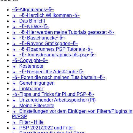
~წ~Allgemeines~წ~
↳ ~წ~Herzlich Willkommen~წ~
↳ Das Bin ich!
↳ ~წ~NEWS~წ~
↳ ~წ~Hier werden meine Tutorials gestestet~წ~
↳ ~წ~Bastelfunecke~წ~
↳ ~წ~Ravens Grafikgarten~წ~
↳ ~წ~Roadrunners PSP Tutorials~წ~
↳ ~წ~ knirisdreamgraphics-pfs-psp~წ~
~წ~Copyright~წ~
↳ Kostennote
↳ ~წ~Respect the Artist©right~წ~
~წ~ Foren die nach meinen Tuts basteln ~წ~
↳ Genehmigungen
↳ Linkbanner
~წ~Tipps und Tricks für PI und PSP~წ~
↳ Unzureichender Arbeitsspeicher (PI)
↳ Meine Filterseite
↳ Einstellungen vor dem Einfügen von Filtern/Plugins in
PI/PSP
↳ Filter - Hilfe
↳ PSP 2021/2022 und Filter