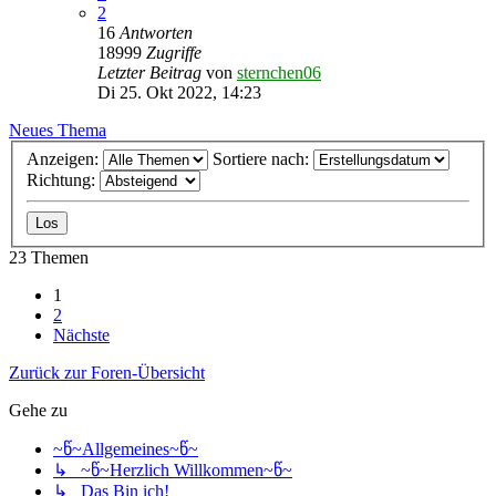
2
16
Antworten
18999
Zugriffe
Letzter Beitrag
von
sternchen06
Di 25. Okt 2022, 14:23
Neues Thema
Anzeigen:
Sortiere nach:
Richtung:
23 Themen
1
2
Nächste
Zurück zur Foren-Übersicht
Gehe zu
~წ~Allgemeines~წ~
↳ ~წ~Herzlich Willkommen~წ~
↳ Das Bin ich!