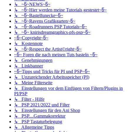
↳ ~წ~NEWS~წ~
↳ ~წ~Hier werden meine Tutorials gestestet~წ~
↳ ~წ~Bastelfunecke~წ~
↳ ~წ~Ravens Grafikgarten~წ~
↳ ~წ~Roadrunners PSP Tutorials~წ~
↳ ~წ~ knirisdreamgraphics-pfs-psp~წ~
~წ~Copyright~წ~
↳ Kostennote
↳ ~წ~Respect the Artist©right~წ~
~წ~ Foren die nach meinen Tuts basteln ~წ~
↳ Genehmigungen
↳ Linkbanner
~წ~Tipps und Tricks für PI und PSP~წ~
↳ Unzureichender Arbeitsspeicher (PI)
↳ Meine Filterseite
↳ Einstellungen vor dem Einfügen von Filtern/Plugins in
PI/PSP
↳ Filter - Hilfe
↳ PSP 2021/2022 und Filter
↳ Einstellungen für den Ani Shop
↳ PSP....Gammakorrektur
↳ PSP Tastaturbelegung
↳ Allgemeine Tipps