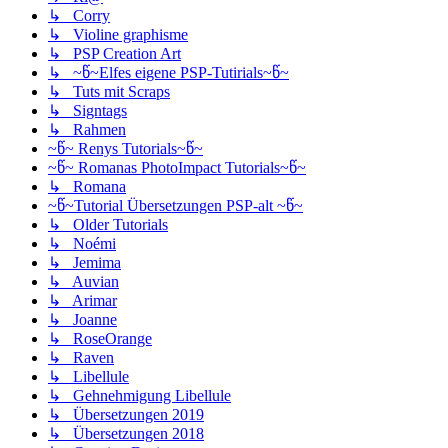
↳ Corry
↳ Violine graphisme
↳ PSP Creation Art
↳ ~წ~Elfes eigene PSP-Tutirials~წ~
↳ Tuts mit Scraps
↳ Signtags
↳ Rahmen
~წ~ Renys Tutorials~წ~
~წ~ Romanas PhotoImpact Tutorials~წ~
↳ Romana
~წ~Tutorial Übersetzungen PSP-alt ~წ~
↳ Older Tutorials
↳ Noémi
↳ Jemima
↳ Auvian
↳ Arimar
↳ Joanne
↳ RoseOrange
↳ Raven
↳ Libellule
↳ Gehnehmigung Libellule
↳ Übersetzungen 2019
↳ Übersetzungen 2018