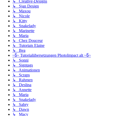
↳ Creative-Designs
↳ Sjan Design
↳ Maxou
↳ Nicole
↳ Kitty
↳ Snakelady
↳ Marinette
↳ Maria
↳ Chez Douceur
↳ Tutoriais Elaine
↳ Bea
~წ~ Tutorialübersetzungen PhotoImpact alt ~წ~
↳ Sonni
↳ Signtags
↳ Animationen
↳ Scraps
↳ Rahmen
↳ Deslina
↳ Annette
↳ Maria
↳ Snakelady
↳ Sabry
↳ Dawn
↳ Macy