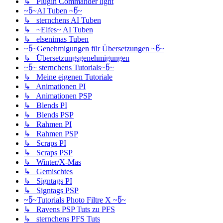
↳ Plugin Commander light
~წ~AI Tuben ~წ~
↳ sternchens AI Tuben
↳ ~Elfes~ AI Tuben
↳ elsenimas Tuben
~წ~Genehmigungen für Übersetzungen ~წ~
↳ Übersetzungsgenehmigungen
~წ~ sternchens Tutorials~წ~
↳ Meine eigenen Tutoriale
↳ Animationen PI
↳ Animationen PSP
↳ Blends PI
↳ Blends PSP
↳ Rahmen PI
↳ Rahmen PSP
↳ Scraps PI
↳ Scraps PSP
↳ Winter/X-Mas
↳ Gemischtes
↳ Signtags PI
↳ Signtags PSP
~წ~Tutorials Photo Filtre X ~წ~
↳ Ravens PSP Tuts zu PFS
↳ sternchens PFS Tuts