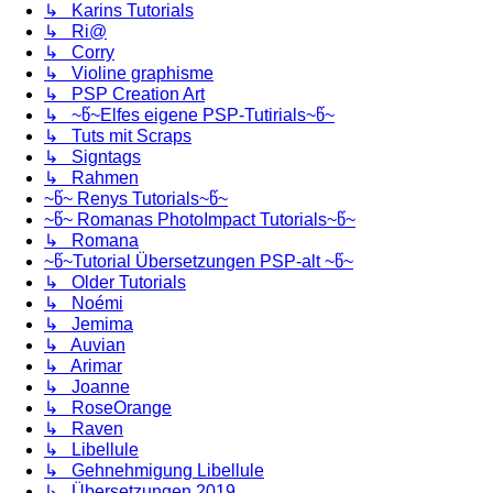
↳ Karins Tutorials
↳ Ri@
↳ Corry
↳ Violine graphisme
↳ PSP Creation Art
↳ ~წ~Elfes eigene PSP-Tutirials~წ~
↳ Tuts mit Scraps
↳ Signtags
↳ Rahmen
~წ~ Renys Tutorials~წ~
~წ~ Romanas PhotoImpact Tutorials~წ~
↳ Romana
~წ~Tutorial Übersetzungen PSP-alt ~წ~
↳ Older Tutorials
↳ Noémi
↳ Jemima
↳ Auvian
↳ Arimar
↳ Joanne
↳ RoseOrange
↳ Raven
↳ Libellule
↳ Gehnehmigung Libellule
↳ Übersetzungen 2019