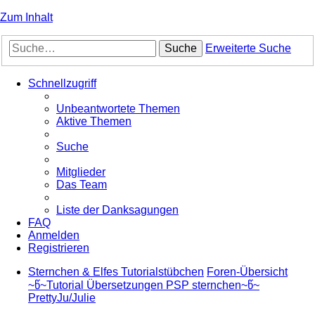
Zum Inhalt
Suche
Erweiterte Suche
Schnellzugriff
Unbeantwortete Themen
Aktive Themen
Suche
Mitglieder
Das Team
Liste der Danksagungen
FAQ
Anmelden
Registrieren
Sternchen & Elfes Tutorialstübchen
Foren-Übersicht
~წ~Tutorial Übersetzungen PSP sternchen~წ~
PrettyJu/Julie