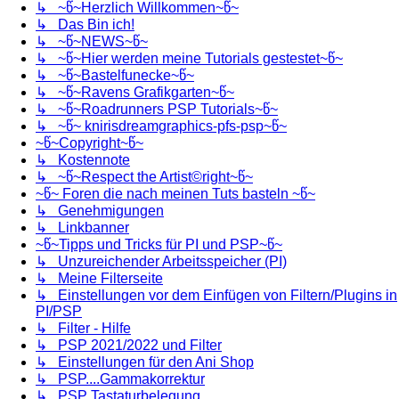
↳ ~წ~Herzlich Willkommen~წ~
↳ Das Bin ich!
↳ ~წ~NEWS~წ~
↳ ~წ~Hier werden meine Tutorials gestestet~წ~
↳ ~წ~Bastelfunecke~წ~
↳ ~წ~Ravens Grafikgarten~წ~
↳ ~წ~Roadrunners PSP Tutorials~წ~
↳ ~წ~ knirisdreamgraphics-pfs-psp~წ~
~წ~Copyright~წ~
↳ Kostennote
↳ ~წ~Respect the Artist©right~წ~
~წ~ Foren die nach meinen Tuts basteln ~წ~
↳ Genehmigungen
↳ Linkbanner
~წ~Tipps und Tricks für PI und PSP~წ~
↳ Unzureichender Arbeitsspeicher (PI)
↳ Meine Filterseite
↳ Einstellungen vor dem Einfügen von Filtern/Plugins in
PI/PSP
↳ Filter - Hilfe
↳ PSP 2021/2022 und Filter
↳ Einstellungen für den Ani Shop
↳ PSP....Gammakorrektur
↳ PSP Tastaturbelegung