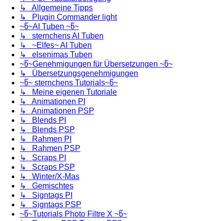
↳ Allgemeine Tipps
↳ Plugin Commander light
~წ~AI Tuben ~წ~
↳ sternchens AI Tuben
↳ ~Elfes~ AI Tuben
↳ elsenimas Tuben
~წ~Genehmigungen für Übersetzungen ~წ~
↳ Übersetzungsgenehmigungen
~წ~ sternchens Tutorials~წ~
↳ Meine eigenen Tutoriale
↳ Animationen PI
↳ Animationen PSP
↳ Blends PI
↳ Blends PSP
↳ Rahmen PI
↳ Rahmen PSP
↳ Scraps PI
↳ Scraps PSP
↳ Winter/X-Mas
↳ Gemischtes
↳ Signtags PI
↳ Signtags PSP
~წ~Tutorials Photo Filtre X ~წ~