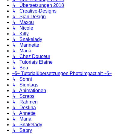
↳ Übersetzungen 2018
↳ Creative-Designs
↳ Sjan Design
↳ Maxou
↳ Nicole
↳ Kitty
↳ Snakelady
↳ Marinette
↳ Maria
↳ Chez Douceur
↳ Tutoriais Elaine
↳ Bea
~წ~ Tutorialübersetzungen PhotoImpact alt ~წ~
↳ Sonni
↳ Signtags
↳ Animationen
↳ Scraps
↳ Rahmen
↳ Deslina
↳ Annette
↳ Maria
↳ Snakelady
↳ Sabry