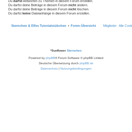
Du
darfst
Antworten zu Themen in diesem Forum erstellen.
Du darfst deine Beiträge in diesem Forum
nicht
ändern.
Du darfst deine Beiträge in diesem Forum
nicht
löschen.
Du darfst
keine
Dateianhänge in diesem Forum erstellen.
Sternchen & Elfes Tutorialstübchen
Foren-Übersicht
Mitglieder
Alle Coo
*
Sunflower
Sternchen
Powered by
phpBB
® Forum Software © phpBB Limited
Deutsche Übersetzung durch
phpBB.de
Datenschutz
|
Nutzungsbedingungen