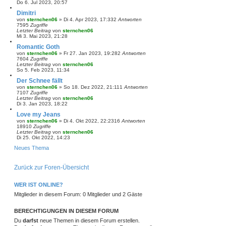
Do 6. Jul 2023, 20:57
Dimitri
von
sternchen06
»
Di 4. Apr 2023, 17:33
2
Antworten
7595
Zugriffe
Letzter Beitrag
von
sternchen06
Mi 3. Mai 2023, 21:28
Romantic Goth
von
sternchen06
»
Fr 27. Jan 2023, 19:28
2
Antworten
7604
Zugriffe
Letzter Beitrag
von
sternchen06
So 5. Feb 2023, 11:34
Der Schnee fällt
von
sternchen06
»
So 18. Dez 2022, 21:11
1
Antworten
7107
Zugriffe
Letzter Beitrag
von
sternchen06
Di 3. Jan 2023, 18:22
Love my Jeans
von
sternchen06
»
Di 4. Okt 2022, 22:23
16
Antworten
18910
Zugriffe
Letzter Beitrag
von
sternchen06
Di 25. Okt 2022, 14:23
Neues Thema
Zurück zur Foren-Übersicht
WER IST ONLINE?
Mitglieder in diesem Forum: 0 Mitglieder und 2 Gäste
BERECHTIGUNGEN IN DIESEM FORUM
Du
darfst
neue Themen in diesem Forum erstellen.