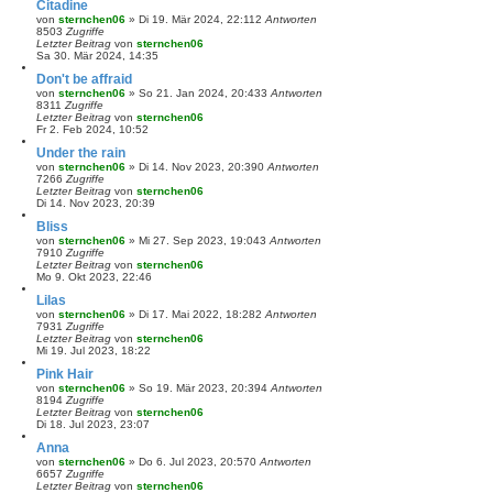
Citadine
von
sternchen06
»
Di 19. Mär 2024, 22:11
2
Antworten
8503
Zugriffe
Letzter Beitrag
von
sternchen06
Sa 30. Mär 2024, 14:35
Don't be affraid
von
sternchen06
»
So 21. Jan 2024, 20:43
3
Antworten
8311
Zugriffe
Letzter Beitrag
von
sternchen06
Fr 2. Feb 2024, 10:52
Under the rain
von
sternchen06
»
Di 14. Nov 2023, 20:39
0
Antworten
7266
Zugriffe
Letzter Beitrag
von
sternchen06
Di 14. Nov 2023, 20:39
Bliss
von
sternchen06
»
Mi 27. Sep 2023, 19:04
3
Antworten
7910
Zugriffe
Letzter Beitrag
von
sternchen06
Mo 9. Okt 2023, 22:46
Lilas
von
sternchen06
»
Di 17. Mai 2022, 18:28
2
Antworten
7931
Zugriffe
Letzter Beitrag
von
sternchen06
Mi 19. Jul 2023, 18:22
Pink Hair
von
sternchen06
»
So 19. Mär 2023, 20:39
4
Antworten
8194
Zugriffe
Letzter Beitrag
von
sternchen06
Di 18. Jul 2023, 23:07
Anna
von
sternchen06
»
Do 6. Jul 2023, 20:57
0
Antworten
6657
Zugriffe
Letzter Beitrag
von
sternchen06