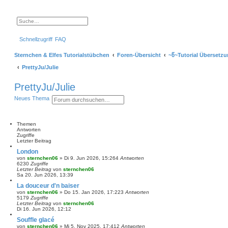
S
E
u
r
c
w
Schnellzugriff
FAQ
h
e
e
i
t
Sternchen & Elfes Tutorialstübchen
Foren-Übersicht
~წ~Tutorial Übersetz
e
r
PrettyJu/Julie
t
e
S
PrettyJu/Julie
u
c
S
E
Neues Thema
h
u
r
e
c
w
h
e
e
i
Themen
t
Antworten
e
Zugriffe
r
Letzter Beitrag
t
London
e
von
sternchen06
»
Di 9. Jun 2026, 15:26
4
Antworten
S
6230
Zugriffe
u
Letzter Beitrag
von
sternchen06
c
Sa 20. Jun 2026, 13:39
h
e
La douceur d'n baiser
von
sternchen06
»
Do 15. Jan 2026, 17:22
3
Antworten
5179
Zugriffe
Letzter Beitrag
von
sternchen06
Di 16. Jun 2026, 12:12
Souffle glacé
von
sternchen06
»
Mi 5. Nov 2025, 17:41
2
Antworten