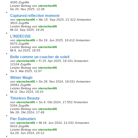
4095
Zugriffe
Letzter Beitrag
von
sternchen06
Do 20. Nov 2025, 12:36
Captured reflective moment
von
sternchen06
»
Mo 15. Sep 2025, 21:31
2
Antworten
3810
Zugriffe
Letzter Beitrag
von
sternchen06
Mi 24. Sep 2025, 19:26
L'INDÉCISE
von
sternchen06
»
Do 19. Jun 2025, 16:41
2
Antworten
6070
Zugriffe
Letzter Beitrag
von
sternchen06
Mi 9. Jul 2025, 18:55
Belle comme un coucher de soleil
von
sternchen06
»
Fr 25. Apr 2025, 18:16
1
Antworten
12104
Zugriffe
Letzter Beitrag
von
sternchen06
Sa 3. Mai 2025, 11:07
Winter Magic
von
sternchen06
»
Do 28. Nov 2024, 18:03
1
Antworten
26061
Zugriffe
Letzter Beitrag
von
sternchen06
Mi 11. Dez 2024, 19:10
Timeless Beauty
von
sternchen06
»
So 6. Okt 2024, 17:55
2
Antworten
5264
Zugriffe
Letzter Beitrag
von
sternchen06
Mo 28. Okt 2024, 17:48
Fier Dalmatien
von
sternchen06
»
Mi 19. Jun 2024, 21:03
2
Antworten
8410
Zugriffe
Letzter Beitrag
von
sternchen06
Sa 29. Jun 2024, 20:12