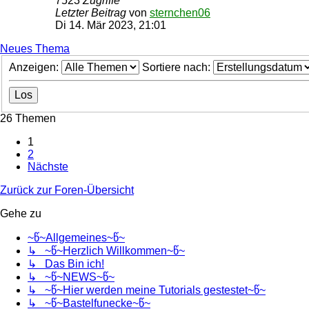
7523
Zugriffe
Letzter Beitrag
von
sternchen06
Di 14. Mär 2023, 21:01
Neues Thema
Anzeigen:
Sortiere nach:
26 Themen
1
2
Nächste
Zurück zur Foren-Übersicht
Gehe zu
~წ~Allgemeines~წ~
↳ ~წ~Herzlich Willkommen~წ~
↳ Das Bin ich!
↳ ~წ~NEWS~წ~
↳ ~წ~Hier werden meine Tutorials gestestet~წ~
↳ ~წ~Bastelfunecke~წ~