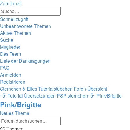
Zum Inhalt
Erweiterte
Suche
Suche
Schnellzugriff
Unbeantwortete Themen
Aktive Themen
Suche
Mitglieder
Das Team
Liste der Danksagungen
FAQ
Anmelden
Registrieren
Sternchen & Elfes Tutorialstübchen
Foren-Übersicht
~წ~Tutorial Übersetzungen PSP sternchen~წ~
Pink/Brigitte
Pink/Brigitte
Neues Thema
Erweiterte
Suche
Suche
26 Themen