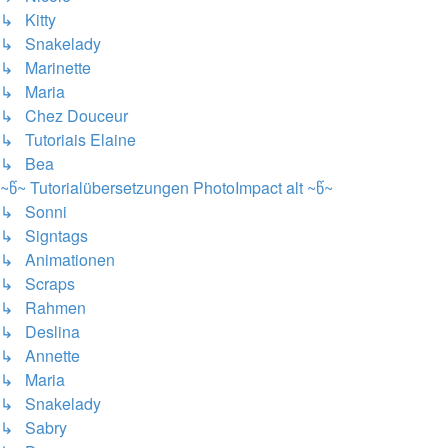
↳ Kitty
↳ Snakelady
↳ Marinette
↳ Maria
↳ Chez Douceur
↳ Tutoriais Elaine
↳ Bea
~წ~ Tutorialübersetzungen PhotoImpact alt ~წ~
↳ Sonni
↳ Signtags
↳ Animationen
↳ Scraps
↳ Rahmen
↳ Deslina
↳ Annette
↳ Maria
↳ Snakelady
↳ Sabry