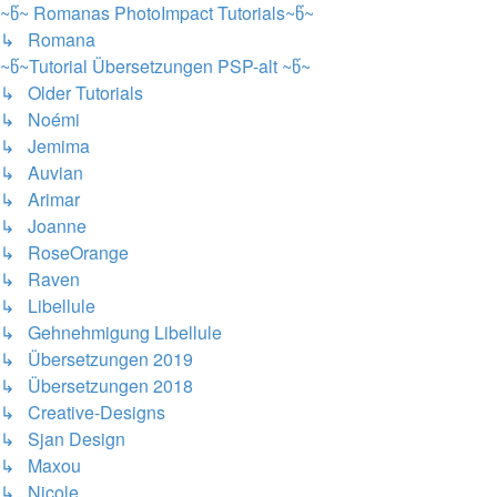
~წ~ Romanas PhotoImpact Tutorials~წ~
↳ Romana
~წ~Tutorial Übersetzungen PSP-alt ~წ~
↳ Older Tutorials
↳ Noémi
↳ Jemima
↳ Auvian
↳ Arimar
↳ Joanne
↳ RoseOrange
↳ Raven
↳ Libellule
↳ Gehnehmigung Libellule
↳ Übersetzungen 2019
↳ Übersetzungen 2018
↳ Creative-Designs
↳ Sjan Design
↳ Maxou
↳ Nicole