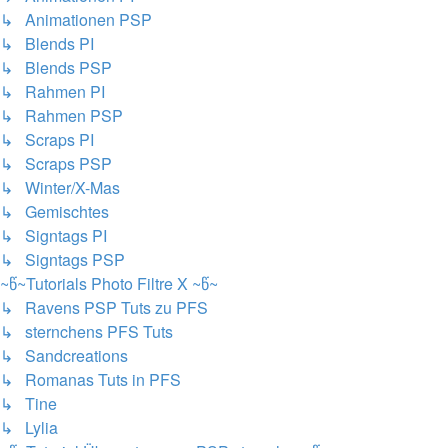
↳ Animationen PSP
↳ Blends PI
↳ Blends PSP
↳ Rahmen PI
↳ Rahmen PSP
↳ Scraps PI
↳ Scraps PSP
↳ Winter/X-Mas
↳ Gemischtes
↳ Signtags PI
↳ Signtags PSP
~წ~Tutorials Photo Filtre X ~წ~
↳ Ravens PSP Tuts zu PFS
↳ sternchens PFS Tuts
↳ Sandcreations
↳ Romanas Tuts in PFS
↳ Tine
↳ Lylia