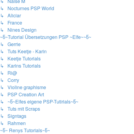
↳ Naise M
↳ Nocturnes PSP World
↳ Aliciar
↳ France
↳ Nines Design
~წ~Tutorial Übersetzungen PSP ~Elfe~~წ~
↳ Gerrie
↳ Tuts Keetje - Karin
↳ Keetje Tutorials
↳ Karins Tutorials
↳ Ri@
↳ Corry
↳ Violine graphisme
↳ PSP Creation Art
↳ ~წ~Elfes eigene PSP-Tutirials~წ~
↳ Tuts mit Scraps
↳ Signtags
↳ Rahmen
~წ~ Renys Tutorials~წ~