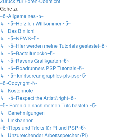
Nächste
Zurück zur Foren-Übersicht
Gehe zu
~წ~Allgemeines~წ~
↳ ~წ~Herzlich Willkommen~წ~
↳ Das Bin ich!
↳ ~წ~NEWS~წ~
↳ ~წ~Hier werden meine Tutorials gestestet~წ~
↳ ~წ~Bastelfunecke~წ~
↳ ~წ~Ravens Grafikgarten~წ~
↳ ~წ~Roadrunners PSP Tutorials~წ~
↳ ~წ~ knirisdreamgraphics-pfs-psp~წ~
~წ~Copyright~წ~
↳ Kostennote
↳ ~წ~Respect the Artist©right~წ~
~წ~ Foren die nach meinen Tuts basteln ~წ~
↳ Genehmigungen
↳ Linkbanner
~წ~Tipps und Tricks für PI und PSP~წ~
↳ Unzureichender Arbeitsspeicher (PI)