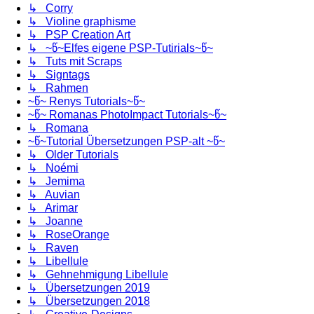
↳ Corry
↳ Violine graphisme
↳ PSP Creation Art
↳ ~წ~Elfes eigene PSP-Tutirials~წ~
↳ Tuts mit Scraps
↳ Signtags
↳ Rahmen
~წ~ Renys Tutorials~წ~
~წ~ Romanas PhotoImpact Tutorials~წ~
↳ Romana
~წ~Tutorial Übersetzungen PSP-alt ~წ~
↳ Older Tutorials
↳ Noémi
↳ Jemima
↳ Auvian
↳ Arimar
↳ Joanne
↳ RoseOrange
↳ Raven
↳ Libellule
↳ Gehnehmigung Libellule
↳ Übersetzungen 2019
↳ Übersetzungen 2018