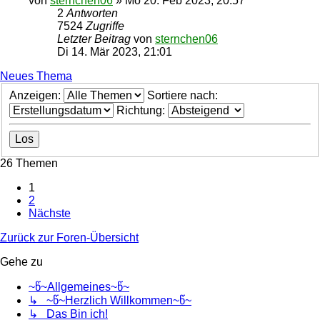
von
sternchen06
»
Mo 20. Feb 2023, 20:57
2
Antworten
7524
Zugriffe
Letzter Beitrag
von
sternchen06
Di 14. Mär 2023, 21:01
Neues Thema
Anzeigen:
Sortiere nach:
Richtung:
26 Themen
1
2
Nächste
Zurück zur Foren-Übersicht
Gehe zu
~წ~Allgemeines~წ~
↳ ~წ~Herzlich Willkommen~წ~
↳ Das Bin ich!