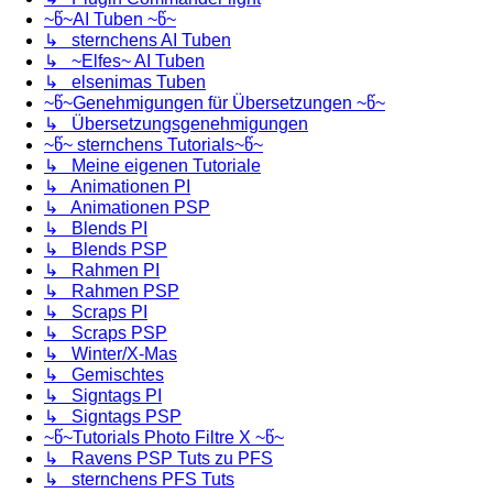
~წ~AI Tuben ~წ~
↳ sternchens AI Tuben
↳ ~Elfes~ AI Tuben
↳ elsenimas Tuben
~წ~Genehmigungen für Übersetzungen ~წ~
↳ Übersetzungsgenehmigungen
~წ~ sternchens Tutorials~წ~
↳ Meine eigenen Tutoriale
↳ Animationen PI
↳ Animationen PSP
↳ Blends PI
↳ Blends PSP
↳ Rahmen PI
↳ Rahmen PSP
↳ Scraps PI
↳ Scraps PSP
↳ Winter/X-Mas
↳ Gemischtes
↳ Signtags PI
↳ Signtags PSP
~წ~Tutorials Photo Filtre X ~წ~
↳ Ravens PSP Tuts zu PFS
↳ sternchens PFS Tuts