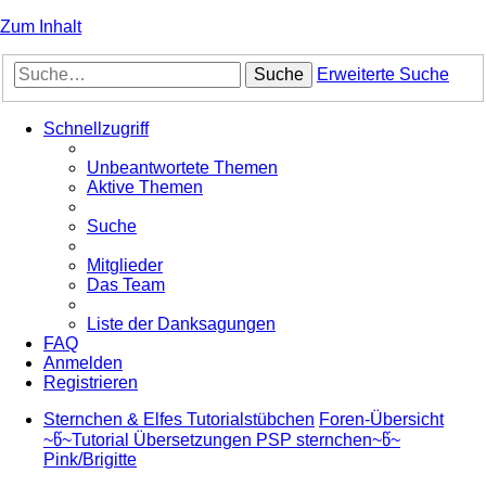
Zum Inhalt
Suche
Erweiterte Suche
Schnellzugriff
Unbeantwortete Themen
Aktive Themen
Suche
Mitglieder
Das Team
Liste der Danksagungen
FAQ
Anmelden
Registrieren
Sternchen & Elfes Tutorialstübchen
Foren-Übersicht
~წ~Tutorial Übersetzungen PSP sternchen~წ~
Pink/Brigitte