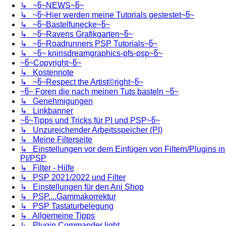
↳ ~წ~NEWS~წ~
↳ ~წ~Hier werden meine Tutorials gestestet~წ~
↳ ~წ~Bastelfunecke~წ~
↳ ~წ~Ravens Grafikgarten~წ~
↳ ~წ~Roadrunners PSP Tutorials~წ~
↳ ~წ~ knirisdreamgraphics-pfs-psp~წ~
~წ~Copyright~წ~
↳ Kostennote
↳ ~წ~Respect the Artist©right~წ~
~წ~ Foren die nach meinen Tuts basteln ~წ~
↳ Genehmigungen
↳ Linkbanner
~წ~Tipps und Tricks für PI und PSP~წ~
↳ Unzureichender Arbeitsspeicher (PI)
↳ Meine Filterseite
↳ Einstellungen vor dem Einfügen von Filtern/Plugins in
PI/PSP
↳ Filter - Hilfe
↳ PSP 2021/2022 und Filter
↳ Einstellungen für den Ani Shop
↳ PSP....Gammakorrektur
↳ PSP Tastaturbelegung
↳ Allgemeine Tipps
↳ Plugin Commander light