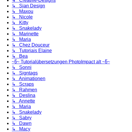
↳ Creative-Designs
↳ Sjan Design
↳ Maxou
↳ Nicole
↳ Kitty
↳ Snakelady
↳ Marinette
↳ Maria
↳ Chez Douceur
↳ Tutoriais Elaine
↳ Bea
~წ~ Tutorialübersetzungen PhotoImpact alt ~წ~
↳ Sonni
↳ Signtags
↳ Animationen
↳ Scraps
↳ Rahmen
↳ Deslina
↳ Annette
↳ Maria
↳ Snakelady
↳ Sabry
↳ Dawn
↳ Macy