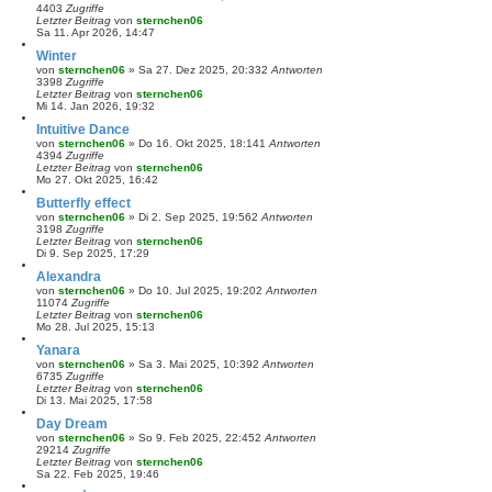
4403
Zugriffe
Letzter Beitrag
von
sternchen06
Sa 11. Apr 2026, 14:47
Winter
von
sternchen06
»
Sa 27. Dez 2025, 20:33
2
Antworten
3398
Zugriffe
Letzter Beitrag
von
sternchen06
Mi 14. Jan 2026, 19:32
Intuitive Dance
von
sternchen06
»
Do 16. Okt 2025, 18:14
1
Antworten
4394
Zugriffe
Letzter Beitrag
von
sternchen06
Mo 27. Okt 2025, 16:42
Butterfly effect
von
sternchen06
»
Di 2. Sep 2025, 19:56
2
Antworten
3198
Zugriffe
Letzter Beitrag
von
sternchen06
Di 9. Sep 2025, 17:29
Alexandra
von
sternchen06
»
Do 10. Jul 2025, 19:20
2
Antworten
11074
Zugriffe
Letzter Beitrag
von
sternchen06
Mo 28. Jul 2025, 15:13
Yanara
von
sternchen06
»
Sa 3. Mai 2025, 10:39
2
Antworten
6735
Zugriffe
Letzter Beitrag
von
sternchen06
Di 13. Mai 2025, 17:58
Day Dream
von
sternchen06
»
So 9. Feb 2025, 22:45
2
Antworten
29214
Zugriffe
Letzter Beitrag
von
sternchen06
Sa 22. Feb 2025, 19:46