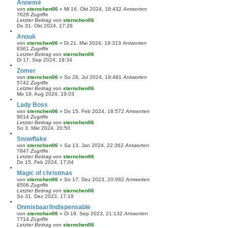
Annemè
von
sternchen06
»
Mi 16. Okt 2024, 18:43
2
Antworten
7628
Zugriffe
Letzter Beitrag
von
sternchen06
Do 31. Okt 2024, 17:26
Anouk
von
sternchen06
»
Di 21. Mai 2024, 19:31
3
Antworten
8361
Zugriffe
Letzter Beitrag
von
sternchen06
Di 17. Sep 2024, 19:34
Zomer
von
sternchen06
»
So 28. Jul 2024, 19:48
1
Antworten
5742
Zugriffe
Letzter Beitrag
von
sternchen06
Mo 19. Aug 2024, 19:03
Lady Boss
von
sternchen06
»
Do 15. Feb 2024, 16:57
2
Antworten
9014
Zugriffe
Letzter Beitrag
von
sternchen06
So 3. Mär 2024, 20:50
Snowflake
von
sternchen06
»
Sa 13. Jan 2024, 22:36
2
Antworten
7847
Zugriffe
Letzter Beitrag
von
sternchen06
Do 15. Feb 2024, 17:04
Magic of christmas
von
sternchen06
»
So 17. Dez 2023, 20:08
2
Antworten
8506
Zugriffe
Letzter Beitrag
von
sternchen06
So 31. Dez 2023, 17:19
Onmisbaar/Indispensable
von
sternchen06
»
Di 19. Sep 2023, 21:13
2
Antworten
7714
Zugriffe
Letzter Beitrag
von
sternchen06