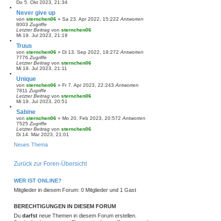
Do 5. Okt 2023, 21:34
Never give up
von
sternchen06
»
Sa 23. Apr 2022, 15:22
2
Antworten
8003
Zugriffe
Letzter Beitrag
von
sternchen06
Mi 19. Jul 2023, 21:19
Truus
von
sternchen06
»
Di 13. Sep 2022, 19:27
2
Antworten
7776
Zugriffe
Letzter Beitrag
von
sternchen06
Mi 19. Jul 2023, 21:11
Unique
von
sternchen06
»
Fr 7. Apr 2023, 22:24
3
Antworten
7811
Zugriffe
Letzter Beitrag
von
sternchen06
Mi 19. Jul 2023, 20:51
Sabine
von
sternchen06
»
Mo 20. Feb 2023, 20:57
2
Antworten
7525
Zugriffe
Letzter Beitrag
von
sternchen06
Di 14. Mär 2023, 21:01
Neues Thema
Zurück zur Foren-Übersicht
WER IST ONLINE?
Mitglieder in diesem Forum: 0 Mitglieder und 1 Gast
BERECHTIGUNGEN IN DIESEM FORUM
Du
darfst
neue Themen in diesem Forum erstellen.