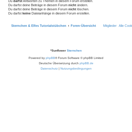
Du
darfst
Antworten zu Themen in diesem Forum erstellen.
Du darfst deine Beiträge in diesem Forum
nicht
ändern.
Du darfst deine Beiträge in diesem Forum
nicht
löschen.
Du darfst
keine
Dateianhänge in diesem Forum erstellen.
Sternchen & Elfes Tutorialstübchen
Foren-Übersicht
Mitglieder
Alle Coo
*
Sunflower
Sternchen
Powered by
phpBB
® Forum Software © phpBB Limited
Deutsche Übersetzung durch
phpBB.de
Datenschutz
|
Nutzungsbedingungen