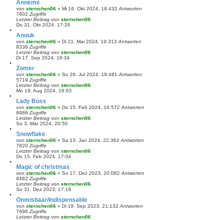
Annemè
von
sternchen06
»
Mi 16. Okt 2024, 18:43
2
Antworten
7602
Zugriffe
Letzter Beitrag
von
sternchen06
Do 31. Okt 2024, 17:26
Anouk
von
sternchen06
»
Di 21. Mai 2024, 19:31
3
Antworten
8336
Zugriffe
Letzter Beitrag
von
sternchen06
Di 17. Sep 2024, 19:34
Zomer
von
sternchen06
»
So 28. Jul 2024, 19:48
1
Antworten
5719
Zugriffe
Letzter Beitrag
von
sternchen06
Mo 19. Aug 2024, 19:03
Lady Boss
von
sternchen06
»
Do 15. Feb 2024, 16:57
2
Antworten
8986
Zugriffe
Letzter Beitrag
von
sternchen06
So 3. Mär 2024, 20:50
Snowflake
von
sternchen06
»
Sa 13. Jan 2024, 22:36
2
Antworten
7820
Zugriffe
Letzter Beitrag
von
sternchen06
Do 15. Feb 2024, 17:04
Magic of christmas
von
sternchen06
»
So 17. Dez 2023, 20:08
2
Antworten
8482
Zugriffe
Letzter Beitrag
von
sternchen06
So 31. Dez 2023, 17:19
Onmisbaar/Indispensable
von
sternchen06
»
Di 19. Sep 2023, 21:13
2
Antworten
7696
Zugriffe
Letzter Beitrag
von
sternchen06