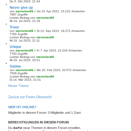
Do 5. Okt 2023, 21:34
Never give up
von
sternchen06
»
Sa 23. Apr 2022, 15:22
2
Antworten
7987
Zugriffe
Letzter Beitrag
von
sternchen06
Mi 19. Jul 2023, 21:19
Truus
von
sternchen06
»
Di 13. Sep 2022, 19:27
2
Antworten
7760
Zugriffe
Letzter Beitrag
von
sternchen06
Mi 19. Jul 2023, 21:11
Unique
von
sternchen06
»
Fr 7. Apr 2023, 22:24
3
Antworten
7793
Zugriffe
Letzter Beitrag
von
sternchen06
Mi 19. Jul 2023, 20:51
Sabine
von
sternchen06
»
Mo 20. Feb 2023, 20:57
2
Antworten
7509
Zugriffe
Letzter Beitrag
von
sternchen06
Di 14. Mär 2023, 21:01
Neues Thema
Zurück zur Foren-Übersicht
WER IST ONLINE?
Mitglieder in diesem Forum: 0 Mitglieder und 1 Gast
BERECHTIGUNGEN IN DIESEM FORUM
Du
darfst
neue Themen in diesem Forum erstellen.