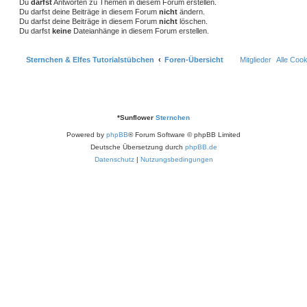
Du
darfst
Antworten zu Themen in diesem Forum erstellen.
Du darfst deine Beiträge in diesem Forum
nicht
ändern.
Du darfst deine Beiträge in diesem Forum
nicht
löschen.
Du darfst
keine
Dateianhänge in diesem Forum erstellen.
Sternchen & Elfes Tutorialstübchen
Foren-Übersicht
Mitglieder
Alle Coo
*
Sunflower
Sternchen
Powered by
phpBB
® Forum Software © phpBB Limited
Deutsche Übersetzung durch
phpBB.de
Datenschutz
|
Nutzungsbedingungen