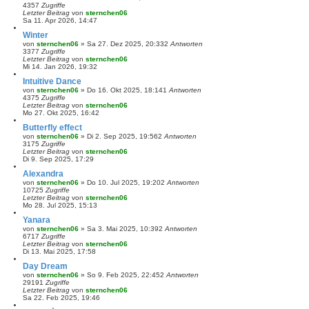
4357
Zugriffe
Letzter Beitrag
von
sternchen06
Sa 11. Apr 2026, 14:47
Winter
von
sternchen06
»
Sa 27. Dez 2025, 20:33
2
Antworten
3377
Zugriffe
Letzter Beitrag
von
sternchen06
Mi 14. Jan 2026, 19:32
Intuitive Dance
von
sternchen06
»
Do 16. Okt 2025, 18:14
1
Antworten
4375
Zugriffe
Letzter Beitrag
von
sternchen06
Mo 27. Okt 2025, 16:42
Butterfly effect
von
sternchen06
»
Di 2. Sep 2025, 19:56
2
Antworten
3175
Zugriffe
Letzter Beitrag
von
sternchen06
Di 9. Sep 2025, 17:29
Alexandra
von
sternchen06
»
Do 10. Jul 2025, 19:20
2
Antworten
10725
Zugriffe
Letzter Beitrag
von
sternchen06
Mo 28. Jul 2025, 15:13
Yanara
von
sternchen06
»
Sa 3. Mai 2025, 10:39
2
Antworten
6717
Zugriffe
Letzter Beitrag
von
sternchen06
Di 13. Mai 2025, 17:58
Day Dream
von
sternchen06
»
So 9. Feb 2025, 22:45
2
Antworten
29191
Zugriffe
Letzter Beitrag
von
sternchen06
Sa 22. Feb 2025, 19:46