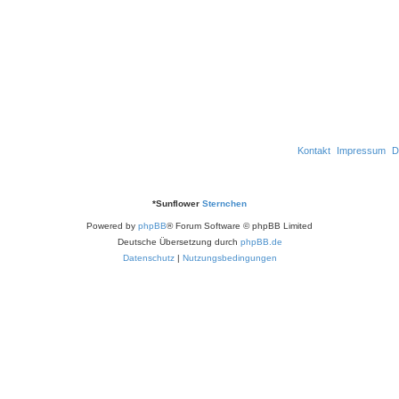
n
r
e
t
n
e
n
Kontakt
Impressum
D
*
Sunflower
Sternchen
Powered by
phpBB
® Forum Software © phpBB Limited
Deutsche Übersetzung durch
phpBB.de
Datenschutz
|
Nutzungsbedingungen