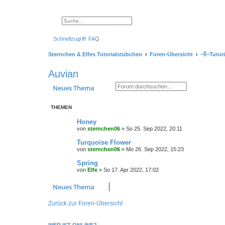
Suche
Erweiterte Suche
Schnellzugriff
FAQ
Sternchen & Elfes Tutorialstübchen
Foren-Übersicht
~წ~Tutor
Auvian
Suche
Erweiterte Suche
Neues Thema
THEMEN
Honey
von
sternchen06
»
So 25. Sep 2022, 20:11
Turquoise Flower
von
sternchen06
»
Mo 26. Sep 2022, 15:23
Spring
von
Elfe
»
So 17. Apr 2022, 17:02
Neues Thema
Zurück zur Foren-Übersicht