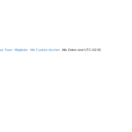
r
f
a
e
g
f
e
as Team
Mitglieder
Alle Cookies löschen
Alle Zeiten sind
UTC+02:00