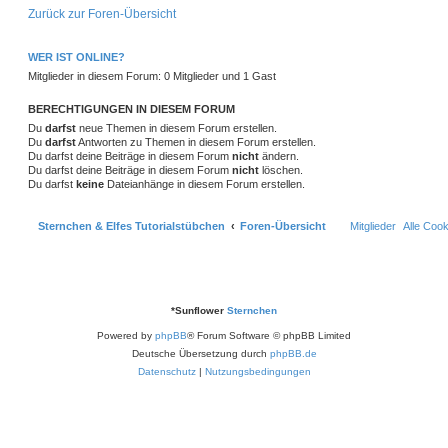
r
w
r
B
r
f
Zurück zur Foren-Übersicht
a
e
n
g
i
o
i
t
f
t
r
WER IST ONLINE?
r
f
e
e
a
Mitglieder in diesem Forum: 0 Mitglieder und 1 Gast
g
t
f
n
BERECHTIGUNGEN IN DIESEM FORUM
e
e
Du
darfst
neue Themen in diesem Forum erstellen.
n
Du
darfst
Antworten zu Themen in diesem Forum erstellen.
Du darfst deine Beiträge in diesem Forum
nicht
ändern.
Du darfst deine Beiträge in diesem Forum
nicht
löschen.
Du darfst
keine
Dateianhänge in diesem Forum erstellen.
Sternchen & Elfes Tutorialstübchen
Foren-Übersicht
Mitglieder
Alle Coo
*
Sunflower
Sternchen
Powered by
phpBB
® Forum Software © phpBB Limited
Deutsche Übersetzung durch
phpBB.de
Datenschutz
|
Nutzungsbedingungen