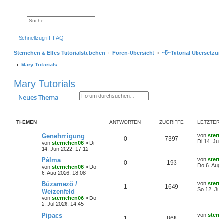
Suche
Erweiterte Suche
Schnellzugriff
FAQ
Sternchen & Elfes Tutorialstübchen
Foren-Übersicht
~წ~Tutorial Übersetz
Mary Tutorials
Mary Tutorials
Suche
Erweiterte Suche
Neues Thema
THEMEN
ANTWORTEN
ZUGRIFFE
LETZTER
L
Genehmigung
von
ste
A
Z
0
7397
e
Di 14. J
von
sternchen06
»
Di
t
14. Jun 2022, 17:12
n
u
z
t
L
Pálma
von
ste
A
Z
0
193
t
g
e
e
Do 6. Au
von
sternchen06
»
Do
r
t
6. Aug 2026, 18:08
n
u
w
r
B
z
e
t
L
Búzamező /
von
ste
A
Z
1
1649
t
g
i
e
o
i
e
So 12. Ju
Weizenfeld
t
r
t
von
sternchen06
»
Do
n
u
r
w
r
B
z
r
f
2. Jul 2026, 14:45
a
e
t
t
g
g
i
e
o
i
t
f
L
Pipacs
von
ste
A
Z
1
868
t
r