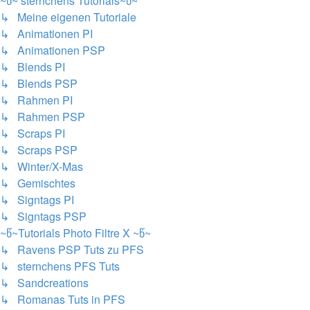
~წ~ sternchens Tutorials~წ~
↳ Meine eigenen Tutoriale
↳ Animationen PI
↳ Animationen PSP
↳ Blends PI
↳ Blends PSP
↳ Rahmen PI
↳ Rahmen PSP
↳ Scraps PI
↳ Scraps PSP
↳ Winter/X-Mas
↳ Gemischtes
↳ Signtags PI
↳ Signtags PSP
~წ~Tutorials Photo Filtre X ~წ~
↳ Ravens PSP Tuts zu PFS
↳ sternchens PFS Tuts
↳ Sandcreations
↳ Romanas Tuts in PFS