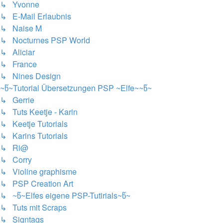
↳ Yvonne
↳ E-Mail Erlaubnis
↳ Naise M
↳ Nocturnes PSP World
↳ Aliciar
↳ France
↳ Nines Design
~წ~Tutorial Übersetzungen PSP ~Elfe~~წ~
↳ Gerrie
↳ Tuts Keetje - Karin
↳ Keetje Tutorials
↳ Karins Tutorials
↳ Ri@
↳ Corry
↳ Violine graphisme
↳ PSP Creation Art
↳ ~წ~Elfes eigene PSP-Tutirials~წ~
↳ Tuts mit Scraps
↳ Signtags