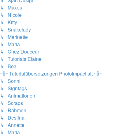
↳ Sjan Design
↳ Maxou
↳ Nicole
↳ Kitty
↳ Snakelady
↳ Marinette
↳ Maria
↳ Chez Douceur
↳ Tutoriais Elaine
↳ Bea
~წ~ Tutorialübersetzungen PhotoImpact alt ~წ~
↳ Sonni
↳ Signtags
↳ Animationen
↳ Scraps
↳ Rahmen
↳ Deslina
↳ Annette
↳ Maria