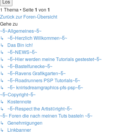
1 Thema • Seite
1
von
1
Zurück zur Foren-Übersicht
Gehe zu
~წ~Allgemeines~წ~
↳ ~წ~Herzlich Willkommen~წ~
↳ Das Bin ich!
↳ ~წ~NEWS~წ~
↳ ~წ~Hier werden meine Tutorials gestestet~წ~
↳ ~წ~Bastelfunecke~წ~
↳ ~წ~Ravens Grafikgarten~წ~
↳ ~წ~Roadrunners PSP Tutorials~წ~
↳ ~წ~ knirisdreamgraphics-pfs-psp~წ~
~წ~Copyright~წ~
↳ Kostennote
↳ ~წ~Respect the Artist©right~წ~
~წ~ Foren die nach meinen Tuts basteln ~წ~
↳ Genehmigungen
↳ Linkbanner