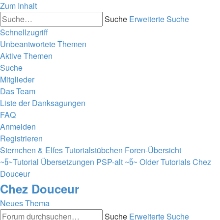
Zum Inhalt
Suche
Erweiterte Suche
Schnellzugriff
Unbeantwortete Themen
Aktive Themen
Suche
Mitglieder
Das Team
Liste der Danksagungen
FAQ
Anmelden
Registrieren
Sternchen & Elfes Tutorialstübchen
Foren-Übersicht
~წ~Tutorial Übersetzungen PSP-alt ~წ~
Older Tutorials
Chez
Douceur
Chez Douceur
Neues Thema
Suche
Erweiterte Suche