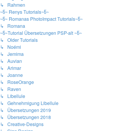
↳ Rahmen
~წ~ Renys Tutorials~წ~
~წ~ Romanas PhotoImpact Tutorials~წ~
↳ Romana
~წ~Tutorial Übersetzungen PSP-alt ~წ~
↳ Older Tutorials
↳ Noémi
↳ Jemima
↳ Auvian
↳ Arimar
↳ Joanne
↳ RoseOrange
↳ Raven
↳ Libellule
↳ Gehnehmigung Libellule
↳ Übersetzungen 2019
↳ Übersetzungen 2018
↳ Creative-Designs