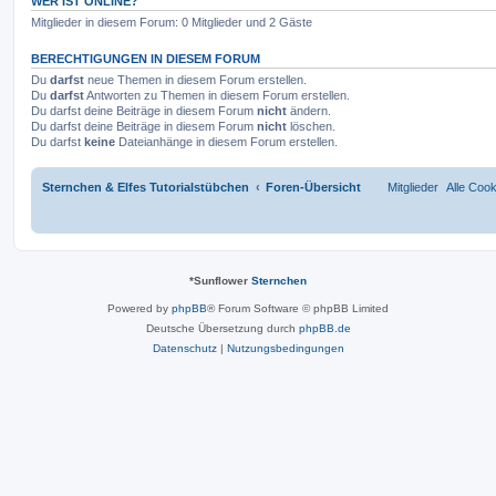
WER IST ONLINE?
g
t
f
Mitglieder in diesem Forum: 0 Mitglieder und 2 Gäste
e
e
BERECHTIGUNGEN IN DIESEM FORUM
n
Du
darfst
neue Themen in diesem Forum erstellen.
Du
darfst
Antworten zu Themen in diesem Forum erstellen.
Du darfst deine Beiträge in diesem Forum
nicht
ändern.
Du darfst deine Beiträge in diesem Forum
nicht
löschen.
Du darfst
keine
Dateianhänge in diesem Forum erstellen.
Sternchen & Elfes Tutorialstübchen
Foren-Übersicht
Mitglieder
Alle Coo
*
Sunflower
Sternchen
Powered by
phpBB
® Forum Software © phpBB Limited
Deutsche Übersetzung durch
phpBB.de
Datenschutz
|
Nutzungsbedingungen