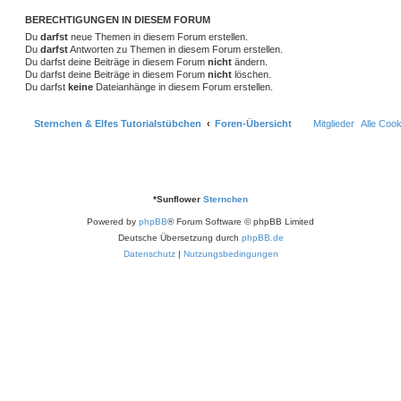
e
e
BERECHTIGUNGEN IN DIESEM FORUM
n
Du
darfst
neue Themen in diesem Forum erstellen.
Du
darfst
Antworten zu Themen in diesem Forum erstellen.
Du darfst deine Beiträge in diesem Forum
nicht
ändern.
Du darfst deine Beiträge in diesem Forum
nicht
löschen.
Du darfst
keine
Dateianhänge in diesem Forum erstellen.
Sternchen & Elfes Tutorialstübchen
Foren-Übersicht
Mitglieder
Alle Coo
*
Sunflower
Sternchen
Powered by
phpBB
® Forum Software © phpBB Limited
Deutsche Übersetzung durch
phpBB.de
Datenschutz
|
Nutzungsbedingungen