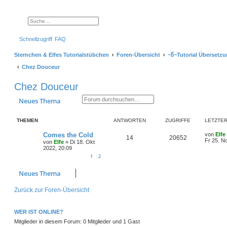
Suche
Erweiterte Suche
Schnellzugriff
FAQ
Sternchen & Elfes Tutorialstübchen
Foren-Übersicht
~წ~Tutorial Übersetzu
Chez Douceur
Chez Douceur
Suche
Erweiterte Suche
Neues Thema
THEMEN
ANTWORTEN
ZUGRIFFE
LETZTER
L
Comes the Cold
von
Elfe
A
Z
14
20652
e
Fr 25. N
von
Elfe
»
Di 18. Okt
t
2022, 20:09
n
u
z
1
2
t
t
g
e
r
Neues Thema
w
r
B
e
i
Zurück zur Foren-Übersicht
o
i
t
r
r
f
a
WER IST ONLINE?
g
t
f
Mitglieder in diesem Forum: 0 Mitglieder und 1 Gast